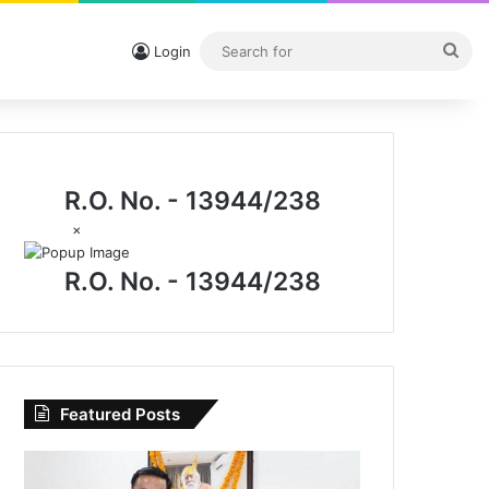
Sea
Login
for
R.O. No. - 13944/238
×
R.O. No. - 13944/238
Featured Posts
I.P.
मिश्रा