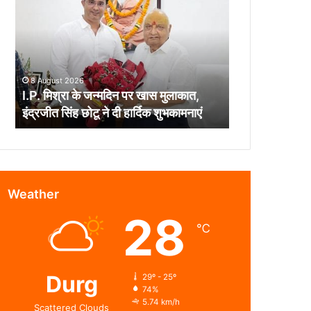
के
जन्मदिन
पर
खास
मुलाकात,
8 August 2026
इंद्रजीत
I.P. मिश्रा के जन्मदिन पर खास मुलाकात,
सिंह
इंद्रजीत सिंह छोटू ने दी हार्दिक शुभकामनाएं
छोटू
ने
दी
हार्दिक
शुभकामनाएं
Weather
28
℃
Durg
29º - 25º
74%
5.74 km/h
Scattered Clouds