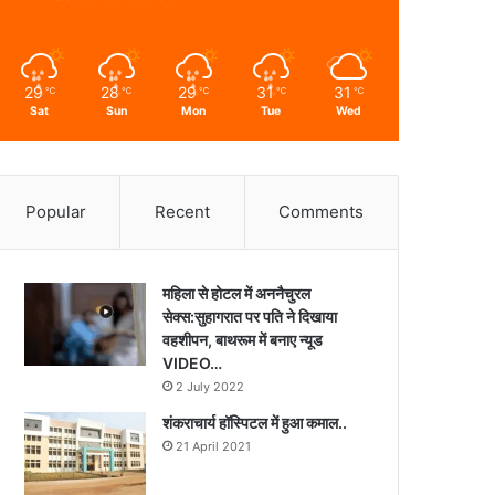
29
28
29
31
31
℃
℃
℃
℃
℃
Sat
Sun
Mon
Tue
Wed
Popular
Recent
Comments
महिला से होटल में अननैचुरल
सेक्स:सुहागरात पर पति ने दिखाया
वहशीपन, बाथरूम में बनाए न्यूड
VIDEO…
2 July 2022
शंकराचार्य हॉस्पिटल में हुआ कमाल..
21 April 2021