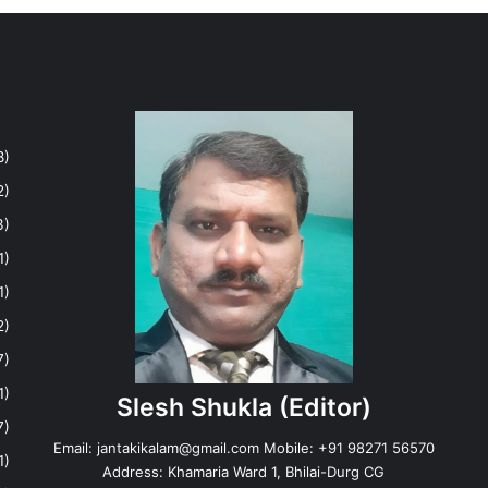
8)
2)
3)
1)
1)
2)
7)
1)
Slesh Shukla
(Editor)
7)
Email:
jantakikalam@gmail.com
Mobile: +91 98271 56570
1)
Address: Khamaria Ward 1, Bhilai-Durg CG