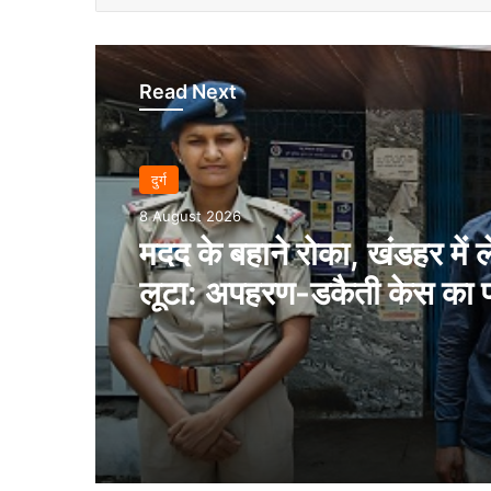
Read Next
दुर्ग
8 August 2026
मदद के बहाने रोका, खंडहर में 
लूटा: अपहरण-डकैती केस का 
आरोपी गिरफ्तार..