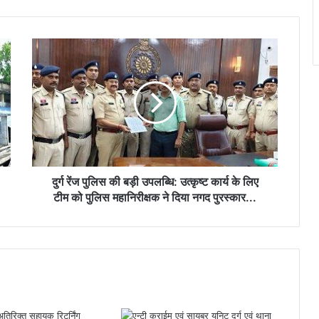
छात्राओं का तिलक लगाकर विद्यार्थियों से किये
आत्मीय संवाद
दुर्ग
रेंज
“आज का युवा नौकरी माँगने वाला नहीं, नौकरी देने
वाला बने”- विधायक ललित चंद्राकर
पुलिस
की
बड़ी
उपलब्धि:
अयोध्या में राम मंदिर भूमि पूजन की स्मृति में रिसाली
उत्कृष्ट
के राधेश्वरी मंदिर में धार्मिक कार्यक्रम संपन्न…
कार्य
के
लिए
दुर्ग रेंज पुलिस की बड़ी उपलब्धि: उत्कृष्ट कार्य के लिए
टीम
टीम को पुलिस महानिरीक्षक ने दिया नगद पुरस्कार...
को
पुलिस
महानिरीक्षक
ने
दिया
नगद
पुरस्कार...