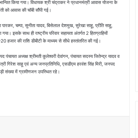
लाभान्वित किया गया। विधायक श्री चंद्राकर ने प्रधानमंत्री आवास योजना के
र्वती को आवास की चॉबी सौंपी गई।
पारकर, चम्पा, सुनीता यादव, बिसेलाल देशमुख, सुरेखा साहू, प्रीति साहू,
िया गया। इसके साथ ही राष्ट्रीय परिवार सहायता अंतर्गत 2 हितग्राहियों
0-20 हजार की राशि डीबीटी के माध्यम से सीधे हस्तांतरित की गई।
पंचायत अध्यक्ष श्रीमती कुलेश्वरी देवांगन, पंचायत सदस्य जितेन्द्र यादव व
मंत्री गिरेश साहू एवं अन्य जनप्रतिनिधि, एसडीएम हरवंश सिंह मिरी, जनपद
ी संख्या में ग्रामीणजन उपस्थित रहे।
मदद के बहाने रोका, खंडहर में ले जाकर लूटा:
अपहरण-डकैती केस का फरार आरोपी गिरफ्तार..
ये साइकिलें हमारी बेटियों को आत्मनिर्भर बनाएंगी और
उनके सपनों को नई उड़ान देंगी”- विधायक ललित
चंद्राकर
यातायात पुलिस की तत्परता से टला बड़ा हादसा