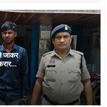
हाईटेंशन विद्युत तार पर गिरे पेड़ को तत्काल हटाकर
आवागमन कराया गया सुरक्षित
ऑपरेशन सिपाही रक्षा सूत्र–2026’ के तहत बीएसपी
विद्यालयों के विद्यार्थियों द्वारा निर्मित 2500 राखियाँ
सैनिकों के लिए संग्रहण समूह को ससम्मान समर्पित
दुर्ग में उमड़ा जनसैलाब, समर्थकों ने दी बधाई, पूर्व
गृहमंत्री ताम्रध्वज साहू के जन्मदिन पर हजारों
समर्थक पहुंचे
ले जाकर
फरार
छत्तीसगढ़ में नई तकनीक व कौशल विकास का नया
अध्याय, 500 करोड़ रुपये से बदलेगी राज्य की
डिजिटल तस्वीर : भाजपा
छावनी जोन के तकनीकी कर्मचारियों के लिए ‘‘विद्युत
सुरक्षा कार्यशाला’’ का आयोजन…
दीक्षारंभ में शिक्षा मंत्री गजेन्द्र यादव ने नवप्रवेशी