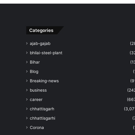
Categories
ajab-gajab
(2
bhilai-steel-plant
(3
Bihar
(1
Blog
(
Breaking-news
(9
business
(24
career
(66
chhattisgarh
(3,07
chhattisgarhi
(
Corona
(