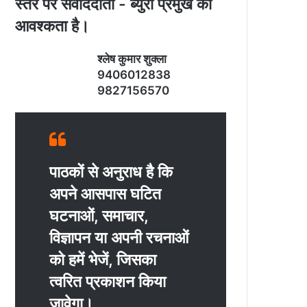
स्‍तर पर संवाददाता - ब्‍युरो प्रमुख की
आवश्‍कता है।
श्‍लेष कुमार शुक्‍ला
9406012838
9827156570
पाठकों से अनुराध है कि
अपने आसपास घटित
घटनाओं, समाचार,
विज्ञापन या अपनी रचनाओं
को हमें भेजें, जिसका
त्‍वरित प्रकाशन किया
जावेगा।