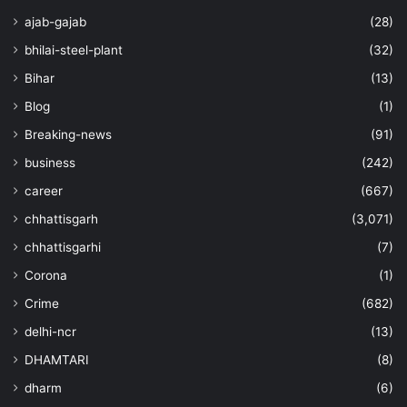
ajab-gajab
(28)
bhilai-steel-plant
(32)
Bihar
(13)
Blog
(1)
Breaking-news
(91)
business
(242)
career
(667)
chhattisgarh
(3,071)
chhattisgarhi
(7)
Corona
(1)
Crime
(682)
delhi-ncr
(13)
DHAMTARI
(8)
dharm
(6)