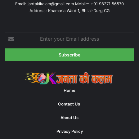
Email:
jantakikalam@gmail.com
Mobile: +91 98271 56570
Address: Khamaria Ward 1, Bhilai-Durg CG
Enter
your
Email
address
Home
Contact Us
About Us
Privacy Policy