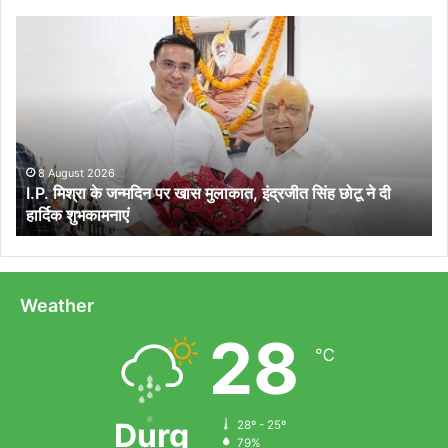
I.P.
मिश्रा
के
जन्मदिन
पर
खास
मुलाकात,
इंद्रजीत
8 August 2026
I.P. मिश्रा के जन्मदिन पर खास मुलाकात, इंद्रजीत सिंह छोटू ने दी
सिंह
हार्दिक शुभकामनाएं
छोटू
ने
दी
हार्दिक
शुभकामनाएं
Weather
28
℃
Durg
28º - 25º
79%