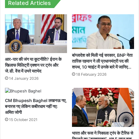
सुनहरा
Related Articles
मौका,
11
जून
तक
करें
आवेदन...
बांग्लादेश को मिली नई सरकार, BNP नेता
आर-पार की जंग या कूटनीति? ईरान के
तारिक रहमान ने ली प्रधानमंत्री पद की
खिलाफ मिलिट्री एक्शन पर ट्रंप और
शपथ, 10 प्वाइंट में उनके बारे में जानिए…
जे.डी. वेंस में उभरे मतभेद
18 February 2026
14 January 2026
CM Bhupesh Baghel लखनऊ गए,
बनारस गए लेकिन कबीरधाम नहीं गए:
अमित जोगी
15 October 2021
भारत और रूस ने निकाला ट्रंप के टैरिफ से
निपटने का “ब्रह्मास्त्र”, अब 5 साल तक