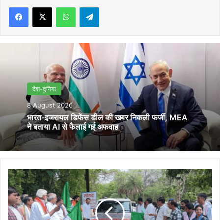
Facebook
X
WhatsApp
Telegram
देश-दुनिया
8 August 2026
भारत-इजरायल डिफेंस डील की खबर निकली फर्जी, MEA
ने बताया AI से फैलाई गई अफवाह
कृषक
कल्याण
वर्ष
2026:
रीवा