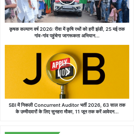
में
कृषि
रथों
को
हरी
कृषक कल्याण वर्ष 2026: रीवा में कृषि रथों को हरी झंडी, 25 मई तक
झंडी,
गांव-गांव पहुंचेगा जागरूकता अभियान...
25
मई
SBI
तक
में
गांव-
निकली
गांव
Concurrent
पहुंचेगा
Auditor
जागरूकता
भर्ती
अभियान...
2026,
63
साल
तक
SBI में निकली Concurrent Auditor भर्ती 2026, 63 साल तक
के
के उम्मीदवारों के लिए सुनहरा मौका, 11 जून तक करें आवेदन...
उम्मीदवारों
के
लिए