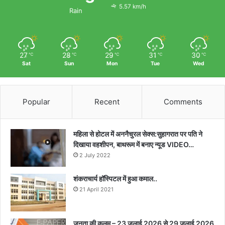
5.57 km/h
Rain
27
28
29
31
30
℃
℃
℃
℃
℃
Sat
Sun
Mon
Tue
Wed
Popular
Recent
Comments
महिला से होटल में अननैचुरल सेक्स:सुहागरात पर पति ने
दिखाया वहशीपन, बाथरूम में बनाए न्यूड VIDEO…
2 July 2022
शंकराचार्य हॉस्पिटल में हुआ कमाल..
21 April 2021
जनता की कलम – 23 जुलाई 2026 से 29 जुलाई 2026