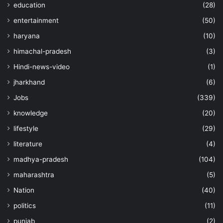
education
(28)
entertainment
(50)
haryana
(10)
himachal-pradesh
(3)
Hindi-news-video
(1)
jharkhand
(6)
Jobs
(339)
knowledge
(20)
lifestyle
(29)
literature
(4)
madhya-pradesh
(104)
maharashtra
(5)
Nation
(40)
politics
(11)
punjab
(2)