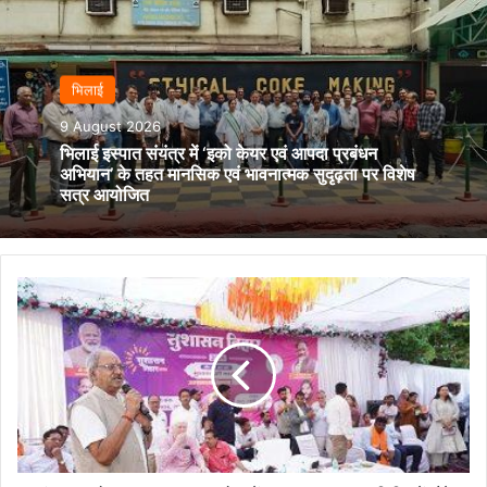
भिलाई
9 August 2026
भिलाई इस्पात संयंत्र में ‘इको केयर एवं आपदा प्रबंधन
अभियान’ के तहत मानसिक एवं भावनात्मक सुदृढ़ता पर विशेष
सत्र आयोजित
सांसद
बृजमोहन
अग्रवाल
का
समोदा
में
'सुशासन'
अवतार:
शिविर