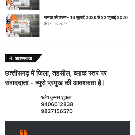
जनता की कलम – 16 जुलाई 2026 से 22 जुलाई 2026
17 July 2026
आवश्‍यकता
छत्‍तीसगढ़ में जिला, तहसील, ब्‍लाक स्‍तर पर
संवाददाता - ब्‍युरो प्रमुख की आवश्‍कता है।
श्‍लेष कुमार शुक्‍ला
9406012838
9827156570