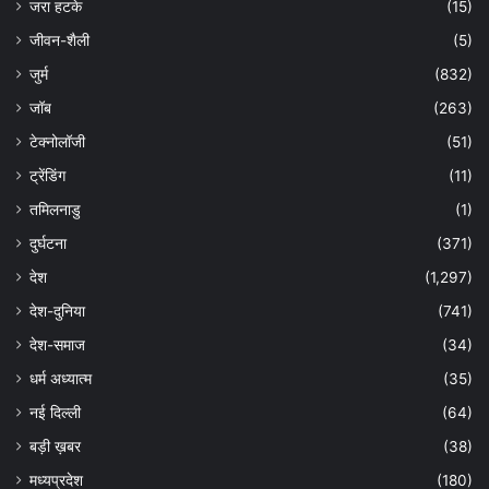
जरा हटके
(15)
जीवन-शैली
(5)
जुर्म
(832)
जॉब
(263)
टेक्नोलॉजी
(51)
ट्रेंडिंग
(11)
तमिलनाडु
(1)
दुर्घटना
(371)
देश
(1,297)
देश-दुनिया
(741)
देश-समाज
(34)
धर्म अध्यात्म
(35)
नई दिल्ली
(64)
बड़ी ख़बर
(38)
मध्यप्रदेश
(180)