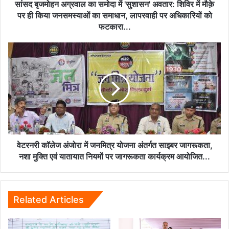
में
सांसद बृजमोहन अग्रवाल का समोदा में 'सुशासन' अवतार: शिविर में मौक़े
मौक़े
पर ही किया जनसमस्याओं का समाधान, लापरवाही पर अधिकारियों को
पर
फटकारा...
ही
किया
वेटरनरी
जनसमस्याओं
कॉलेज
का
अंजोरा
समाधान,
में
लापरवाही
जनमित्र
पर
योजना
अधिकारियों
अंतर्गत
को
साइबर
फटकारा...
जागरूकता,
नशा
वेटरनरी कॉलेज अंजोरा में जनमित्र योजना अंतर्गत साइबर जागरूकता,
मुक्ति
नशा मुक्ति एवं यातायात नियमों पर जागरूकता कार्यक्रम आयोजित...
एवं
यातायात
नियमों
पर
Related Articles
जागरूकता
कार्यक्रम