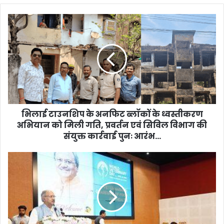
भिलाई
टाउनशिप
के
अनफिट
ब्लॉकों
के
ध्वस्तीकरण
अभियान
को
मिली
भिलाई टाउनशिप के अनफिट ब्लॉकों के ध्वस्तीकरण
गति,
अभियान को मिली गति, प्रवर्तन एवं सिविल विभाग की
प्रवर्तन
संयुक्त कार्रवाई पुनः आरंभ...
एवं
सिविल
विश्व
विभाग
पशु
की
चिकित्सा
संयुक्त
दिवस
कार्रवाई
के
पुनः
अवसर
आरंभ...
पर