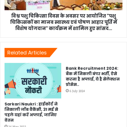
आयोजित
"पशु
चिकित्सकों
विश्व पशु चिकित्सा दिवस के अवसर पर आयोजित "पशु
का
चिकित्सकों का मानव स्वास्थ्य एवं पोषण आहार पूर्ति में
मानव
विशेष योगदान" कार्यक्रम में शामिल हुए सांसद...
स्वास्थ्य
एवं
पोषण
आहार
Related Articles
पूर्ति
में
Bank Recruitment 2024:
विशेष
बैंक में निकली बंपर भर्ती, ऐसे
योगदान"
करना है अप्लाई, ये है सेलेक्शन
कार्यक्रम
प्रोसेस..
में
6 July 2024
शामिल
हुए
Sarkari Naukri : हाईकोर्ट ने
सांसद...
निकाली जॉब वैकेंसी, 31 मई से
पहले यहां करें अप्लाई, जानिए
वेतन