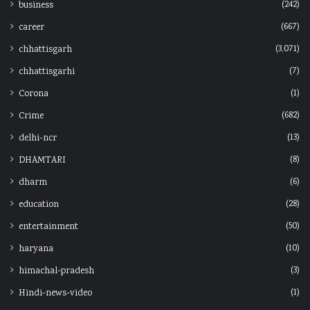
(242)
business
(667)
career
(3,071)
chhattisgarh
(7)
chhattisgarhi
(1)
Corona
(682)
Crime
(13)
delhi-ncr
(8)
DHAMTARI
(6)
dharm
(28)
education
(50)
entertainment
(10)
haryana
(3)
himachal-pradesh
(1)
Hindi-news-video