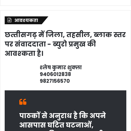
आवश्‍यकता
छत्‍तीसगढ़ में जिला, तहसील, ब्‍लाक स्‍तर
पर संवाददाता - ब्‍युरो प्रमुख की
आवश्‍कता है।
श्‍लेष कुमार शुक्‍ला
9406012838
9827156570
पाठकों से अनुराध है कि अपने
आसपास घटित घटनाओं,