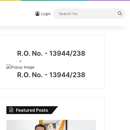
Sea
Login
for
R.O. No. - 13944/238
×
R.O. No. - 13944/238
Featured Posts
I.P.
मिश्रा