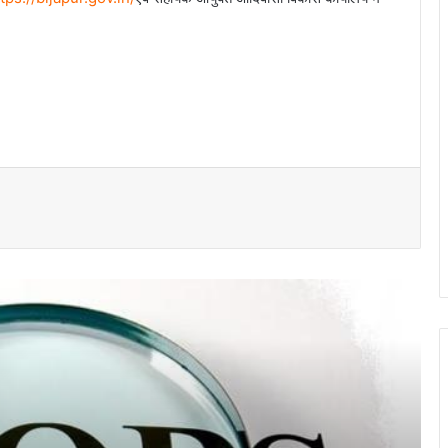
437 पदों पर भर्ती के लिए 10 अगस्त को लगेगा
रोजगार मेला…
RVUNL Recruitment 2026: 12वीं पास से
B.Tech तक के लिए सुनहरा मौका, 2005 सरकारी
नौकरियां…
आंगनबाड़ी कार्यकर्ता के रिक्त पद पर ऑनलाइन
आवेदन 5 से 19 अगस्त तक…
SIS Ltd में सुरक्षा अधिकारी बनने का अवसर,
जशपुर में 10 से 12 अगस्त तक होगी भर्ती प्रक्रिया
युवाओं के लिए रोजगार का सुनहरा अवसर: आईटीआई
में 5 अगस्त को कैंपस अप्रेंटिसशिप प्लेसमेंट