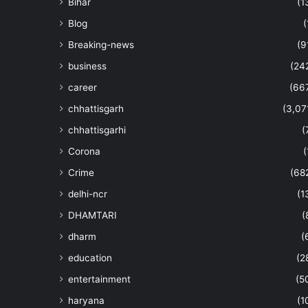
Bihar
(1
Blog
(
Breaking-news
(9
business
(24
career
(66
chhattisgarh
(3,07
chhattisgarhi
(
Corona
(
Crime
(68
delhi-ncr
(1
DHAMTARI
(
dharm
(
education
(2
entertainment
(5
haryana
(1