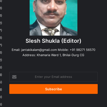
3)
1)
1)
2)
7)
1)
Slesh Shukla
(Editor)
7)
Email:
jantakikalam@gmail.com
Mobile: +91 98271 56570
1)
Address: Khamaria Ward 1, Bhilai-Durg CG
2)
3)
Enter
8)
your
6)
Email
address
8)
0)
0)