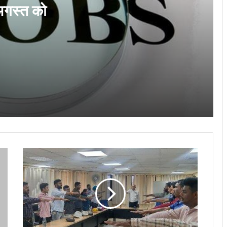
ड्राइव…
 अगस्त को
NHM Recruitment 2026: स्टाफ नर्स के
2204 पदों पर निकली भर्ती, 15 अगस्त तक करें
आवेदन
IBPS Clerk Vacancy 2026 : आईबीपीएस
क्लर्क के लिए शुरू हो गया आवेदन, 11,403 पदों पर
निकली भर्ती…
आंगनबाड़ी कार्यकर्ता के रिक्त पद पर भर्ती के लिए
आवेदन 13 अगस्त तक…
यूआरएम
आंगनबाड़ी सहायिका पद पर भर्ती हेतु आवेदन
विभाग
आमंत्रित…
में
“सुरक्षा
बंधन”
पहल
Govt Jobs August 2026: अगस्त में सरकारी
का
नौकरी का शानदार मौका, बैंक, रेलवे समेत इन विभागों
में हजारों वैकेंसी
शुभारंभ,