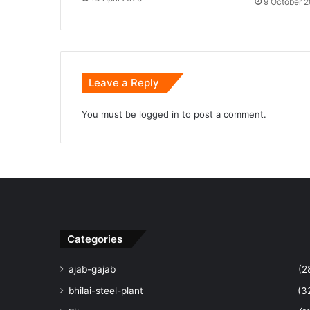
9 October 
Leave a Reply
You must be
logged in
to post a comment.
Categories
ajab-gajab
(2
bhilai-steel-plant
(3