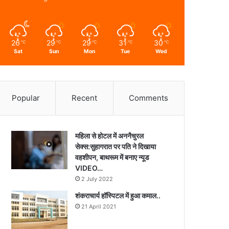
26
29
29
31
30
℃
℃
℃
℃
℃
Sat
Sun
Mon
Tue
Wed
Popular
Recent
Comments
महिला से होटल में अननैचुरल
सेक्स:सुहागरात पर पति ने दिखाया
वहशीपन, बाथरूम में बनाए न्यूड
VIDEO…
2 July 2022
शंकराचार्य हॉस्पिटल में हुआ कमाल..
21 April 2021