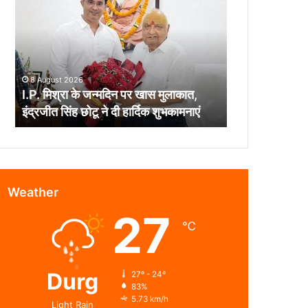
के
जन्मदिन
पर
खास
मुलाकात,
8 August 2026
इंद्रजीत
I.P. मिश्रा के जन्मदिन पर खास मुलाकात,
सिंह
इंद्रजीत सिंह छोटू ने दी हार्दिक शुभकामनाएं
छोटू
ने
दी
हार्दिक
शुभकामनाएं
Weather
27
℃
Durg
27º - 24º
83%
5.73 km/h
Light Rain