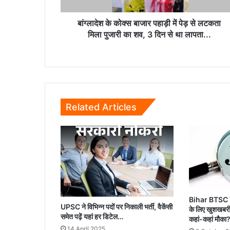
लटकता
मिला
बांग्लादेश के कोक्स बाजार पहाड़ी में पेड़ से लटकता
पुजारी
मिला पुजारी का शव, 3 दिन से था लापता...
का
शव,
3
दिन
से
था
Related Articles
लापता...
Bihar BTSC 
UPSC ने विभिन्न पदों पर निकाली भर्ती, वैकेंसी
के लिए खुशखबरी
समेत पढ़ें यहां हर डिटेल…
कहां-कहां मौका
14 April 2025