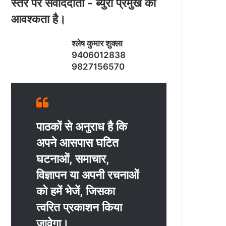
स्‍तर पर संवाददाता - ब्‍युरो प्रमुख की
आवश्‍कता है।
श्‍लेष कुमार शुक्‍ला
9406012838
9827156570
पाठकों से अनुराध है कि
अपने आसपास घटित
घटनाओं, समाचार,
विज्ञापन या अपनी रचनाओं
को हमें भेजें, जिसका
त्‍वरित प्रकाशन किया
जावेगा।