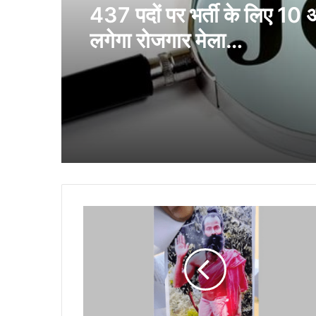
437 पदों पर भर्ती के लिए 10
लगेगा रोजगार मेला…
बांग्लादेश
के
कोक्स
बाजार
पहाड़ी
में
पेड़
से