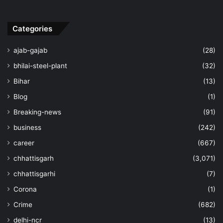
Categories
ajab-gajab
(28)
bhilai-steel-plant
(32)
Bihar
(13)
Blog
(1)
Breaking-news
(91)
business
(242)
career
(667)
chhattisgarh
(3,071)
chhattisgarhi
(7)
Corona
(1)
Crime
(682)
delhi-ncr
(13)