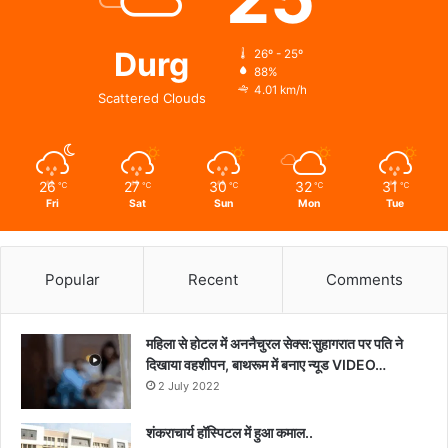
Durg
26º - 25º
88%
4.01 km/h
Scattered Clouds
26
27
30
32
31
℃
℃
℃
℃
℃
Fri
Sat
Sun
Mon
Tue
Popular
Recent
Comments
महिला से होटल में अननैचुरल सेक्स:सुहागरात पर पति ने
दिखाया वहशीपन, बाथरूम में बनाए न्यूड VIDEO…
2 July 2022
शंकराचार्य हॉस्पिटल में हुआ कमाल..