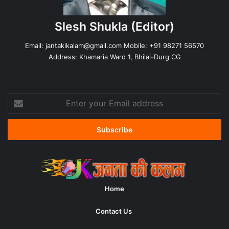
Slesh Shukla
(Editor)
Email:
jantakikalam@gmail.com
Mobile: +91 98271 56570
Address: Khamaria Ward 1, Bhilai-Durg CG
Enter
your
Email
address
Home
Contact Us