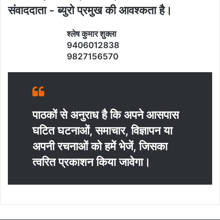
संवाददाता - ब्‍युरो प्रमुख की आवश्‍कता है।
श्‍लेष कुमार शुक्‍ला
9406012838
9827156570
पाठकों से अनुराध है कि अपने आसपास
घटित घटनाओं, समाचार, विज्ञापन या
अपनी रचनाओं को हमें भेजें, जिसका
त्‍वरित प्रकाशन किया जावेगा।