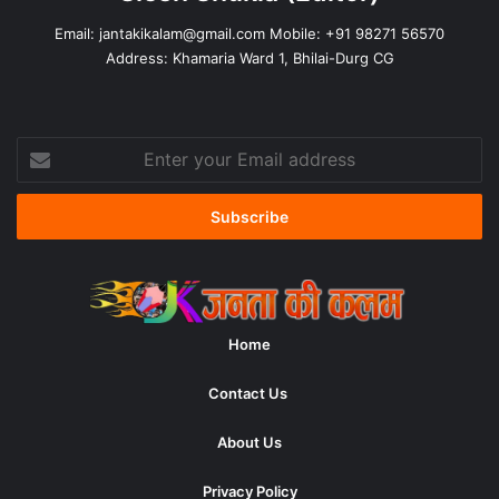
Email:
jantakikalam@gmail.com
Mobile: +91 98271 56570
Address: Khamaria Ward 1, Bhilai-Durg CG
Enter
your
Email
address
Home
Contact Us
About Us
Privacy Policy