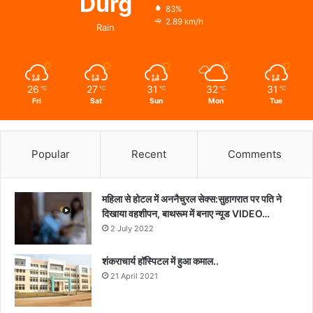
Durg
83%
2.89 km/h
Rain
26
27
31
32
31
℃
℃
℃
℃
℃
Fri
Sat
Sun
Mon
Tue
Popular
Recent
Comments
महिला से होटल में अननैचुरल सेक्स:सुहागरात पर पति ने
दिखाया वहशीपन, बाथरूम में बनाए न्यूड VIDEO…
2 July 2022
शंकराचार्य हॉस्पिटल में हुआ कमाल..
21 April 2021