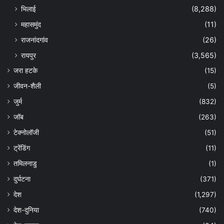
भिलाई
(8,288)
महासमुंद
(11)
राजनांदगांव
(26)
रायपुर
(3,565)
जरा हटके
(15)
जीवन-शैली
(5)
जुर्म
(832)
जॉब
(263)
टेक्नोलॉजी
(51)
ट्रेंडिंग
(11)
तमिलनाडु
(1)
दुर्घटना
(371)
देश
(1,297)
देश-दुनिया
(740)