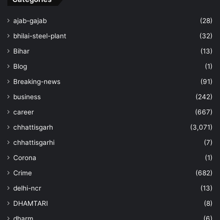
ajab-gajab
(28)
bhilai-steel-plant
(32)
Bihar
(13)
Blog
(1)
Breaking-news
(91)
business
(242)
career
(667)
chhattisgarh
(3,071)
chhattisgarhi
(7)
Corona
(1)
Crime
(682)
delhi-ncr
(13)
DHAMTARI
(8)
dharm
(6)