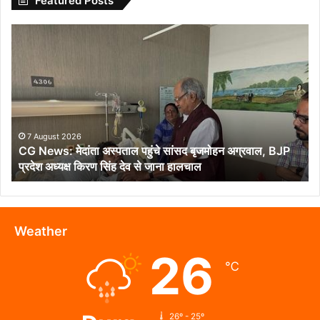
Featured Posts
CG
News:
मेदांता
अस्पताल
पहुंचे
सांसद
बृजमोहन
अग्रवाल,
7 August 2026
CG News: मेदांता अस्पताल पहुंचे सांसद बृजमोहन अग्रवाल, BJP
BJP
प्रदेश अध्यक्ष किरण सिंह देव से जाना हालचाल
प्रदेश
अध्यक्ष
किरण
सिंह
देव
Weather
से
26
जाना
℃
हालचाल
26º - 25º