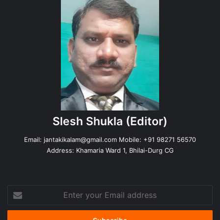
Slesh Shukla
(Editor)
Email:
jantakikalam@gmail.com
Mobile: +91 98271 56570
Address: Khamaria Ward 1, Bhilai-Durg CG
Enter
your
Email