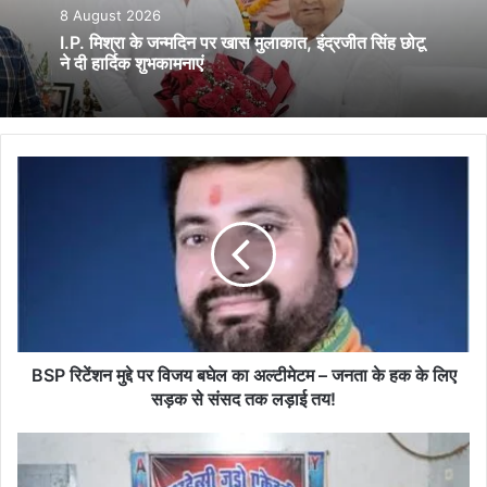
8 August 2026
I.P. मिश्रा के जन्मदिन पर खास मुलाकात, इंद्रजीत सिंह छोटू
ने दी हार्दिक शुभकामनाएं
BSP
रिटेंशन
मुद्दे
पर
विजय
बघेल
का
अल्टीमेटम
–
जनता
BSP रिटेंशन मुद्दे पर विजय बघेल का अल्टीमेटम – जनता के हक के लिए
के
सड़क से संसद तक लड़ाई तय!
हक
के
सर्व
लिए
समाज
सड़क