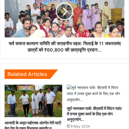
कल्याण
से
समिति
संसद
की
तक
सराहनीय
लड़ाई
पहल:
तय!
भिलाई
के
11
सर्व समाज कल्याण समिति की सराहनीय पहल: भिलाई के 11 जरूरतमंद
जरूरतमंद
छात्रों को ₹60,800 की छात्रवृत्ति प्रदान...
छात्रों
को
₹60,800
की
Related Articles
छात्रवृत्ति
प्रदान...
सूर्य नमस्कार पार्क: बीएसपी में सिंटर प्लांट
में तनाव मुक्त कार्य के लिए एक योग
अनुप्रयोग…
आजादी के अमृत महोत्सव अंतर्गत मेरी माटी
9 May 2024
मेरा देश के तहत विधायक,महापौर व