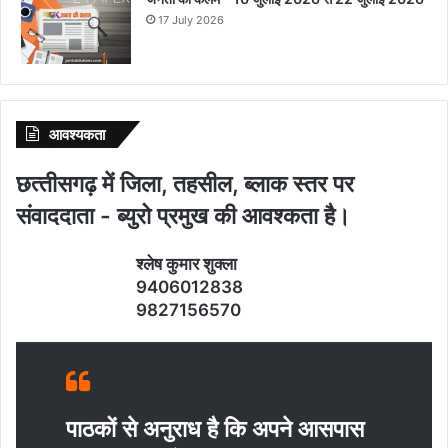
17 July 2026
आवश्‍यकता
छत्‍तीसगढ़ में जिला, तहसील, ब्‍लाक स्‍तर पर
संवाददाता - ब्‍युरो प्रमुख की आवश्‍कता है।
श्‍लेष कुमार शुक्‍ला
9406012838
9827156570
पाठकों से अनुराध है कि अपने आसपास