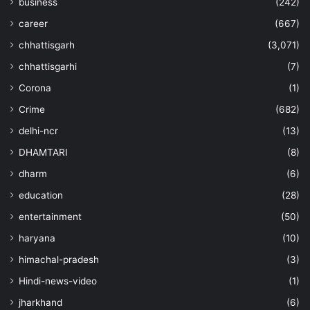
business
(242)
career
(667)
chhattisgarh
(3,071)
chhattisgarhi
(7)
Corona
(1)
Crime
(682)
delhi-ncr
(13)
DHAMTARI
(8)
dharm
(6)
education
(28)
entertainment
(50)
haryana
(10)
himachal-pradesh
(3)
Hindi-news-video
(1)
jharkhand
(6)