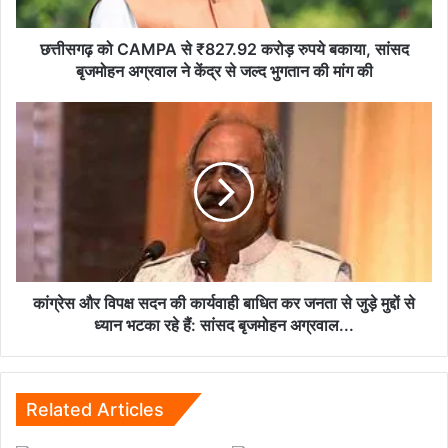
बकाया,
सांसद
बृजमोहन
छत्तीसगढ़ को CAMPA से ₹827.92 करोड़ रुपये बकाया, सांसद
अग्रवाल
बृजमोहन अग्रवाल ने केंद्र से जल्द भुगतान की मांग की
ने
केंद्र
कांग्रेस
से
और
जल्द
विपक्ष
भुगतान
सदन
की
की
मांग
कार्यवाही
की
बाधित
कर
जनता
से
कांग्रेस और विपक्ष सदन की कार्यवाही बाधित कर जनता से जुड़े मुद्दों से
जुड़े
ध्यान भटका रहे हैं: सांसद बृजमोहन अग्रवाल...
मुद्दों
से
ध्यान
भटका
Related Articles
रहे
हैं: