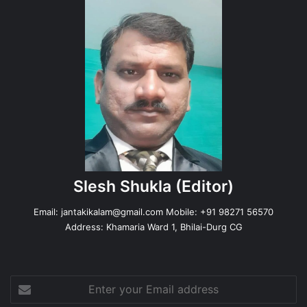
Slesh Shukla
(Editor)
Email:
jantakikalam@gmail.com
Mobile: +91 98271 56570
Address: Khamaria Ward 1, Bhilai-Durg CG
Enter
your