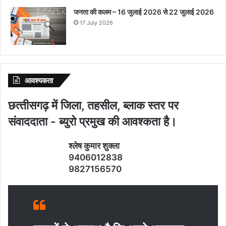
जनता की कलम – 16 जुलाई 2026 से 22 जुलाई 2026
17 July 2026
आवश्‍यकता
छत्‍तीसगढ़ में जिला, तहसील, ब्‍लाक स्‍तर पर
संवाददाता - ब्‍युरो प्रमुख की आवश्‍कता है।
श्‍लेष कुमार शुक्‍ला
9406012838
9827156570