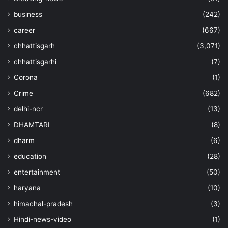
business
(242)
career
(667)
chhattisgarh
(3,071)
chhattisgarhi
(7)
Corona
(1)
Crime
(682)
delhi-ncr
(13)
DHAMTARI
(8)
dharm
(6)
education
(28)
entertainment
(50)
haryana
(10)
himachal-pradesh
(3)
Hindi-news-video
(1)