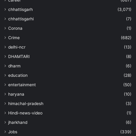
career
(667)
chhattisgarh
(3,071)
chhattisgarhi
(7)
Corona
(1)
Crime
(682)
delhi-ncr
(13)
DHAMTARI
(8)
dharm
(6)
education
(28)
entertainment
(50)
haryana
(10)
himachal-pradesh
(3)
Hindi-news-video
(1)
jharkhand
(6)
Jobs
(339)