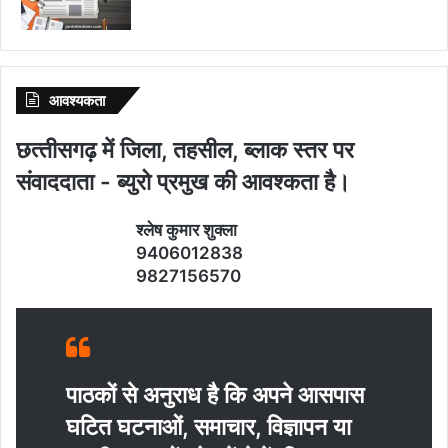
आवश्‍यकता
छत्‍तीसगढ़ में जिला, तहसील, ब्‍लाक स्‍तर पर
संवाददाता - ब्‍युरो प्रमुख की आवश्‍कता है।
श्‍लेष कुमार शुक्‍ला
9406012838
9827156570
पाठकों से अनुराध है कि अपने आसपास
घटित घटनाओं, समाचार, विज्ञापन या