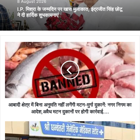
8 August 2026
I.P. मिश्रा के जन्मदिन पर खास मुलाकात, इंद्रजीत सिंह छोटू
ने दी हार्दिक शुभकामनाएं
आबादी
क्षेत्र
में
बिना
अनुमति
नहीं
लगेंगी
मटन-
मुर्गा
दुकानें:
आबादी क्षेत्र में बिना अनुमति नहीं लगेंगी मटन-मुर्गा दुकानें: नगर निगम का
नगर
आदेश,अवैध मटन दुकानों पर होगी कार्रवाई....
निगम
का
आयुक्त
आदेश,अवैध
ने
मटन
प्रगति