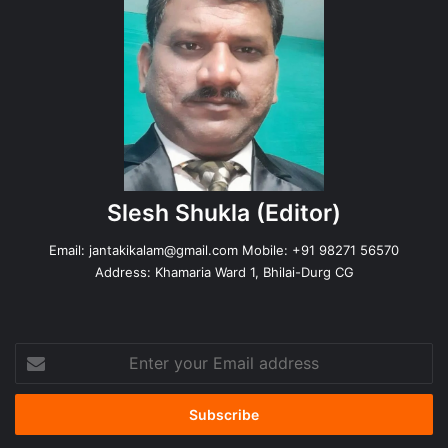
Slesh Shukla
(Editor)
Email:
jantakikalam@gmail.com
Mobile: +91 98271 56570
Address: Khamaria Ward 1, Bhilai-Durg CG
Enter
your
Email
address