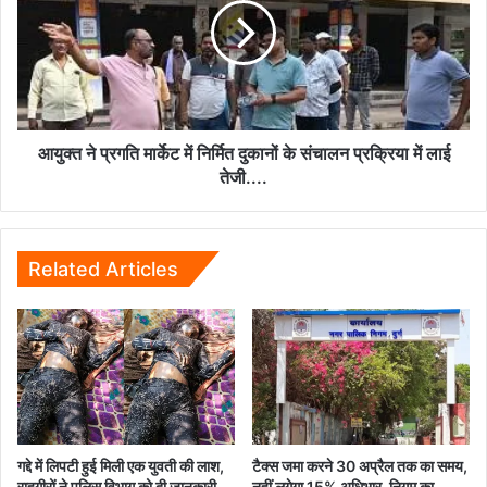
दुकानों
मार्केट
पर
में
होगी
निर्मित
कार्रवाई....
दुकानों
के
संचालन
प्रक्रिया
आयुक्त ने प्रगति मार्केट में निर्मित दुकानों के संचालन प्रक्रिया में लाई
में
तेजी....
लाई
तेजी....
Related Articles
गद्दे में लिपटी हुई मिली एक युवती की लाश,
टैक्स जमा करने 30 अप्रैल तक का समय,
राहगीरों ने पुलिस विभाग को दी जानकारी…
नहीं लगेगा 15% अधिभार, निगम का