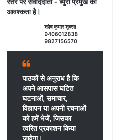
स्‍तर पर संवाददाता - ब्‍युरो प्रमुख की
आवश्‍कता है।
श्‍लेष कुमार शुक्‍ला
9406012838
9827156570
पाठकों से अनुराध है कि
अपने आसपास घटित
घटनाओं, समाचार,
विज्ञापन या अपनी रचनाओं
को हमें भेजें, जिसका
त्‍वरित प्रकाशन किया
जावेगा।