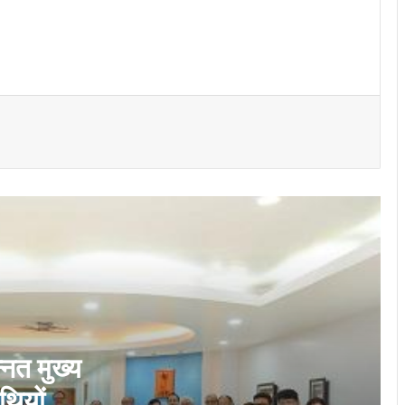
महाप्रबंधकों को उनके जीवनसाथियों की उपस्थिति में
पदोन्नति आदेश प्रदान किये गये
छावनी जोन के तकनीकी कर्मचारियों के लिए ‘‘विद्युत
सुरक्षा कार्यशाला’’ का आयोजन…
भिलाई इस्पात संयंत्र ने मासिक उत्पादन का रचा
नया कीर्तिमान, अनेक उत्पादन इकाइयों ने बनाए नए
रिकॉर्ड
नेहरू आर्ट गैलरी में छायाकार हिमांशु वर्मा की एकल
छायाचित्र प्रदर्शनी उद्घाटित
दीक्षारंभ में शिक्षा मंत्री गजेन्द्र यादव ने नवप्रवेशी
छात्राओं का तिलक लगाकर विद्यार्थियों से किये
आत्मीय संवाद
्नत मुख्य
थियों की
राष्ट्रीय क्रिटिकल मिनरल मिशन पर सांसद