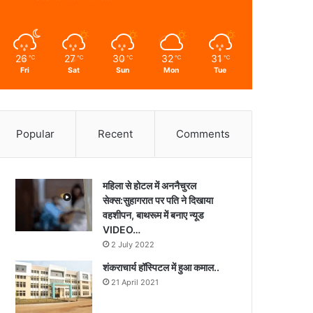
26
27
30
32
31
℃
℃
℃
℃
℃
Fri
Sat
Sun
Mon
Tue
Popular
Recent
Comments
महिला से होटल में अननैचुरल
सेक्स:सुहागरात पर पति ने दिखाया
वहशीपन, बाथरूम में बनाए न्यूड
VIDEO…
2 July 2022
शंकराचार्य हॉस्पिटल में हुआ कमाल..
21 April 2021