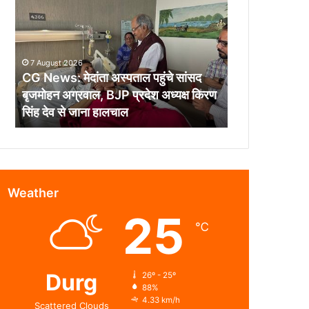
मेदांता
अस्पताल
पहुंचे
सांसद
7 August 2026
बृजमोहन
CG News: मेदांता अस्पताल पहुंचे सांसद
अग्रवाल,
बृजमोहन अग्रवाल, BJP प्रदेश अध्यक्ष किरण
BJP
सिंह देव से जाना हालचाल
प्रदेश
अध्यक्ष
किरण
सिंह
देव
से
Weather
जाना
25
हालचाल
℃
Durg
26º - 25º
88%
4.33 km/h
Scattered Clouds