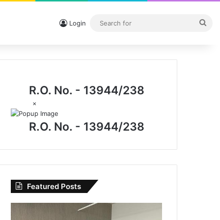
Sea
Login
for
R.O. No. - 13944/238
×
R.O. No. - 13944/238
Featured Posts
CG
News: