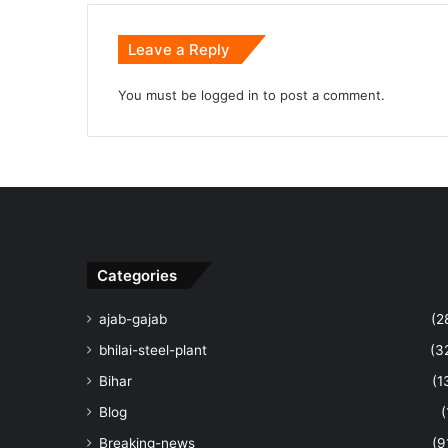
Leave a Reply
You must be
logged in
to post a comment.
Categories
ajab-gajab
(2
bhilai-steel-plant
(3
Bihar
(1
Blog
(
Breaking-news
(9