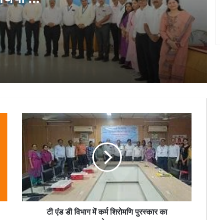
बृजमोहन अग्रवाल ने रखा छत्तीसगढ़ को भारत की
रदान किये
ऊर्जा सुरक्षा एवं भविष्य की क्रिटिकल मिनरल
अर्थव्यवस्था का अग्रणी राज्य बनाने का विजन
“आज का युवा नौकरी माँगने वाला नहीं, नौकरी देने
वाला बने”- विधायक ललित चंद्राकर
अयोध्या में राम मंदिर भूमि पूजन की स्मृति में रिसाली
के राधेश्वरी मंदिर में धार्मिक कार्यक्रम संपन्न…
टी
लोक कलाओं के संरक्षण और कलाकारों के आर्थिक
एंड
सशक्तीकरण की दिशा में संस्कृति विभाग की अभिनव
डी
पहल…
विभाग
में
कर्म
“डिजिटल न्याय वितरण प्रणाली की नई गति :
शिरोमणि
प्रधान जिला एवं सत्र न्यायालय, दुर्ग में “मीडिएशन
3.0, न्याय श्रुति एवं ICJS” पर व्यापक संयुक्त
पुरस्कार
कार्यशाला आयोजित
का
आयोजन...
टी एंड डी विभाग में कर्म शिरोमणि पुरस्कार का