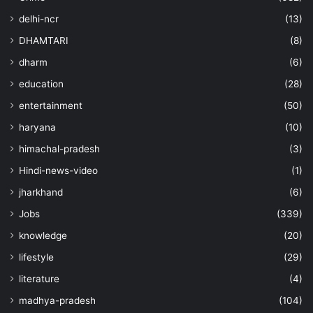
delhi-ncr
(13)
DHAMTARI
(8)
dharm
(6)
education
(28)
entertainment
(50)
haryana
(10)
himachal-pradesh
(3)
Hindi-news-video
(1)
jharkhand
(6)
Jobs
(339)
knowledge
(20)
lifestyle
(29)
literature
(4)
madhya-pradesh
(104)