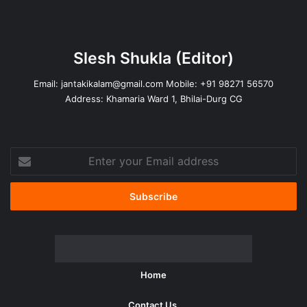
Slesh Shukla
(Editor)
Email:
jantakikalam@gmail.com
Mobile: +91 98271 56570
Address: Khamaria Ward 1, Bhilai-Durg CG
Enter
your
Email
address
Home
Contact Us