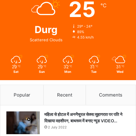
25
℃
Durg
29º - 24º
89%
4.55 km/h
Scattered Clouds
29
29
32
31
31
℃
℃
℃
℃
℃
Sat
Sun
Mon
Tue
Wed
Popular
Recent
Comments
महिला से होटल में अननैचुरल सेक्स:सुहागरात पर पति ने
दिखाया वहशीपन, बाथरूम में बनाए न्यूड VIDEO…
2 July 2022