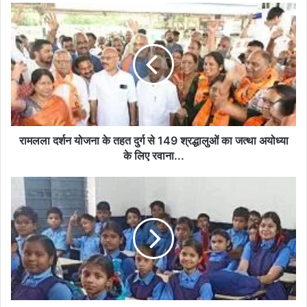
रामलला
दर्शन
योजना
के
तहत
दुर्ग
से
149
श्रद्धालुओं
का
रामलला दर्शन योजना के तहत दुर्ग से 149 श्रद्धालुओं का जत्था अयोध्या
जत्था
के लिए रवाना...
अयोध्या
के
शैक्षणिक
लिए
युक्तियुक्तकरण
रवाना...
के
तहत
खुशबू
जैसे
नन्हे
बच्चों
को