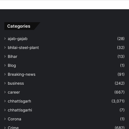
Categories
ajab-gajab
(28)
bhilai-steel-plant
(32)
Bihar
(13)
Blog
(1)
Breaking-news
(91)
business
(242)
career
(667)
chhattisgarh
(3,071)
chhattisgarhi
(7)
Corona
(1)
Crime
(682)