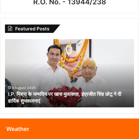
R.O. No. - 13944/238
Featured Posts
I.P.
मिश्रा
के
जन्मदिन
पर
खास
मुलाकात,
इंद्रजीत
8 August 2026
I.P. मिश्रा के जन्मदिन पर खास मुलाकात, इंद्रजीत सिंह छोटू ने दी
सिंह
हार्दिक शुभकामनाएं
छोटू
ने
दी
हार्दिक
शुभकामनाएं
Weather