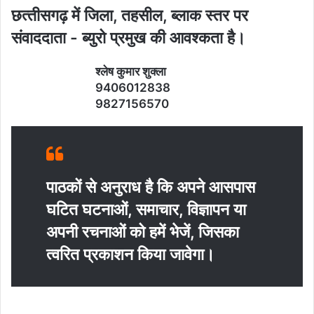
छत्‍तीसगढ़ में जिला, तहसील, ब्‍लाक स्‍तर पर
संवाददाता - ब्‍युरो प्रमुख की आवश्‍कता है।
श्‍लेष कुमार शुक्‍ला
9406012838
9827156570
पाठकों से अनुराध है कि अपने आसपास
घटित घटनाओं, समाचार, विज्ञापन या
अपनी रचनाओं को हमें भेजें, जिसका
त्‍वरित प्रकाशन किया जावेगा।