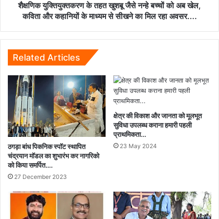
अब
शैक्षणिक युक्तियुक्तकरण के तहत खुशबू जैसे नन्हे बच्चों को अब खेल,
खेल,
कविता और कहानियों के माध्यम से सीखने का मिल रहा अवसर....
कविता
और
कहानियों
के
Related Articles
माध्यम
से
सीखने
का
मिल
क्षेत्र की विकाश और जानता को मूलभूत
रहा
सुविधा उपलब्ध कराना हमारी पहली
अवसर....
प्राथमिकता…
ठगड़ा बांध पिकनिक स्पॉट स्थापित
23 May 2024
चंद्रयान मॉडल का शुभारंभ कर नागरिको
को किया समर्पित….
27 December 2023