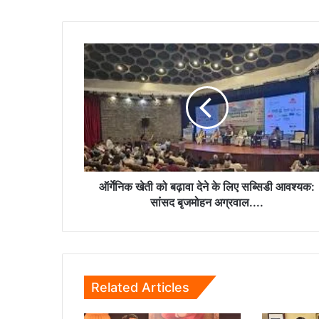
ऑर्गेनिक
खेती
को
बढ़ावा
देने
के
लिए
सब्सिडी
आवश्यक:
सांसद
ऑर्गेनिक खेती को बढ़ावा देने के लिए सब्सिडी आवश्यक:
बृजमोहन
सांसद बृजमोहन अग्रवाल....
अग्रवाल....
Related Articles