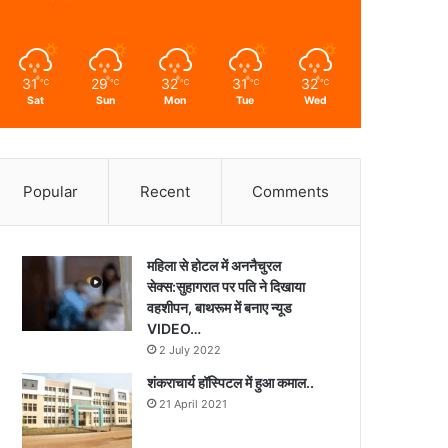
31
29
32
31
32
℃
℃
℃
℃
℃
Sat
Sun
Mon
Tue
Wed
Popular
Recent
Comments
महिला से होटल में अननैचुरल
सेक्स:सुहागरात पर पति ने दिखाया
वहशीपन, बाथरूम में बनाए न्यूड
VIDEO…
2 July 2022
शंकराचार्य हॉस्पिटल में हुआ कमाल..
21 April 2021