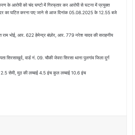
रकरण के आरोपी को चंद घण्टो में गिरफ्‌तार कर आरोपी से घटना में प्रयुक्त
 सदर का घटित करना पाए जाने से आज दिनांक 05.08.2025 के 12.55 बजे
 बसंत राम भोई, आर. 622 हेमेन्द्र बंछोर, आर. 779 नरेश यादव की सराहनीय
ा सिरसाखुर्द, वार्ड नं. 09. चौकी जेवरा सिरसा थाना पुलगांव जिला दुर्ग
.5 सेमी, मुठ की लम्बाई 4.5 इंच कुल लम्बाई 10.6 इंच
भिलाई इस्पात संयंत्र में नवपदोन्नत मुख्य
महाप्रबंधकों को उनके जीवनसाथियों की उपस्थिति में
पदोन्नति आदेश प्रदान किये गये
छावनी जोन के तकनीकी कर्मचारियों के लिए ‘‘विद्युत
सुरक्षा कार्यशाला’’ का आयोजन…