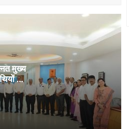
भिलाई इस्पात संयंत्र ने मासिक उत्पादन का रचा
नया कीर्तिमान, अनेक उत्पादन इकाइयों ने बनाए नए
रिकॉर्ड
नेहरू आर्ट गैलरी में छायाकार हिमांशु वर्मा की एकल
छायाचित्र प्रदर्शनी उद्घाटित
दीक्षारंभ में शिक्षा मंत्री गजेन्द्र यादव ने नवप्रवेशी
छात्राओं का तिलक लगाकर विद्यार्थियों से किये
आत्मीय संवाद
्नत मुख्य
थियों की
राष्ट्रीय क्रिटिकल मिनरल मिशन पर सांसद
बृजमोहन अग्रवाल ने रखा छत्तीसगढ़ को भारत की
रदान किये
ऊर्जा सुरक्षा एवं भविष्य की क्रिटिकल मिनरल
अर्थव्यवस्था का अग्रणी राज्य बनाने का विजन
“आज का युवा नौकरी माँगने वाला नहीं, नौकरी देने
वाला बने”- विधायक ललित चंद्राकर