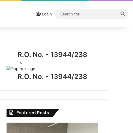
Sea
Login
for
R.O. No. - 13944/238
×
R.O. No. - 13944/238
Featured Posts
CG
News: