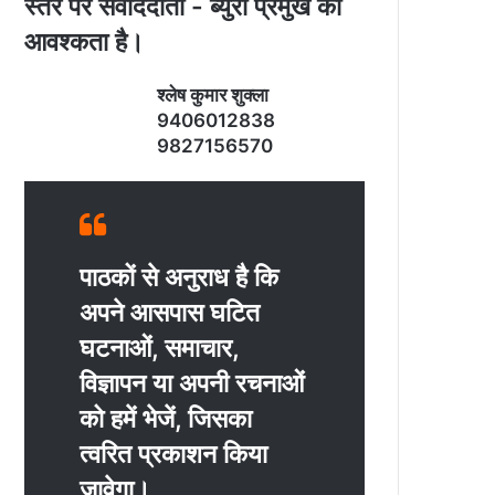
स्‍तर पर संवाददाता - ब्‍युरो प्रमुख की
आवश्‍कता है।
श्‍लेष कुमार शुक्‍ला
9406012838
9827156570
पाठकों से अनुराध है कि
अपने आसपास घटित
घटनाओं, समाचार,
विज्ञापन या अपनी रचनाओं
को हमें भेजें, जिसका
त्‍वरित प्रकाशन किया
जावेगा।