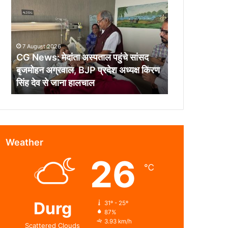
मेदांता
अस्पताल
पहुंचे
सांसद
7 August 2026
बृजमोहन
CG News: मेदांता अस्पताल पहुंचे सांसद
अग्रवाल,
बृजमोहन अग्रवाल, BJP प्रदेश अध्यक्ष किरण
BJP
सिंह देव से जाना हालचाल
प्रदेश
अध्यक्ष
किरण
सिंह
देव
से
Weather
जाना
26
हालचाल
℃
Durg
31º - 25º
87%
3.93 km/h
Scattered Clouds