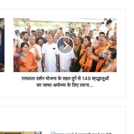
अयोध्या में राम मंदिर भूमि पूजन की स्मृति में रिसाली
के राधेश्वरी मंदिर में धार्मिक कार्यक्रम संपन्न…
रामलला
लोक कलाओं के संरक्षण और कलाकारों के आर्थिक
दर्शन
सशक्तीकरण की दिशा में संस्कृति विभाग की अभिनव
योजना
पहल…
के
तहत
दुर्ग
“डिजिटल न्याय वितरण प्रणाली की नई गति :
से
प्रधान जिला एवं सत्र न्यायालय, दुर्ग में “मीडिएशन
3.0, न्याय श्रुति एवं ICJS” पर व्यापक संयुक्त
149
कार्यशाला आयोजित
श्रद्धालुओं
का
रामलला दर्शन योजना के तहत दुर्ग से 149 श्रद्धालुओं
जत्था
का जत्था अयोध्या के लिए रवाना...
अयोध्या
के
लिए
रवाना...