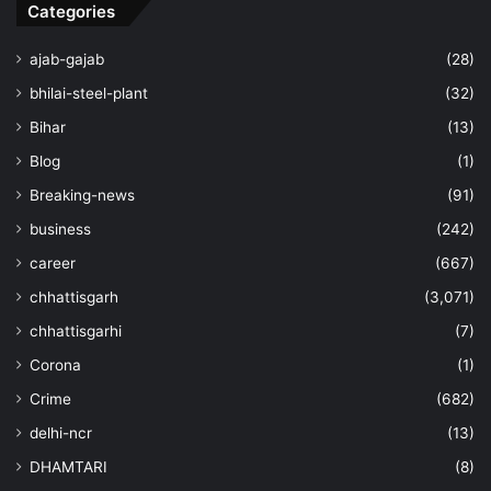
Categories
ajab-gajab
(28)
bhilai-steel-plant
(32)
Bihar
(13)
Blog
(1)
Breaking-news
(91)
business
(242)
career
(667)
chhattisgarh
(3,071)
chhattisgarhi
(7)
Corona
(1)
Crime
(682)
delhi-ncr
(13)
DHAMTARI
(8)