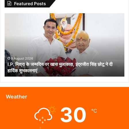
Featured Posts
I.P.
मिश्रा
के
जन्मदिन
पर
खास
मुलाकात,
इंद्रजीत
8 August 2026
I.P. मिश्रा के जन्मदिन पर खास मुलाकात, इंद्रजीत सिंह छोटू ने दी
सिंह
हार्दिक शुभकामनाएं
छोटू
ने
दी
हार्दिक
शुभकामनाएं
Weather
30
℃