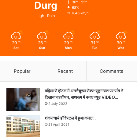
Durg
30º - 25º
68%
6.46 km/h
Light Rain
29
28
29
31
30
℃
℃
℃
℃
℃
Sat
Sun
Mon
Tue
Wed
Popular
Recent
Comments
महिला से होटल में अननैचुरल सेक्स:सुहागरात पर पति ने
दिखाया वहशीपन, बाथरूम में बनाए न्यूड VIDEO…
2 July 2022
शंकराचार्य हॉस्पिटल में हुआ कमाल..
21 April 2021