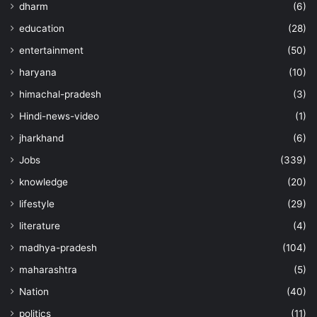
dharm
(6)
education
(28)
entertainment
(50)
haryana
(10)
himachal-pradesh
(3)
Hindi-news-video
(1)
jharkhand
(6)
Jobs
(339)
knowledge
(20)
lifestyle
(29)
literature
(4)
madhya-pradesh
(104)
maharashtra
(5)
Nation
(40)
politics
(11)