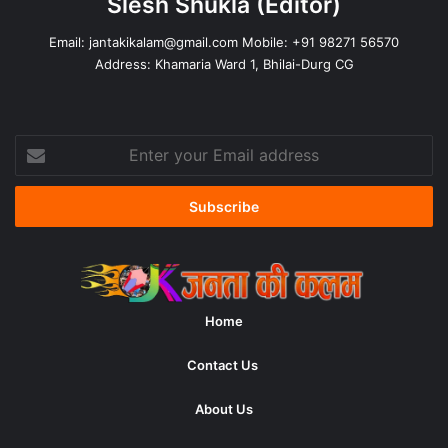
Slesh Shukla
(Editor)
Email:
jantakikalam@gmail.com
Mobile: +91 98271 56570
Address: Khamaria Ward 1, Bhilai-Durg CG
Enter
your
Email
address
Home
Contact Us
About Us