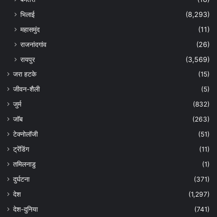
भिलाई
(8,293)
महासमुंद
(11)
राजनांदगांव
(26)
रायपुर
(3,569)
जरा हटके
(15)
जीवन-शैली
(5)
जुर्म
(832)
जॉब
(263)
टेक्नोलॉजी
(51)
ट्रेंडिंग
(11)
तमिलनाडु
(1)
दुर्घटना
(371)
देश
(1,297)
देश-दुनिया
(741)