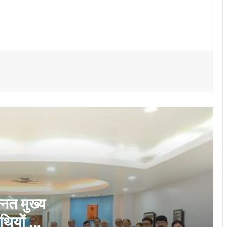
महाप्रबंधकों को उनके जीवनसाथियों की उपस्थिति में
पदोन्नति आदेश प्रदान किये गये
छावनी जोन के तकनीकी कर्मचारियों के लिए ‘‘विद्युत
सुरक्षा कार्यशाला’’ का आयोजन…
भिलाई इस्पात संयंत्र ने मासिक उत्पादन का रचा
नया कीर्तिमान, अनेक उत्पादन इकाइयों ने बनाए नए
रिकॉर्ड
नेहरू आर्ट गैलरी में छायाकार हिमांशु वर्मा की एकल
छायाचित्र प्रदर्शनी उद्घाटित
दीक्षारंभ में शिक्षा मंत्री गजेन्द्र यादव ने नवप्रवेशी
छात्राओं का तिलक लगाकर विद्यार्थियों से किये
आत्मीय संवाद
्नत मुख्य
थियों की
राष्ट्रीय क्रिटिकल मिनरल मिशन पर सांसद