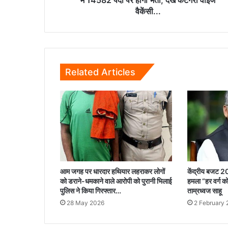
में 14582 पदों पर होगी भर्ती, देखें कैटेगरी वाइज
होगी
वैकेंसी...
भर्ती,
देखें
कैटेगरी
वाइज
वैकेंसी...
Related Articles
आम जगह पर धारदार हथियार लहराकर लोगों
केंद्रीय बजट 2
को डराने-धमकाने वाले आरोपी को पुरानी भिलाई
हमला “हर वर्ग 
पुलिस ने किया गिरफ्तार…
ताम्रध्वज साहू
28 May 2026
2 February