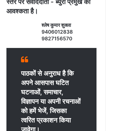
स्‍तर पर संवाददाता - ब्‍युरो प्रमुख की
आवश्‍कता है।
श्‍लेष कुमार शुक्‍ला
9406012838
9827156570
पाठकों से अनुराध है कि
अपने आसपास घटित
घटनाओं, समाचार,
विज्ञापन या अपनी रचनाओं
को हमें भेजें, जिसका
त्‍वरित प्रकाशन किया
जावेगा।