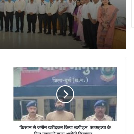
बृजमोहन अग्रवाल ने रखा छत्तीसगढ़ को भारत की
रदान किये
ऊर्जा सुरक्षा एवं भविष्य की क्रिटिकल मिनरल
अर्थव्यवस्था का अग्रणी राज्य बनाने का विजन
“आज का युवा नौकरी माँगने वाला नहीं, नौकरी देने
वाला बने”- विधायक ललित चंद्राकर
अयोध्या में राम मंदिर भूमि पूजन की स्मृति में रिसाली
के राधेश्वरी मंदिर में धार्मिक कार्यक्रम संपन्न…
किसान
लोक कलाओं के संरक्षण और कलाकारों के आर्थिक
से
सशक्तीकरण की दिशा में संस्कृति विभाग की अभिनव
जमीन
पहल…
खरीदकर
किया
उत्पीड़न,
“डिजिटल न्याय वितरण प्रणाली की नई गति :
आत्महत्या
प्रधान जिला एवं सत्र न्यायालय, दुर्ग में “मीडिएशन
3.0, न्याय श्रुति एवं ICJS” पर व्यापक संयुक्त
के
कार्यशाला आयोजित
लिए
उकसाने
किसान से जमीन खरीदकर किया उत्पीड़न, आत्महत्या के
वाला