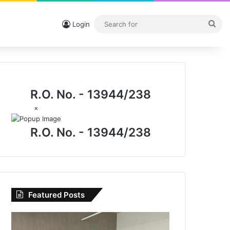
Sea
Login
for
R.O. No. - 13944/238
×
R.O. No. - 13944/238
Featured Posts
CG
News: