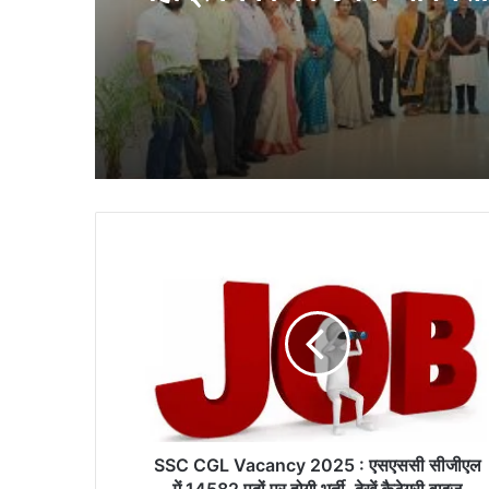
उपस्थिति में पदोन्नति आदेश प्
गये
SSC
CGL
Vacancy
2025
:
एसएससी
सीजीएल
में
14582
पदों
SSC CGL Vacancy 2025 : एसएससी सीजीएल
पर