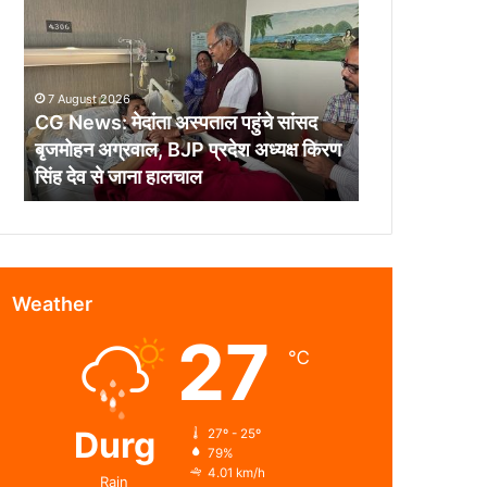
मेदांता
अस्पताल
पहुंचे
सांसद
7 August 2026
बृजमोहन
CG News: मेदांता अस्पताल पहुंचे सांसद
अग्रवाल,
बृजमोहन अग्रवाल, BJP प्रदेश अध्यक्ष किरण
BJP
सिंह देव से जाना हालचाल
प्रदेश
अध्यक्ष
किरण
सिंह
देव
से
Weather
जाना
27
हालचाल
℃
Durg
27º - 25º
79%
4.01 km/h
Rain