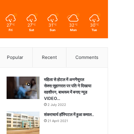
27
27
31
32
30
℃
℃
℃
℃
℃
Fri
Sat
Sun
Mon
Tue
Popular
Recent
Comments
महिला से होटल में अननैचुरल
सेक्स:सुहागरात पर पति ने दिखाया
वहशीपन, बाथरूम में बनाए न्यूड
VIDEO…
2 July 2022
शंकराचार्य हॉस्पिटल में हुआ कमाल..
21 April 2021