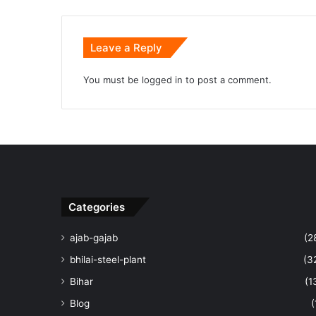
Leave a Reply
You must be
logged in
to post a comment.
Categories
ajab-gajab
(2
bhilai-steel-plant
(3
Bihar
(1
Blog
(