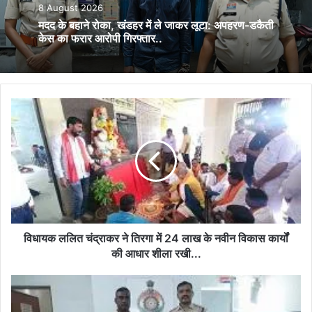
8 August 2026
मदद के बहाने रोका, खंडहर में ले जाकर लूटा: अपहरण-डकैती
केस का फरार आरोपी गिरफ्तार..
विधायक
ललित
चंद्राकर
ने
तिरगा
में
24
लाख
के
नवीन
विधायक ललित चंद्राकर ने तिरगा में 24 लाख के नवीन विकास कार्यों
विकास
की आधार शीला रखी...
कार्यों
की
वैशाली
आधार
नगर
शीला
पुलिस