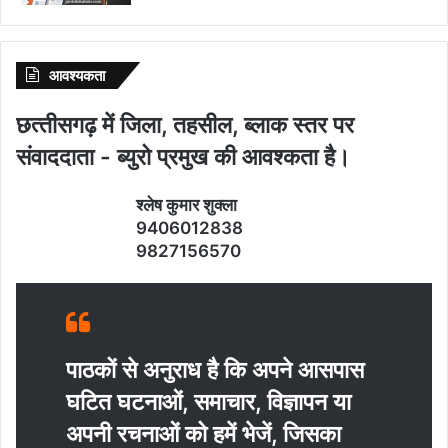
आवश्‍यकता
छत्‍तीसगढ़ में जिला, तहसील, ब्‍लाक स्‍तर पर
संवाददाता - ब्‍युरो प्रमुख की आवश्‍कता है।
श्‍लेष कुमार शुक्‍ला
9406012838
9827156570
पाठकों से अनुराध है कि अपने आसपास
घटित घटनाओं, समाचार, विज्ञापन या
अपनी रचनाओं को हमें भेजें, जिसका