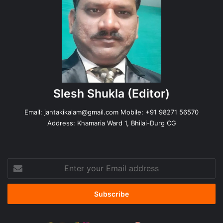
Slesh Shukla
(Editor)
Email:
jantakikalam@gmail.com
Mobile: +91 98271 56570
Address: Khamaria Ward 1, Bhilai-Durg CG
Enter
your
Email
address