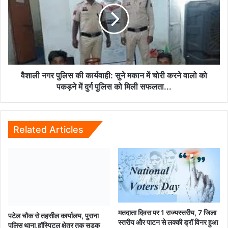
रखी...
की
कार्यवाही:
सुने
मकान
में
चोरी
करने
वैशाली नगर पुलिस की कार्यवाही: सुने मकान में चोरी करने वालो को
वालो
पकड़ने में दुर्ग पुलिस को मिली सफलता...
को
पकड़ने
में
दुर्ग
Related Articles
पुलिस
को
मिली
सफलता...
मतदाता दिवस पर 1 राज्यस्तरीय, 7 जिला
पटेल चौक से तहसील कार्यालय, पुराना
स्तरीय और पाटन से लक्की ड्रॉ विनर हुआ
पुलिस थाना,हॉस्पिटल क्षेत्र तक सड़क