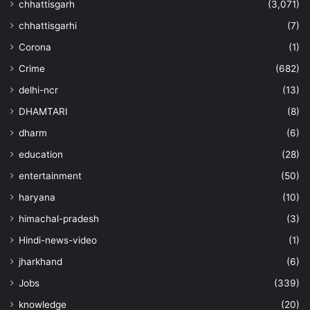
chhattisgarh
(3,071)
chhattisgarhi
(7)
Corona
(1)
Crime
(682)
delhi-ncr
(13)
DHAMTARI
(8)
dharm
(6)
education
(28)
entertainment
(50)
haryana
(10)
himachal-pradesh
(3)
Hindi-news-video
(1)
jharkhand
(6)
Jobs
(339)
knowledge
(20)