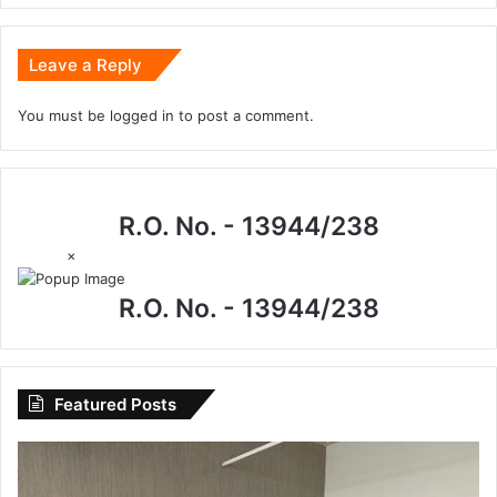
Leave a Reply
You must be
logged in
to post a comment.
R.O. No. - 13944/238
×
R.O. No. - 13944/238
Featured Posts
CG
News: