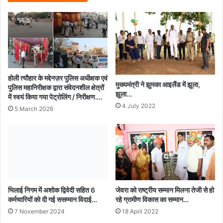
नितिन
गडकरी
से
मिले
सांसद
बृजमोहन
अग्रवाल...
होली त्यौहार के मद्देनज़र पुलिस अधीक्षक एवं
मुख्यमंत्री ने झुमका आइलैंड में झूला,
पुलिस महानिरीक्षक द्वारा संवेदनशील क्षेत्रों
झूला…
में स्वयं किया गया पेट्रोलिंग / निरीक्षण….
4 July 2022
5 March 2026
भिलाई निगम में अशोक द्विवेदी सहित 6
जेवरा को राष्ट्रीय सम्मान मिलना तेजी से हो
कर्मचारियों को दी गई ससम्मान विदाई…
रहे ग्रामीण विकास का सम्मान…
7 November 2024
18 April 2022