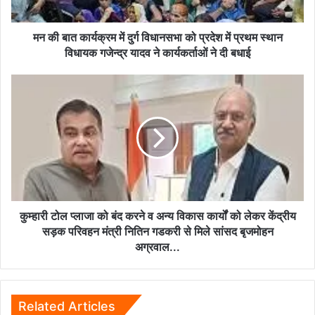
को
प्रदेश
में
मन की बात कार्यक्रम में दुर्ग विधानसभा को प्रदेश में प्रथम स्थान
प्रथम
विधायक गजेन्द्र यादव ने कार्यकर्ताओं ने दी बधाई
स्थान
विधायक
कुम्हारी
गजेन्द्र
टोल
यादव
प्लाजा
ने
को
कार्यकर्ताओं
बंद
ने
करने
दी
व
बधाई
अन्य
विकास
कार्यों
कुम्हारी टोल प्लाजा को बंद करने व अन्य विकास कार्यों को लेकर केंद्रीय
को
सड़क परिवहन मंत्री नितिन गडकरी से मिले सांसद बृजमोहन
लेकर
अग्रवाल...
केंद्रीय
सड़क
परिवहन
मंत्री
Related Articles