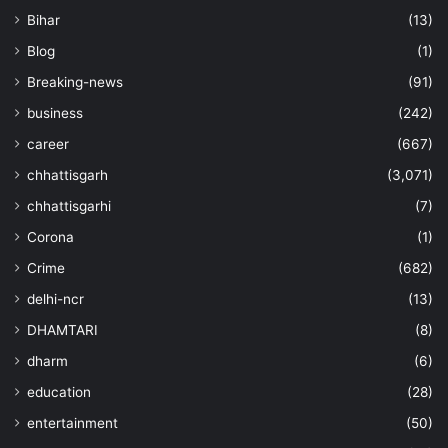
Bihar
(13)
Blog
(1)
Breaking-news
(91)
business
(242)
career
(667)
chhattisgarh
(3,071)
chhattisgarhi
(7)
Corona
(1)
Crime
(682)
delhi-ncr
(13)
DHAMTARI
(8)
dharm
(6)
education
(28)
entertainment
(50)