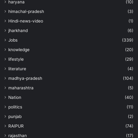
haryana
(10)
himachal-pradesh
(3)
Hindi-news-video
(1)
jharkhand
(6)
Jobs
(339)
knowledge
(20)
lifestyle
(29)
literature
(4)
madhya-pradesh
(104)
maharashtra
(5)
Nation
(40)
politics
(11)
punjab
(2)
RAIPUR
(74)
rajasthan
(17)