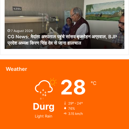
मेदांता
अस्पताल
पहुंचे
सांसद
बृजमोहन
अग्रवाल,
7 August 2026
CG News: मेदांता अस्पताल पहुंचे सांसद बृजमोहन अग्रवाल, BJP
BJP
प्रदेश अध्यक्ष किरण सिंह देव से जाना हालचाल
प्रदेश
अध्यक्ष
किरण
सिंह
देव
Weather
से
28
जाना
℃
हालचाल
Durg
29º - 24º
76%
3.15 km/h
Light Rain