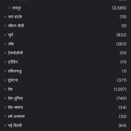
रायपुर
(3,565)
जरा हटके
(15)
जीवन-शैली
(5)
जुर्म
(832)
जॉब
(263)
टेक्नोलॉजी
(51)
ट्रेंडिंग
(11)
तमिलनाडु
(1)
दुर्घटना
(371)
देश
(1,297)
देश-दुनिया
(740)
देश-समाज
(34)
धर्म अध्यात्म
(35)
नई दिल्ली
(64)