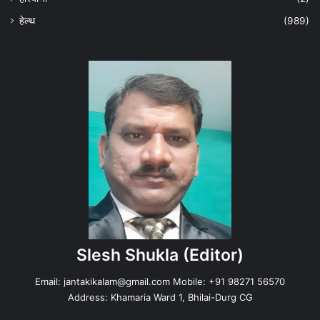
हेल्‍थ
(989)
Slesh Shukla
(Editor)
Email:
jantakikalam@gmail.com
Mobile: +91 98271 56570
Address: Khamaria Ward 1, Bhilai-Durg CG