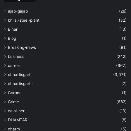
ajab-gajab
(28)
bhilai-steel-plant
(32)
Bihar
(13)
Blog
(1)
Breaking-news
(91)
business
(242)
career
(667)
chhattisgarh
(3,071)
chhattisgarhi
(7)
Corona
(1)
Crime
(682)
delhi-ncr
(13)
DHAMTARI
(8)
dharm
(6)