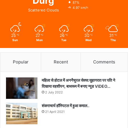
Durg
87%
4.97 km/h
Scattered Clouds
25
27
26
30
31
℃
℃
℃
℃
℃
Sun
Mon
Tue
Wed
Thu
Popular
Recent
Comments
महिला से होटल में अननैचुरल सेक्स:सुहागरात पर पति ने
दिखाया वहशीपन, बाथरूम में बनाए न्यूड VIDEO…
2 July 2022
शंकराचार्य हॉस्पिटल में हुआ कमाल..
21 April 2021