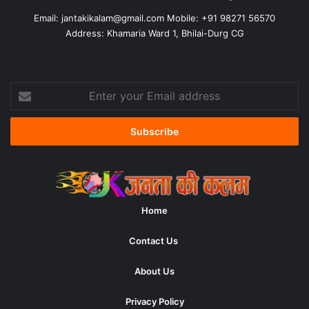
Email:
jantakikalam@gmail.com
Mobile: +91 98271 56570
Address: Khamaria Ward 1, Bhilai-Durg CG
Enter
your
Email
address
Home
Contact Us
About Us
Privacy Policy