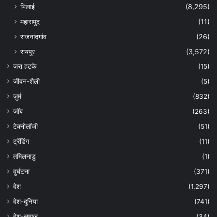
भिलाई
(8,295)
महासमुंद
(11)
राजनांदगांव
(26)
रायपुर
(3,572)
जरा हटके
(15)
जीवन-शैली
(5)
जुर्म
(832)
जॉब
(263)
टेक्नोलॉजी
(51)
ट्रेंडिंग
(11)
तमिलनाडु
(1)
दुर्घटना
(371)
देश
(1,297)
देश-दुनिया
(741)
देश-समाज
(34)