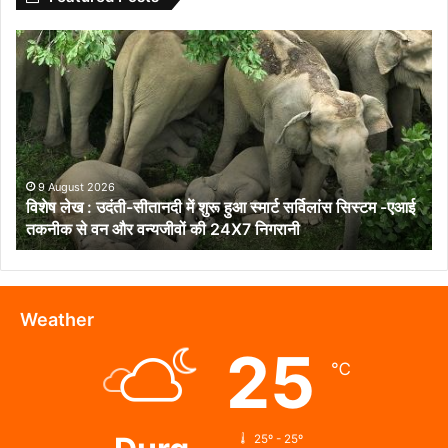
विशेष
लेख
:
उदंती-
सीतानदी
में
शुरू
हुआ
9 August 2026
विशेष लेख : उदंती-सीतानदी में शुरू हुआ स्मार्ट सर्विलांस सिस्टम -एआई
स्मार्ट
तकनीक से वन और वन्यजीवों की 24X7 निगरानी
सर्विलांस
सिस्टम
-एआई
तकनीक
से
Weather
वन
25
और
℃
वन्यजीवों
की
24X7
निगरानी
25º - 25º