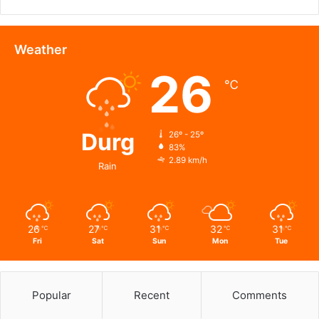
किरण
सिंह
देव
Weather
से
26
जाना
℃
हालचाल
Durg
26º - 25º
83%
2.89 km/h
Rain
26
27
31
32
31
℃
℃
℃
℃
℃
Fri
Sat
Sun
Mon
Tue
Popular
Recent
Comments