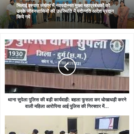
भिलाई इस्पात संयंत्र में नवपदोन्नत मुख्य महाप्रबंधकों को
उनके जीवनसाथियों की उपस्थिति में पदोन्नति आदेश प्रदान
किये गये
थाना
सुपेला
पुलिस
की
बड़ी
कार्यवाही:
बहला
फुसला
कर
धोखाधड़ी
थाना सुपेला पुलिस की बड़ी कार्यवाही: बहला फुसला कर धोखाधड़ी करने
करने
वाली महिला आरोपिया आई पुलिस की गिरफ्तार में...
वाली
महिला
स्वतंत्रता
आरोपिया
दिवस
आई
के