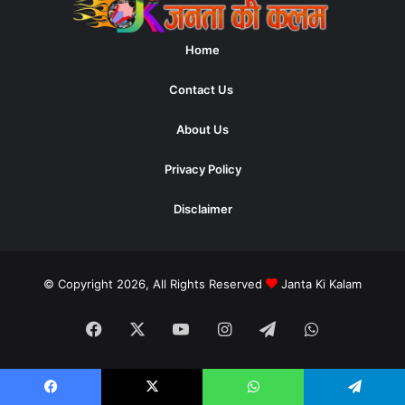
Home
Contact Us
About Us
Privacy Policy
Disclaimer
© Copyright 2026, All Rights Reserved
Janta Ki Kalam
Facebook
X
YouTube
Instagram
Telegram
WhatsApp
Facebook
X
WhatsApp
Telegram