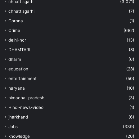
chhattisgarh
(3,071)
chhattisgarhi
(7)
Corona
(1)
Crime
(682)
delhi-ncr
(13)
DHAMTARI
(8)
dharm
(6)
education
(28)
entertainment
(50)
haryana
(10)
himachal-pradesh
(3)
Hindi-news-video
(1)
jharkhand
(6)
Jobs
(339)
knowledge
(20)