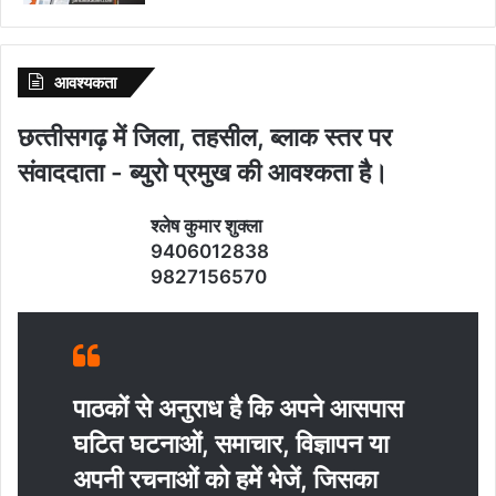
आवश्‍यकता
छत्‍तीसगढ़ में जिला, तहसील, ब्‍लाक स्‍तर पर
संवाददाता - ब्‍युरो प्रमुख की आवश्‍कता है।
श्‍लेष कुमार शुक्‍ला
9406012838
9827156570
पाठकों से अनुराध है कि अपने आसपास
घटित घटनाओं, समाचार, विज्ञापन या
अपनी रचनाओं को हमें भेजें, जिसका