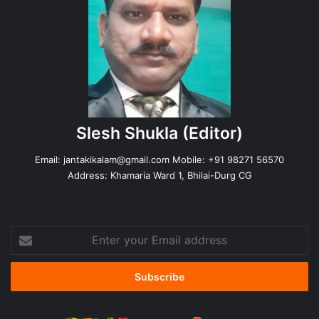
Slesh Shukla
(Editor)
Email:
jantakikalam@gmail.com
Mobile: +91 98271 56570
Address: Khamaria Ward 1, Bhilai-Durg CG
Enter
your
Email
address