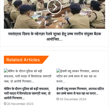
पुलिस
मद्देनज़र
की
रेलवे
गिरफ्तार
सुरक्षा
में...
हेतु
उच्च
स्तरीय
संयुक्त
स्वतंत्रता दिवस के मद्देनज़र रेलवे सुरक्षा हेतु उच्च स्तरीय संयुक्त बैठक
बैठक
आयोजित...
आयोजित...
Related Articles
चेकिंग के दौरान पुलिस को बड़ी सफलता,
ईनामी पशु तस्कर गिरफ्तार, अपराध घटित
भारी मात्रा में विस्फोटक सामग्री जब्त, दो
कर लम्बे समय से चल रहा था फरार…
आरोपी गिरफ्तार…
30 December 2024
20 November 2023