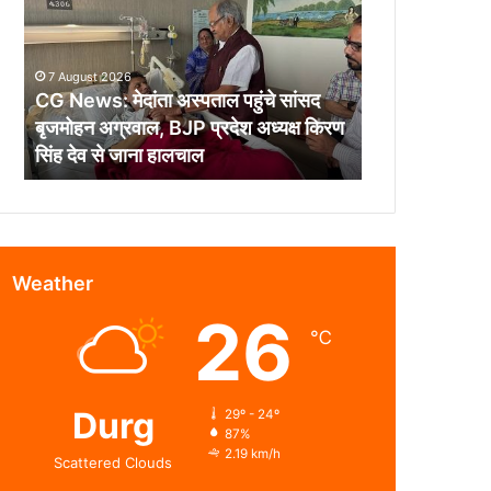
अस्पताल
पहुंचे
सांसद
7 August 2026
बृजमोहन
CG News: मेदांता अस्पताल पहुंचे सांसद
अग्रवाल,
बृजमोहन अग्रवाल, BJP प्रदेश अध्यक्ष किरण
BJP
सिंह देव से जाना हालचाल
प्रदेश
अध्यक्ष
किरण
सिंह
देव
से
Weather
जाना
26
हालचाल
℃
Durg
29º - 24º
87%
2.19 km/h
Scattered Clouds