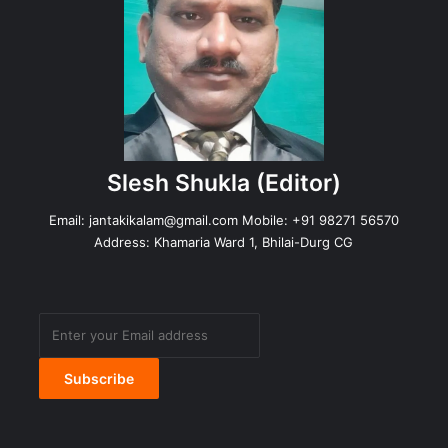
Slesh Shukla
(Editor)
Email:
jantakikalam@gmail.com
Mobile: +91 98271 56570
Address: Khamaria Ward 1, Bhilai-Durg CG
Enter
your
Email
address