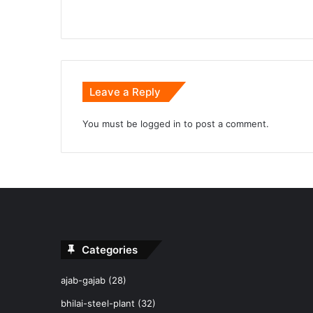
Leave a Reply
You must be
logged in
to post a comment.
Categories
ajab-gajab
(28)
bhilai-steel-plant
(32)