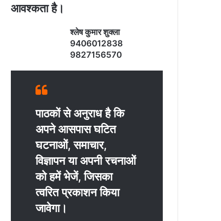
आवश्‍कता है।
श्‍लेष कुमार शुक्‍ला
9406012838
9827156570
पाठकों से अनुराध है कि
अपने आसपास घटित
घटनाओं, समाचार,
विज्ञापन या अपनी रचनाओं
को हमें भेजें, जिसका
त्‍वरित प्रकाशन किया
जावेगा।