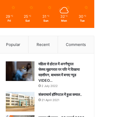
29
25
31
32
30
℃
℃
℃
℃
℃
Fri
Sat
Sun
Mon
Tue
Popular
Recent
Comments
महिला से होटल में अननैचुरल
सेक्स:सुहागरात पर पति ने दिखाया
वहशीपन, बाथरूम में बनाए न्यूड
VIDEO…
2 July 2022
शंकराचार्य हॉस्पिटल में हुआ कमाल..
21 April 2021