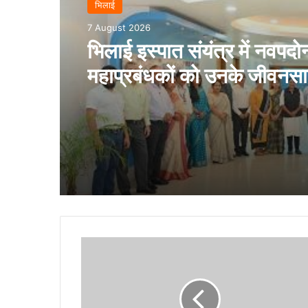
भिलाई
7 August 2026
भिलाई इस्पात संयंत्र में नवपदोन
महाप्रबंधकों को उनके जीवनसा
उपस्थिति में पदोन्नति आदेश प्
गये
हेमचंद
यादव
विश्वविद्यालय
को
मिला