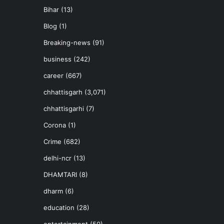
Bihar
(13)
Blog
(1)
Breaking-news
(91)
business
(242)
career
(667)
chhattisgarh
(3,071)
chhattisgarhi
(7)
Corona
(1)
Crime
(682)
delhi-ncr
(13)
DHAMTARI
(8)
dharm
(6)
education
(28)