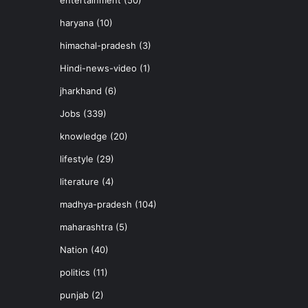
entertainment
(50)
haryana
(10)
himachal-pradesh
(3)
Hindi-news-video
(1)
jharkhand
(6)
Jobs
(339)
knowledge
(20)
lifestyle
(29)
literature
(4)
madhya-pradesh
(104)
maharashtra
(5)
Nation
(40)
politics
(11)
punjab
(2)