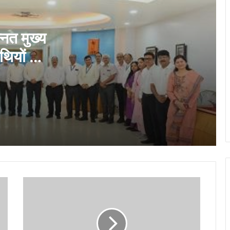
दीक्षारंभ में शिक्षा मंत्री गजेन्द्र यादव ने नवप्रवेशी
छात्राओं का तिलक लगाकर विद्यार्थियों से किये
आत्मीय संवाद
्नत मुख्य
थियों की
राष्ट्रीय क्रिटिकल मिनरल मिशन पर सांसद
बृजमोहन अग्रवाल ने रखा छत्तीसगढ़ को भारत की
रदान किये
ऊर्जा सुरक्षा एवं भविष्य की क्रिटिकल मिनरल
अर्थव्यवस्था का अग्रणी राज्य बनाने का विजन
“आज का युवा नौकरी माँगने वाला नहीं, नौकरी देने
वाला बने”- विधायक ललित चंद्राकर
अयोध्या में राम मंदिर भूमि पूजन की स्मृति में रिसाली
के राधेश्वरी मंदिर में धार्मिक कार्यक्रम संपन्न…
एन
लोक कलाओं के संरक्षण और कलाकारों के आर्थिक
एस
सशक्तीकरण की दिशा में संस्कृति विभाग की अभिनव
यू
पहल…
आई
ने