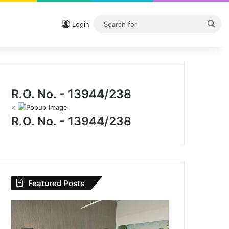
Sea
Login
for
R.O. No. - 13944/238
×
R.O. No. - 13944/238
Featured Posts
CG
News:
मेदांता