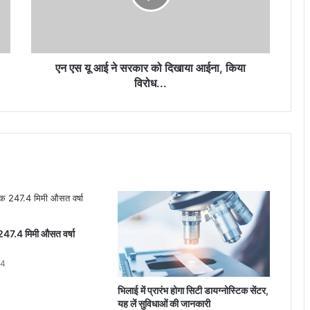
सरकार
“डिजिटल न्याय वितरण प्रणाली की नई गति :
को
प्रधान जिला एवं सत्र न्यायालय, दुर्ग में “मीडिएशन
3.0, न्याय श्रुति एवं ICJS” पर व्यापक संयुक्त
दिखाया
कार्यशाला आयोजित
आईना,
किया
एन एस यू आई ने सरकार को दिखाया आईना, किया
विरोध...
विरोध...
 247.4 मिमी औसत वर्षा
24
भिलाई में प्रारंभ होगा सिटी डायग्नोस्टिक सेंटर,
यह लें सुविधाओं की जानकारी