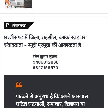
आवश्‍यकता
छत्‍तीसगढ़ में जिला, तहसील, ब्‍लाक स्‍तर पर
संवाददाता - ब्‍युरो प्रमुख की आवश्‍कता है।
श्‍लेष कुमार शुक्‍ला
9406012838
9827156570
पाठकों से अनुराध है कि अपने आसपास
घटित घटनाओं, समाचार, विज्ञापन या