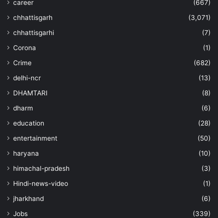
career
(667)
chhattisgarh
(3,071)
chhattisgarhi
(7)
Corona
(1)
Crime
(682)
delhi-ncr
(13)
DHAMTARI
(8)
dharm
(6)
education
(28)
entertainment
(50)
haryana
(10)
himachal-pradesh
(3)
Hindi-news-video
(1)
jharkhand
(6)
Jobs
(339)