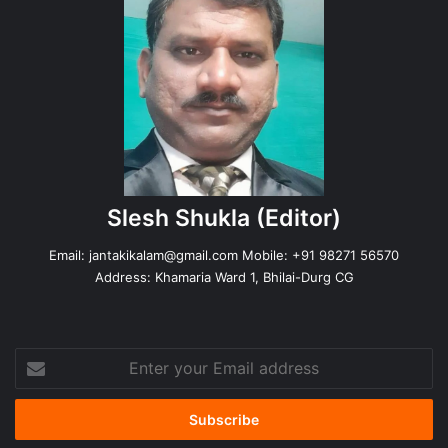
Slesh Shukla
(Editor)
Email:
jantakikalam@gmail.com
Mobile: +91 98271 56570
Address: Khamaria Ward 1, Bhilai-Durg CG
Enter
your
Email
address