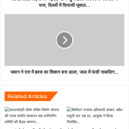
के
पास, दिल्ली में सियासी भूचाल...
पास,
दिल्ली
जवान
में
ने
सियासी
रात
भूचाल...
में
हवस
का
शिकार
बना
डाला,
जाल
जवान ने रात में हवस का शिकार बना डाला, जाल में फंसी नाबालिग...
में
फंसी
नाबालिग...
Related Articles