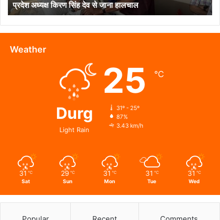
प्रदेश अध्यक्ष किरण सिंह देव से जाना हालचाल
प्रदेश
अध्यक्ष
किरण
सिंह
देव
Weather
से
25
जाना
℃
हालचाल
Durg
31º - 25º
87%
3.43 km/h
Light Rain
31
29
31
31
31
℃
℃
℃
℃
℃
Sat
Sun
Mon
Tue
Wed
Popular
Recent
Comments