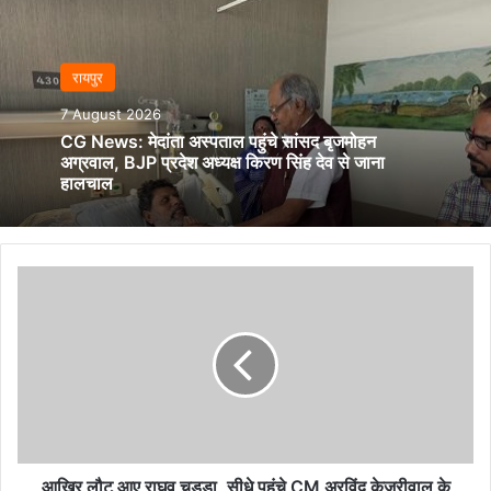
रायपुर
7 August 2026
CG News: मेदांता अस्पताल पहुंचे सांसद बृजमोहन
अग्रवाल, BJP प्रदेश अध्यक्ष किरण सिंह देव से जाना
हालचाल
आखिर
लौट
आए
राघव
चड्डा,
सीधे
पहुंचे
CM
अरविंद
केजरीवाल
आखिर लौट आए राघव चड्डा, सीधे पहुंचे CM अरविंद केजरीवाल के