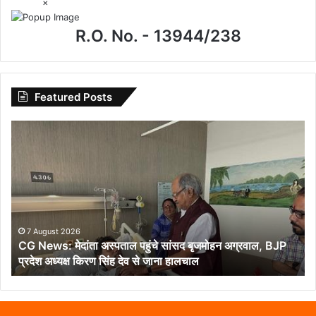
×
R.O. No. - 13944/238
Featured Posts
CG
News:
मेदांता
अस्पताल
पहुंचे
सांसद
बृजमोहन
अग्रवाल,
7 August 2026
CG News: मेदांता अस्पताल पहुंचे सांसद बृजमोहन अग्रवाल, BJP
BJP
प्रदेश अध्यक्ष किरण सिंह देव से जाना हालचाल
प्रदेश
अध्यक्ष
किरण
सिंह