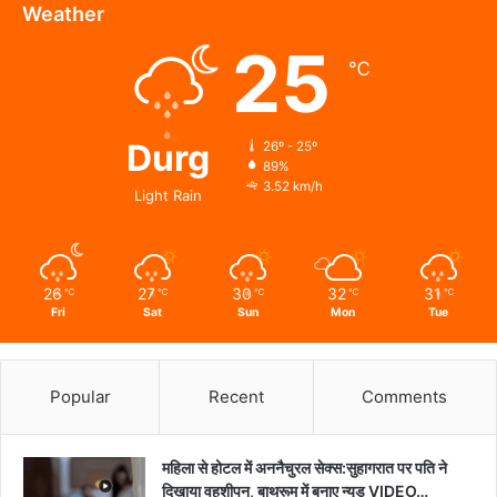
देव
Weather
से
25
जाना
℃
हालचाल
Durg
26º - 25º
89%
3.52 km/h
Light Rain
26
27
30
32
31
℃
℃
℃
℃
℃
Fri
Sat
Sun
Mon
Tue
Popular
Recent
Comments
महिला से होटल में अननैचुरल सेक्स:सुहागरात पर पति ने
दिखाया वहशीपन, बाथरूम में बनाए न्यूड VIDEO…