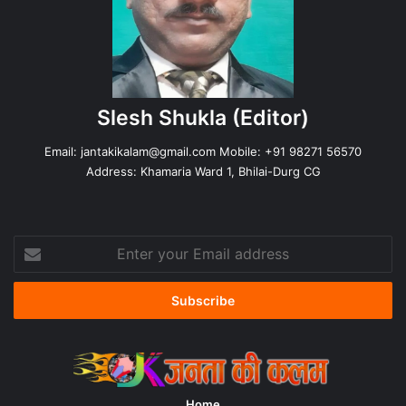
Slesh Shukla
(Editor)
Email:
jantakikalam@gmail.com
Mobile: +91 98271 56570
Address: Khamaria Ward 1, Bhilai-Durg CG
Enter
your
Email
address
Home