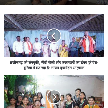
छत्तीसगढ़
की
संस्कृति,
मीठी
बोली
और
कलाकारों
का
डंका
पूरे
छत्तीसगढ़ की संस्कृति, मीठी बोली और कलाकारों का डंका पूरे देश-
देश-
दुनिया में बज रहा है: सांसद बृजमोहन अग्रवाल
दुनिया
में
सांसद
बज
बृजमोहन
रहा
अग्रवाल
है:
के
सांसद
मुख्य
बृजमोहन
आतिथ्य
अग्रवाल
में