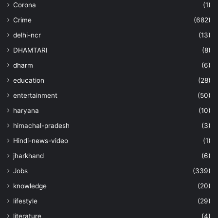
Corona
(1)
Crime
(682)
delhi-ncr
(13)
DHAMTARI
(8)
dharm
(6)
education
(28)
entertainment
(50)
haryana
(10)
himachal-pradesh
(3)
Hindi-news-video
(1)
jharkhand
(6)
Jobs
(339)
knowledge
(20)
lifestyle
(29)
literature
(4)