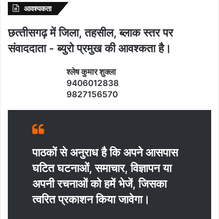
आवश्‍यकता
छत्‍तीसगढ़ में जिला, तहसील, ब्‍लाक स्‍तर पर
संवाददाता - ब्‍युरो प्रमुख की आवश्‍कता है।
श्‍लेष कुमार शुक्‍ला
9406012838
9827156570
पाठकों से अनुराध है कि अपने आसपास
घटित घटनाओं, समाचार, विज्ञापन या
अपनी रचनाओं को हमें भेजें, जिसका
त्‍वरित प्रकाशन किया जावेगा।