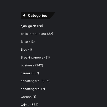
Categories
ajab-gajab
(28)
bhilai-steel-plant
(32)
Bihar
(13)
Blog
(1)
Breaking-news
(91)
business
(242)
career
(667)
chhattisgarh
(3,071)
chhattisgarhi
(7)
Corona
(1)
Crime
(682)