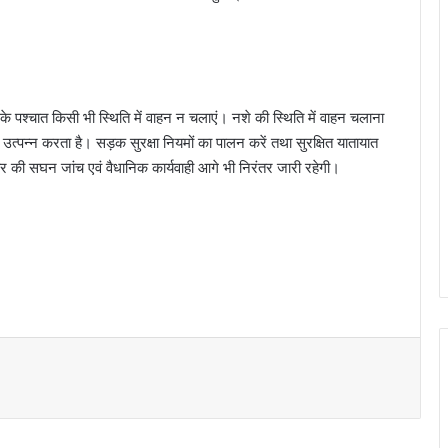
े पश्चात किसी भी स्थिति में वाहन न चलाएं। नशे की स्थिति में वाहन चलाना
त्पन्न करता है। सड़क सुरक्षा नियमों का पालन करें तथा सुरक्षित यातायात
ार की सघन जांच एवं वैधानिक कार्यवाही आगे भी निरंतर जारी रहेगी।
छावनी जोन के तकनीकी कर्मचारियों के लिए ‘‘विद्युत
सुरक्षा कार्यशाला’’ का आयोजन…
दीक्षारंभ में शिक्षा मंत्री गजेन्द्र यादव ने नवप्रवेशी
छात्राओं का तिलक लगाकर विद्यार्थियों से किये
आत्मीय संवाद
“आज का युवा नौकरी माँगने वाला नहीं, नौकरी देने
वाला बने”- विधायक ललित चंद्राकर