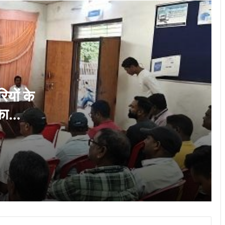
अयोध्या में राम मंदिर भूमि पूजन की स्मृति में रिसाली
के राधेश्वरी मंदिर में धार्मिक कार्यक्रम संपन्न…
लोक कलाओं के संरक्षण और कलाकारों के आर्थिक
सशक्तीकरण की दिशा में संस्कृति विभाग की अभिनव
पहल…
यों के
का
“डिजिटल न्याय वितरण प्रणाली की नई गति :
प्रधान जिला एवं सत्र न्यायालय, दुर्ग में “मीडिएशन
3.0, न्याय श्रुति एवं ICJS” पर व्यापक संयुक्त
कार्यशाला आयोजित
फसल बीमा कराने की अंतिम तिथि बढ़ी: अब किसान
भाई 14 अगस्त तक कर सकेंगे पंजीयन
मुख्यमंत्री श्री साय PARAS पोर्टल के अंतर्गत
विभिन्न योजनाओं के क्रियान्वयन की वीडियो
कॉन्फ्रेंस के माध्यम से की समीक्षा