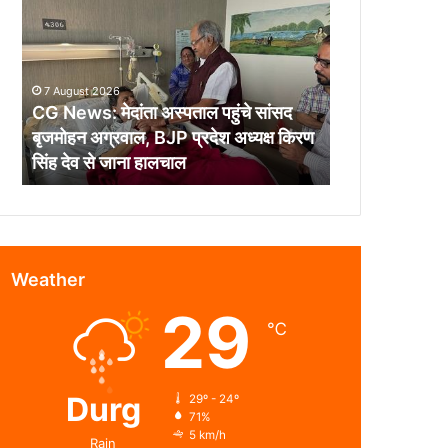
मेदांता
अस्पताल
पहुंचे
सांसद
7 August 2026
बृजमोहन
CG News: मेदांता अस्पताल पहुंचे सांसद
अग्रवाल,
बृजमोहन अग्रवाल, BJP प्रदेश अध्यक्ष किरण
BJP
सिंह देव से जाना हालचाल
प्रदेश
अध्यक्ष
किरण
सिंह
देव
से
Weather
जाना
29
हालचाल
℃
Durg
29º - 24º
71%
5 km/h
Rain