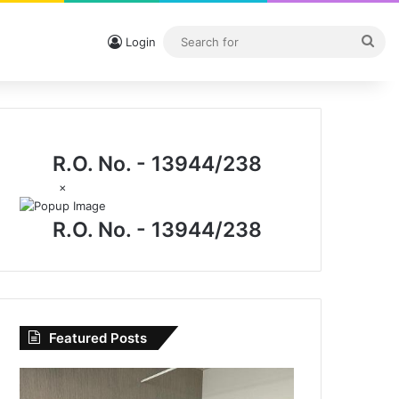
Sea
Login
for
R.O. No. - 13944/238
×
R.O. No. - 13944/238
Featured Posts
CG
News: