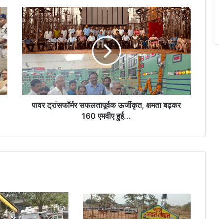
पावर
महापौर अलका बाघमार ने तीन वार्डों में करोड़ों के
ट्रांसफॉर्मर
विकास कार्यों का किया भूमिपूजन…
सफलतापूर्वक
ऊर्जीकृत,
क्षमता
बढ़कर
जिला अध्यक्ष हिमांशु सिंह ने कहा : दृढ़ इच्छाशक्ति,
160
कठोर परिश्रम और अनुशासन के बल पर कोई भी
लक्ष्य असंभव नहीं होता
एमवीए
हुई...
पावर ट्रांसफॉर्मर सफलतापूर्वक ऊर्जीकृत, क्षमता बढ़कर
160 एमवीए हुई...