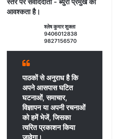
स्‍तर पर संवाददाता - ब्‍युरो प्रमुख की
आवश्‍कता है।
श्‍लेष कुमार शुक्‍ला
9406012838
9827156570
पाठकों से अनुराध है कि
अपने आसपास घटित
घटनाओं, समाचार,
विज्ञापन या अपनी रचनाओं
को हमें भेजें, जिसका
त्‍वरित प्रकाशन किया
जावेगा।