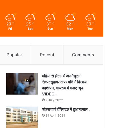
29
25
31
32
30
℃
℃
℃
℃
℃
Fri
Sat
Sun
Mon
Tue
Popular
Recent
Comments
महिला से होटल में अननैचुरल
सेक्स:सुहागरात पर पति ने दिखाया
वहशीपन, बाथरूम में बनाए न्यूड
VIDEO…
2 July 2022
शंकराचार्य हॉस्पिटल में हुआ कमाल..
21 April 2021