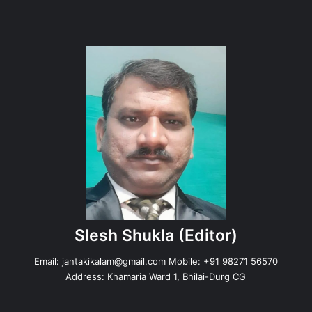
Slesh Shukla
(Editor)
Email:
jantakikalam@gmail.com
Mobile: +91 98271 56570
Address: Khamaria Ward 1, Bhilai-Durg CG