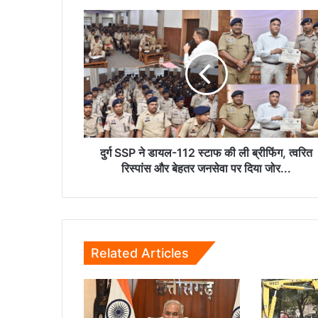
दुर्ग
SSP
ने
डायल-112
स्टाफ
की
ली
ब्रीफिंग,
त्वरित
रिस्पांस
दुर्ग SSP ने डायल-112 स्टाफ की ली ब्रीफिंग, त्वरित
और
रिस्पांस और बेहतर जनसेवा पर दिया जोर...
बेहतर
जनसेवा
पर
दिया
जोर...
Related Articles