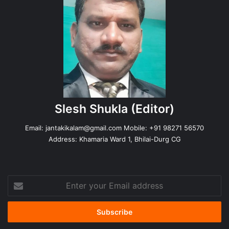
Slesh Shukla
(Editor)
Email:
jantakikalam@gmail.com
Mobile: +91 98271 56570
Address: Khamaria Ward 1, Bhilai-Durg CG
Enter
your
Email
address