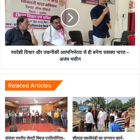
पर
और
लगा
तकनीकी
भारी
आत्मनिर्भरता
जुर्माना...
से
ही
बनेगा
सशक्त
भारत
स्वदेशी विचार और तकनीकी आत्मनिर्भरता से ही बनेगा सशक्त भारत –
–
अजय भसीन
अजय
भसीन
Related Articles
संयंत्र स्तरीय सेफ्टी क्विज़ प्रतियोगिता–
शीतला सब्जीमंडी का उन्नयन कार्य-