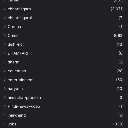
career
(667)
chhattisgarh
(3,071)
chhattisgarhi
(7)
Corona
(1)
Crime
(682)
delhi-ncr
(13)
DHAMTARI
(8)
dharm
(6)
education
(28)
entertainment
(50)
haryana
(10)
himachal-pradesh
(3)
Hindi-news-video
(1)
jharkhand
(6)
Jobs
(339)