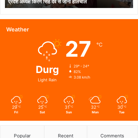
प्रदेश अध्यक्ष किरण सिंह देव से जाना हालचाल
प्रदेश
अध्यक्ष
किरण
सिंह
देव
Weather
से
27
जाना
℃
हालचाल
Durg
29º - 24º
82%
3.08 km/h
Light Rain
29
25
31
32
30
℃
℃
℃
℃
℃
Fri
Sat
Sun
Mon
Tue
Popular
Recent
Comments