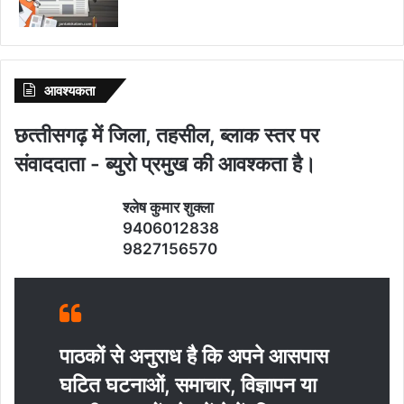
आवश्‍यकता
छत्‍तीसगढ़ में जिला, तहसील, ब्‍लाक स्‍तर पर
संवाददाता - ब्‍युरो प्रमुख की आवश्‍कता है।
श्‍लेष कुमार शुक्‍ला
9406012838
9827156570
पाठकों से अनुराध है कि अपने आसपास
घटित घटनाओं, समाचार, विज्ञापन या