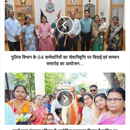
पुलिस
विभाग
के
04
कर्मचारियों
का
सेवानिवृत्ति
पर
विदाई
एवं
पुलिस विभाग के 04 कर्मचारियों का सेवानिवृत्ति पर विदाई एवं सम्मान
सम्मान
समारोह का आयोजन...
समारोह
का
उतई
आयोजन...
नगर
पंचायत
परिसर
में
आयोजित
सुशासन
तिहार
में
शामिल