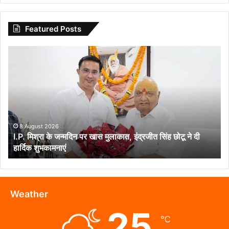
Featured Posts
I.P.
मिश्रा
के
जन्मदिन
पर
खास
मुलाकात,
इंद्रजीत
8 August 2026
I.P. मिश्रा के जन्मदिन पर खास मुलाकात, इंद्रजीत सिंह छोटू ने दी
सिंह
हार्दिक शुभकामनाएं
छोटू
ने
दी
हार्दिक
शुभकामनाएं
Weather
25
℃