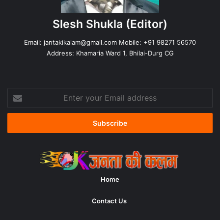
Slesh Shukla
(Editor)
Email:
jantakikalam@gmail.com
Mobile: +91 98271 56570
Address: Khamaria Ward 1, Bhilai-Durg CG
Enter
your
Email
address
Home
Contact Us