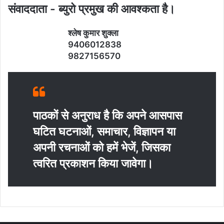
संवाददाता - ब्‍युरो प्रमुख की आवश्‍कता है।
श्‍लेष कुमार शुक्‍ला
9406012838
9827156570
पाठकों से अनुराध है कि अपने आसपास
घटित घटनाओं, समाचार, विज्ञापन या
अपनी रचनाओं को हमें भेजें, जिसका
त्‍वरित प्रकाशन किया जावेगा।