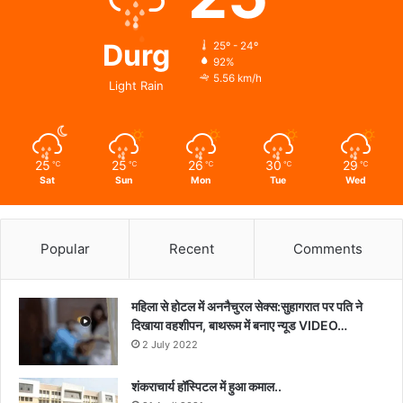
Durg
25º - 24º
92%
5.56 km/h
Light Rain
25
25
26
30
29
℃
℃
℃
℃
℃
Sat
Sun
Mon
Tue
Wed
Popular
Recent
Comments
महिला से होटल में अननैचुरल सेक्स:सुहागरात पर पति ने
दिखाया वहशीपन, बाथरूम में बनाए न्यूड VIDEO…
2 July 2022
शंकराचार्य हॉस्पिटल में हुआ कमाल..