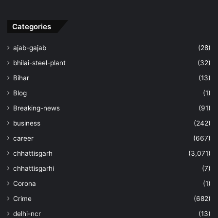
Categories
ajab-gajab
(28)
bhilai-steel-plant
(32)
Bihar
(13)
Blog
(1)
Breaking-news
(91)
business
(242)
career
(667)
chhattisgarh
(3,071)
chhattisgarhi
(7)
Corona
(1)
Crime
(682)
delhi-ncr
(13)