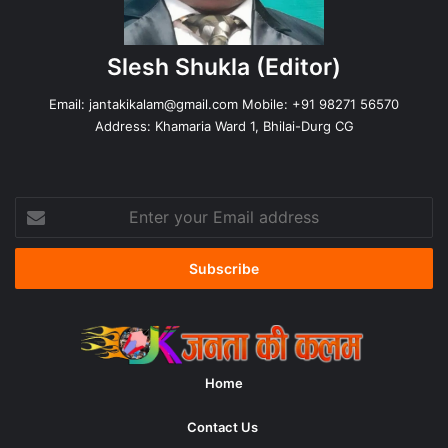
Slesh Shukla
(Editor)
Email:
jantakikalam@gmail.com
Mobile: +91 98271 56570
Address: Khamaria Ward 1, Bhilai-Durg CG
Enter
your
Email
address
Home
Contact Us