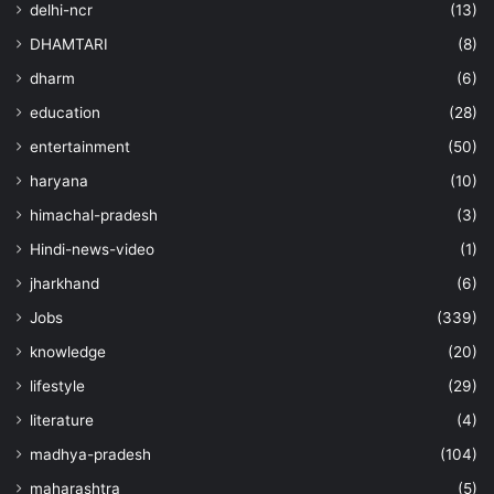
delhi-ncr
(13)
DHAMTARI
(8)
dharm
(6)
education
(28)
entertainment
(50)
haryana
(10)
himachal-pradesh
(3)
Hindi-news-video
(1)
jharkhand
(6)
Jobs
(339)
knowledge
(20)
lifestyle
(29)
literature
(4)
madhya-pradesh
(104)
maharashtra
(5)