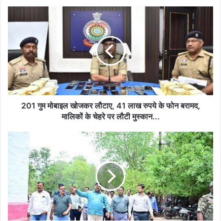
201
गुम
मोबाइल
खोजकर
लौटाए,
41
लाख
रुपये
के
फोन
201 गुम मोबाइल खोजकर लौटाए, 41 लाख रुपये के फोन बरामद,
बरामद,
मालिकों के चेहरे पर लौटी मुस्कान...
मालिकों
के
मुख्यमंत्री
चेहरे
की
पर
घोषणा
लौटी
को
मुस्कान...
अमल
में
लाने
मंत्री
गजेन्द्र