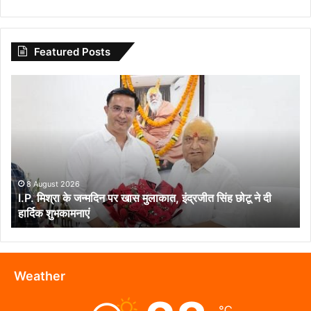
Featured Posts
I.P.
मिश्रा
के
जन्मदिन
पर
खास
मुलाकात,
इंद्रजीत
8 August 2026
I.P. मिश्रा के जन्मदिन पर खास मुलाकात, इंद्रजीत सिंह छोटू ने दी
सिंह
हार्दिक शुभकामनाएं
छोटू
ने
दी
हार्दिक
शुभकामनाएं
Weather
℃