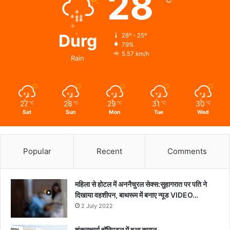
28
Durg
28º - 25º
79%
5.57 km/h
Rain
27
28
29
31
30
℃
℃
℃
℃
℃
Sat
Sun
Mon
Tue
Wed
Popular
Recent
Comments
महिला से होटल में अननैचुरल सेक्स:सुहागरात पर पति ने
दिखाया वहशीपन, बाथरूम में बनाए न्यूड VIDEO…
2 July 2022
शंकराचार्य हॉस्पिटल में हुआ कमाल..