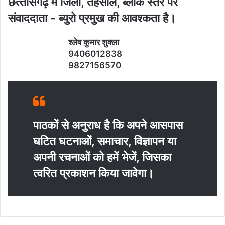
छत्‍तीसगढ़ में जिला, तहसील, ब्‍लाक स्‍तर पर
संवाददाता - ब्‍युरो प्रमुख की आवश्‍कता है।
श्‍लेष कुमार शुक्‍ला
9406012838
9827156570
पाठकों से अनुराध है कि अपने आसपास
घटित घटनाओं, समाचार, विज्ञापन या
अपनी रचनाओं को हमें भेजें, जिसका
त्‍वरित प्रकाशन किया जावेगा।