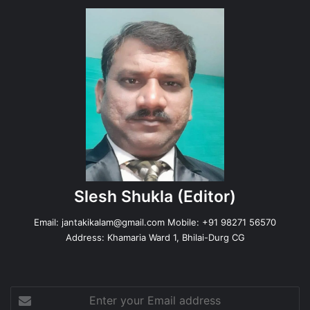
Slesh Shukla
(Editor)
Email:
jantakikalam@gmail.com
Mobile: +91 98271 56570
Address: Khamaria Ward 1, Bhilai-Durg CG
Enter
your