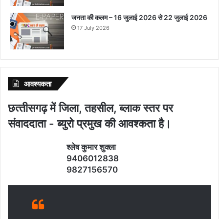
जनता की कलम – 16 जुलाई 2026 से 22 जुलाई 2026
17 July 2026
आवश्‍यकता
छत्‍तीसगढ़ में जिला, तहसील, ब्‍लाक स्‍तर पर
संवाददाता - ब्‍युरो प्रमुख की आवश्‍कता है।
श्‍लेष कुमार शुक्‍ला
9406012838
9827156570