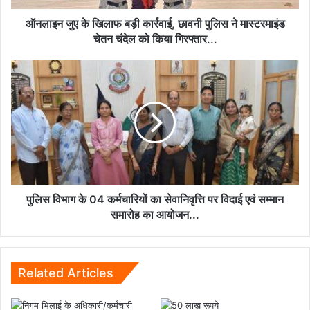
ने
मास्टरमाइंड
ऑनलाइन जुए के खिलाफ बड़ी कार्रवाई, छावनी पुलिस ने मास्टरमाइंड
चेतन
चेतन चंदेल को किया गिरफ्तार...
चंदेल
को
पुलिस
किया
विभाग
गिरफ्तार...
के
04
कर्मचारियों
का
सेवानिवृत्ति
पर
विदाई
एवं
पुलिस विभाग के 04 कर्मचारियों का सेवानिवृत्ति पर विदाई एवं सम्मान
सम्मान
समारोह का आयोजन...
समारोह
का
आयोजन...
Related Articles