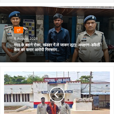
दुर्ग
8 August 2026
मदद के बहाने रोका, खंडहर में ले जाकर लूटा: अपहरण-डकैती
केस का फरार आरोपी गिरफ्तार..
ऑनलाइन
जुए
के
खिलाफ
बड़ी
कार्रवाई,
छावनी
पुलिस