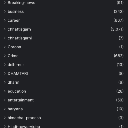
Breaking-news
(91)
business
(242)
career
(667)
chhattisgarh
(3,071)
chhattisgarhi
(7)
Corona
(1)
Crime
(682)
delhi-ncr
(13)
DHAMTARI
(8)
dharm
(6)
education
(28)
entertainment
(50)
haryana
(10)
himachal-pradesh
(3)
Hindi-news-video
(1)