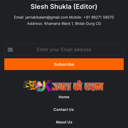
Slesh Shukla
(Editor)
Email:
jantakikalam@gmail.com
Mobile: +91 98271 56570
Address: Khamaria Ward 1, Bhilai-Durg CG
Enter
your
Email
address
Home
Contact Us
About Us