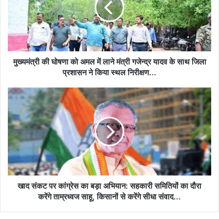
अमल
में
लाने
मंत्री
गजेन्द्र
यादव
मुख्यमंत्री की घोषणा को अमल में लाने मंत्री गजेन्द्र यादव के साथ जिला
के
प्रशासन ने किया स्थल निरीक्षण...
साथ
जिला
खाद
प्रशासन
संकट
ने
पर
किया
कांग्रेस
स्थल
का
निरीक्षण...
बड़ा
अभियान:
सहकारी
समितियों
का
खाद संकट पर कांग्रेस का बड़ा अभियान: सहकारी समितियों का दौरा
दौरा
करेंगे ताम्रध्वज साहू, किसानों से करेंगे सीधा संवाद...
करेंगे
ताम्रध्वज