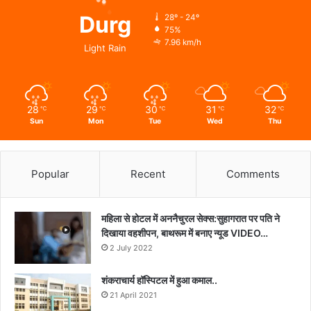
Durg
28º - 24º
75%
7.96 km/h
Light Rain
28
29
30
31
32
℃
℃
℃
℃
℃
Sun
Mon
Tue
Wed
Thu
Popular
Recent
Comments
महिला से होटल में अननैचुरल सेक्स:सुहागरात पर पति ने
दिखाया वहशीपन, बाथरूम में बनाए न्यूड VIDEO…
2 July 2022
शंकराचार्य हॉस्पिटल में हुआ कमाल..
21 April 2021