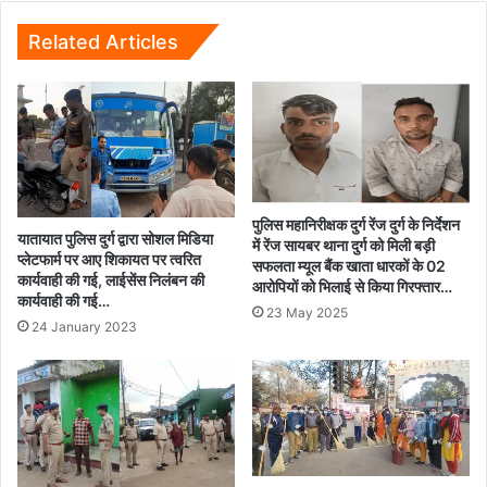
साहू,
किसानों
Related Articles
से
करेंगे
सीधा
संवाद...
पुलिस महानिरीक्षक दुर्ग रेंज दुर्ग के निर्देशन
यातायात पुलिस दुर्ग द्वारा सोशल मिडिया
में रेंज सायबर थाना दुर्ग को मिली बड़ी
प्लेटफार्म पर आए शिकायत पर त्वरित
सफलता म्यूल बैंक खाता धारकों के 02
कार्यवाही की गई, लाईसेंस निलंबन की
आरोपियों को भिलाई से किया गिरफ्तार…
कार्यवाही की गई…
23 May 2025
24 January 2023