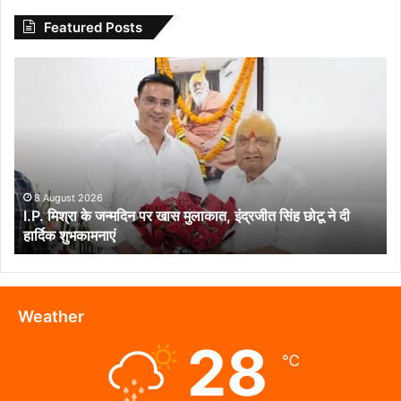
Featured Posts
I.P.
मिश्रा
के
जन्मदिन
पर
खास
मुलाकात,
इंद्रजीत
8 August 2026
I.P. मिश्रा के जन्मदिन पर खास मुलाकात, इंद्रजीत सिंह छोटू ने दी
सिंह
हार्दिक शुभकामनाएं
छोटू
ने
दी
हार्दिक
शुभकामनाएं
Weather
28
℃