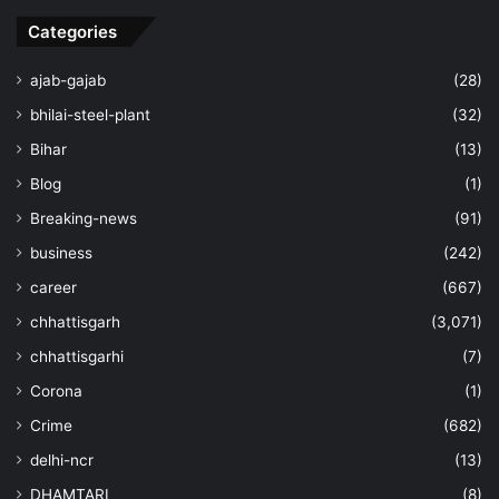
Categories
ajab-gajab
(28)
bhilai-steel-plant
(32)
Bihar
(13)
Blog
(1)
Breaking-news
(91)
business
(242)
career
(667)
chhattisgarh
(3,071)
chhattisgarhi
(7)
Corona
(1)
Crime
(682)
delhi-ncr
(13)
DHAMTARI
(8)