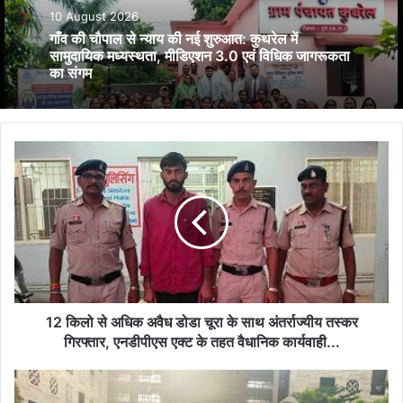
10 August 2026
गाँव की चौपाल से न्याय की नई शुरुआत: कुथरेल में
सामुदायिक मध्यस्थता, मीडिएशन 3.0 एवं विधिक जागरूकता
का संगम
12
किलो
से
अधिक
अवैध
डोडा
चूरा
के
साथ
अंतर्राज्यीय
12 किलो से अधिक अवैध डोडा चूरा के साथ अंतर्राज्यीय तस्कर
तस्कर
गिरफ्तार, एनडीपीएस एक्ट के तहत वैधानिक कार्यवाही...
गिरफ्तार,
एनडीपीएस
ट्रक-
एक्ट
ट्रेलर