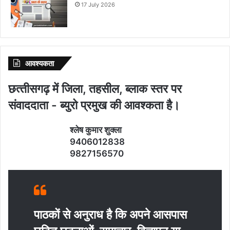
17 July 2026
आवश्‍यकता
छत्‍तीसगढ़ में जिला, तहसील, ब्‍लाक स्‍तर पर
संवाददाता - ब्‍युरो प्रमुख की आवश्‍कता है।
श्‍लेष कुमार शुक्‍ला
9406012838
9827156570
पाठकों से अनुराध है कि अपने आसपास