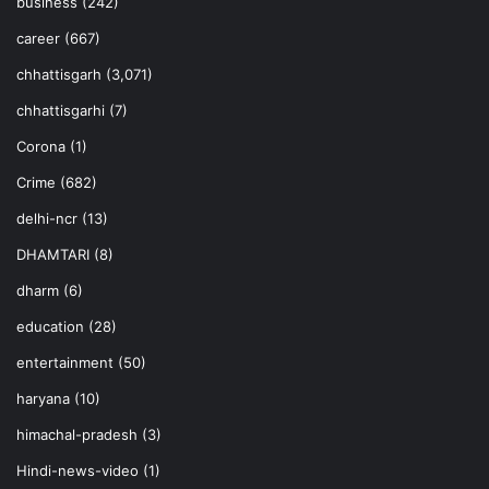
business
(242)
career
(667)
chhattisgarh
(3,071)
chhattisgarhi
(7)
Corona
(1)
Crime
(682)
delhi-ncr
(13)
DHAMTARI
(8)
dharm
(6)
education
(28)
entertainment
(50)
haryana
(10)
himachal-pradesh
(3)
Hindi-news-video
(1)