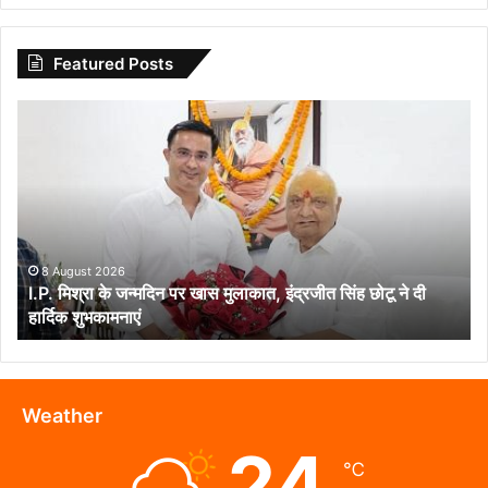
Featured Posts
I.P.
मिश्रा
के
जन्मदिन
पर
खास
मुलाकात,
इंद्रजीत
8 August 2026
I.P. मिश्रा के जन्मदिन पर खास मुलाकात, इंद्रजीत सिंह छोटू ने दी
सिंह
हार्दिक शुभकामनाएं
छोटू
ने
दी
हार्दिक
शुभकामनाएं
Weather
24
℃