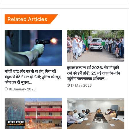
की
मौत,
कई
Related Articles
अब
भी
जमीन
के
नीचे
फंसे...
कृषक कल्याण वर्ष 2026: रीवा में कृषि
मां की डांट और मार से था तंग, पिता की
रथों को हरी झंडी, 25 मई तक गांव-गांव
बंदूक से बेटे ने मार दी गोली; पुलिस को खुद
पहुंचेगा जागरूकता अभियान…
फोन कर दी सूचना…
17 May 2026
18 January 2023