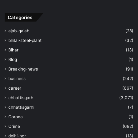
Categories
ajab-gajab
(28)
bhilai-steel-plant
(32)
Bihar
(13)
Blog
(1)
Breaking-news
(91)
business
(242)
career
(667)
chhattisgarh
(3,071)
chhattisgarhi
(7)
Corona
(1)
Crime
(682)
delhi-ncr
(13)