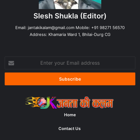
Slesh Shukla
(Editor)
Email:
jantakikalam@gmail.com
Mobile: +91 98271 56570
Address: Khamaria Ward 1, Bhilai-Durg CG
Enter
your
Email
address
Home
Contact Us