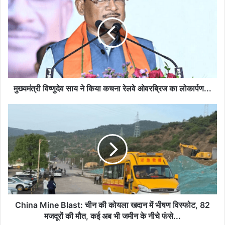
विष्णुदेव
साय
ने
किया
कचना
रेलवे
ओवरब्रिज
का
लोकार्पण...
मुख्यमंत्री विष्णुदेव साय ने किया कचना रेलवे ओवरब्रिज का लोकार्पण...
China
Mine
Blast:
चीन
की
कोयला
खदान
में
भीषण
विस्फोट,
China Mine Blast: चीन की कोयला खदान में भीषण विस्फोट, 82
82
मजदूरों की मौत, कई अब भी जमीन के नीचे फंसे...
मजदूरों