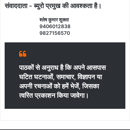
संवाददाता - ब्‍युरो प्रमुख की आवश्‍कता है।
श्‍लेष कुमार शुक्‍ला
9406012838
9827156570
पाठकों से अनुराध है कि अपने आसपास
घटित घटनाओं, समाचार, विज्ञापन या
अपनी रचनाओं को हमें भेजें, जिसका
त्‍वरित प्रकाशन किया जावेगा।