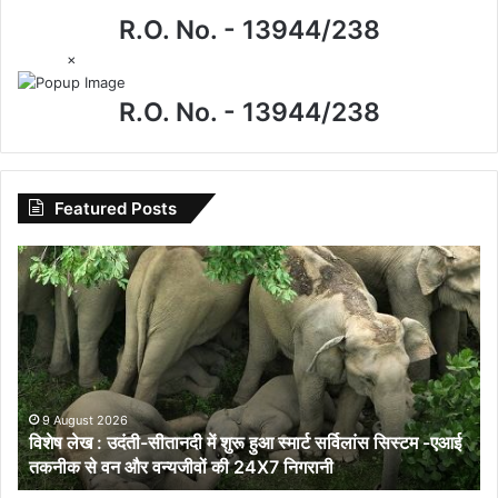
R.O. No. - 13944/238
×
R.O. No. - 13944/238
Featured Posts
विशेष
लेख
:
उदंती-
सीतानदी
में
शुरू
हुआ
9 August 2026
विशेष लेख : उदंती-सीतानदी में शुरू हुआ स्मार्ट सर्विलांस सिस्टम -एआई
स्मार्ट
तकनीक से वन और वन्यजीवों की 24X7 निगरानी
सर्विलांस
सिस्टम