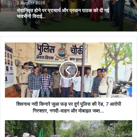
2 August 2026
सेवानिवृत होने पर प्राचार्य और प्रधान पाठक को दी गई
भावभीनी विदाई…
शिवनाथ
नदी
किनारे
जुआ
फड़
पर
दुर्ग
पुलिस
की
रेड,
शिवनाथ नदी किनारे जुआ फड़ पर दुर्ग पुलिस की रेड, 7 आरोपी
7
गिरफ्तार, नगदी-वाहन और मोबाइल जब्त...
आरोपी
गिरफ्तार,
कृषक
नगदी-
कल्याण
वाहन
वर्ष