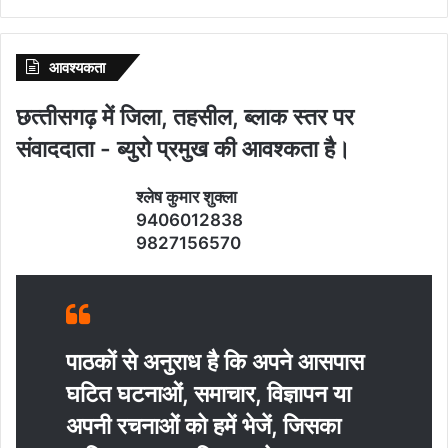
आवश्‍यकता
छत्‍तीसगढ़ में जिला, तहसील, ब्‍लाक स्‍तर पर
संवाददाता - ब्‍युरो प्रमुख की आवश्‍कता है।
श्‍लेष कुमार शुक्‍ला
9406012838
9827156570
पाठकों से अनुराध है कि अपने आसपास
घटित घटनाओं, समाचार, विज्ञापन या
अपनी रचनाओं को हमें भेजें, जिसका