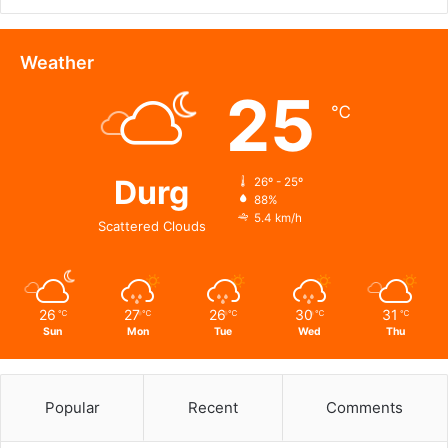
-एआई
तकनीक
से
Weather
वन
25
और
℃
वन्यजीवों
की
24X7
निगरानी
Durg
26º - 25º
88%
5.4 km/h
Scattered Clouds
26
27
26
30
31
℃
℃
℃
℃
℃
Sun
Mon
Tue
Wed
Thu
Popular
Recent
Comments