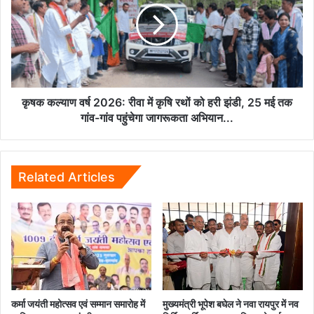
और
2026:
मोबाइल
रीवा
जब्त...
में
कृषि
रथों
को
हरी
कृषक कल्याण वर्ष 2026: रीवा में कृषि रथों को हरी झंडी, 25 मई तक
झंडी,
गांव-गांव पहुंचेगा जागरूकता अभियान...
25
मई
तक
गांव-
Related Articles
गांव
पहुंचेगा
जागरूकता
अभियान...
कर्मा जयंती महोत्सव एवं सम्मान समारोह में
मुख्यमंत्री भूपेश बघेल ने नवा रायपुर में नव