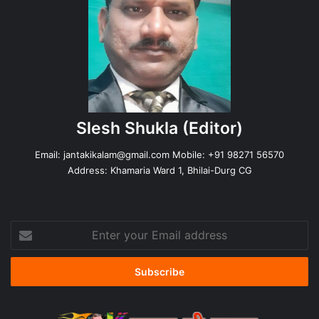
Slesh Shukla
(Editor)
Email:
jantakikalam@gmail.com
Mobile: +91 98271 56570
Address: Khamaria Ward 1, Bhilai-Durg CG
Enter
your
Email
address