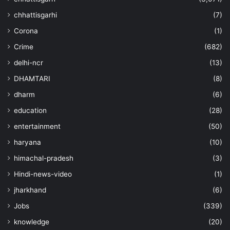
chhattisgarhi
(7)
Corona
(1)
Crime
(682)
delhi-ncr
(13)
DHAMTARI
(8)
dharm
(6)
education
(28)
entertainment
(50)
haryana
(10)
himachal-pradesh
(3)
Hindi-news-video
(1)
jharkhand
(6)
Jobs
(339)
knowledge
(20)