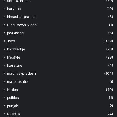
entertainment
(50)
haryana
(10)
himachal-pradesh
(3)
Hindi-news-video
(1)
jharkhand
(6)
Jobs
(339)
knowledge
(20)
lifestyle
(29)
literature
(4)
madhya-pradesh
(104)
maharashtra
(5)
Nation
(40)
politics
(11)
punjab
(2)
RAIPUR
(74)