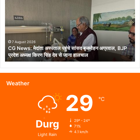
News:
मेदांता
अस्पताल
पहुंचे
सांसद
बृजमोहन
अग्रवाल,
7 August 2026
CG News: मेदांता अस्पताल पहुंचे सांसद बृजमोहन अग्रवाल, BJP
BJP
प्रदेश अध्यक्ष किरण सिंह देव से जाना हालचाल
प्रदेश
अध्यक्ष
किरण
सिंह
देव
Weather
से
29
जाना
℃
हालचाल
Durg
29º - 24º
71%
4.1 km/h
Light Rain