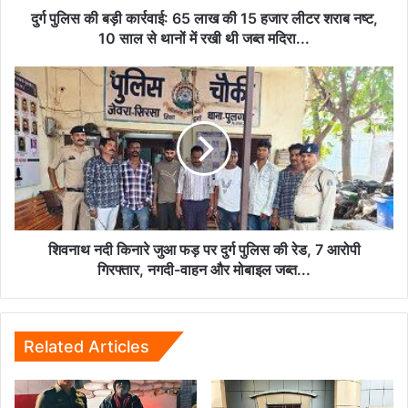
हजार
दुर्ग पुलिस की बड़ी कार्रवाई: 65 लाख की 15 हजार लीटर शराब नष्ट,
लीटर
10 साल से थानों में रखी थी जब्त मदिरा...
शराब
नष्ट,
शिवनाथ
10
नदी
साल
किनारे
से
जुआ
थानों
फड़
में
पर
रखी
दुर्ग
थी
पुलिस
जब्त
की
मदिरा...
रेड,
शिवनाथ नदी किनारे जुआ फड़ पर दुर्ग पुलिस की रेड, 7 आरोपी
7
गिरफ्तार, नगदी-वाहन और मोबाइल जब्त...
आरोपी
गिरफ्तार,
नगदी-
वाहन
Related Articles
और
मोबाइल
जब्त...