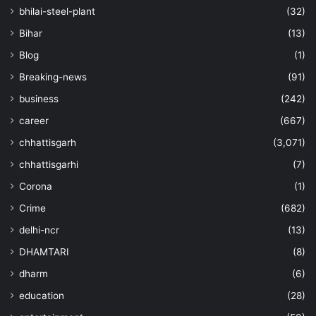
bhilai-steel-plant
(32)
Bihar
(13)
Blog
(1)
Breaking-news
(91)
business
(242)
career
(667)
chhattisgarh
(3,071)
chhattisgarhi
(7)
Corona
(1)
Crime
(682)
delhi-ncr
(13)
DHAMTARI
(8)
dharm
(6)
education
(28)