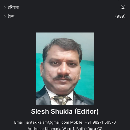
हरियाणा
(2)
हेल्‍थ
(989)
Slesh Shukla
(Editor)
Email:
jantakikalam@gmail.com
Mobile: +91 98271 56570
Address: Khamaria Ward 1, Bhilai-Durg CG