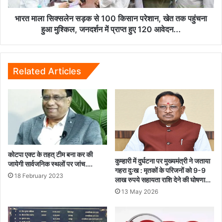
खेत
तक
भारत माला सिक्सलेन सड़क से 100 किसान परेशान, खेत तक पहुंचना
पहुंचना
हुआ मुश्किल, जनदर्शन में प्राप्त हुए 120 आवेदन...
हुआ
मुश्किल,
जनदर्शन
में
Related Articles
प्राप्त
हुए
120
आवेदन...
कोटपा एक्ट के तहत् टीम बना कर की
कुम्हारी में दुर्घटना पर मुख्यमंत्री ने जताया
जायेगी सार्वजनिक स्थलों पर जांच….
गहरा दुःख : मृतकों के परिजनों को 9-9
18 February 2023
लाख रुपये सहायता राशि देने की घोषणा…
13 May 2026