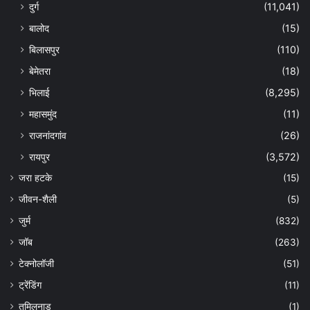
दुर्ग
(11,041)
बालोद
(15)
बिलासपुर
(110)
बेमेतरा
(18)
भिलाई
(8,295)
महासमुंद
(11)
राजनांदगांव
(26)
रायपुर
(3,572)
जरा हटके
(15)
जीवन-शैली
(5)
जुर्म
(832)
जॉब
(263)
टेक्नोलॉजी
(51)
ट्रेंडिंग
(11)
तमिलनाडु
(1)