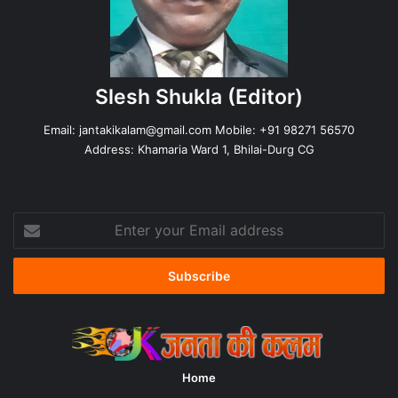
Slesh Shukla
(Editor)
Email:
jantakikalam@gmail.com
Mobile: +91 98271 56570
Address: Khamaria Ward 1, Bhilai-Durg CG
Enter
your
Email
address
Home