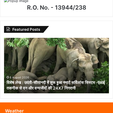
R.O. No. - 13944/238
Featured Posts
विशेष
लेख
:
उदंती-
सीतानदी
में
शुरू
हुआ
9 August 2026
विशेष लेख : उदंती-सीतानदी में शुरू हुआ स्मार्ट सर्विलांस सिस्टम -एआई
स्मार्ट
तकनीक से वन और वन्यजीवों की 24X7 निगरानी
सर्विलांस
सिस्टम
-एआई
तकनीक
से
Weather