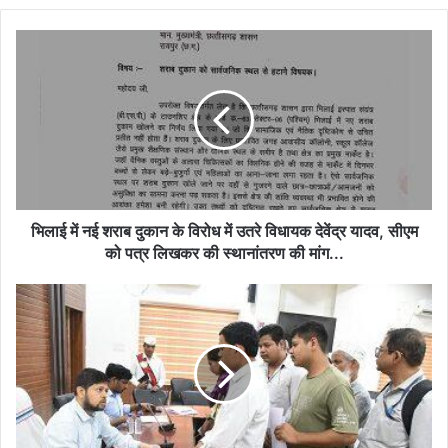
भिलाई
में
नई
शराब
दुकान
के
विरोध
में
उतरे
विधायक
भिलाई में नई शराब दुकान के विरोध में उतरे विधायक देवेंद्र यादव, सीएम
देवेंद्र
को पत्र लिखकर की स्थानांतरण की मांग...
यादव,
सीएम
भारत
को
माला
पत्र
सिक्सलेन
लिखकर
सड़क
की
से
स्थानांतरण
100
की
किसान
मांग...
परेशान,