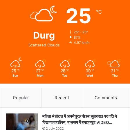
वन
25
और
℃
वन्यजीवों
की
24X7
निगरानी
Durg
25º - 25º
87%
4.97 km/h
Scattered Clouds
25
27
26
30
31
℃
℃
℃
℃
℃
Sun
Mon
Tue
Wed
Thu
Popular
Recent
Comments
महिला से होटल में अननैचुरल सेक्स:सुहागरात पर पति ने
दिखाया वहशीपन, बाथरूम में बनाए न्यूड VIDEO…
2 July 2022