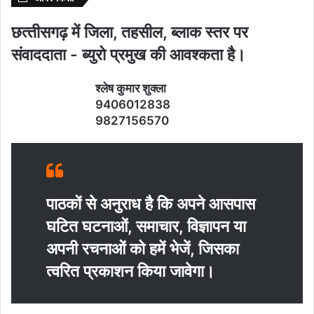
छत्‍तीसगढ़ में जिला, तहसील, ब्‍लाक स्‍तर पर
संवाददाता - ब्‍युरो प्रमुख की आवश्‍कता है।
श्‍लेष कुमार शुक्‍ला
9406012838
9827156570
पाठकों से अनुराध है कि अपने आसपास
घटित घटनाओं, समाचार, विज्ञापन या
अपनी रचनाओं को हमें भेजें, जिसका
त्‍वरित प्रकाशन किया जावेगा।