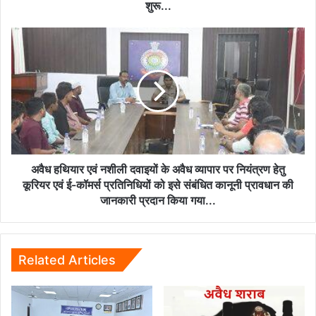
शुरू...
शुरू...
अवैध
हथियार
एवं
नशीली
दवाइयों
के
अवैध
व्यापार
पर
नियंत्रण
अवैध हथियार एवं नशीली दवाइयों के अवैध व्यापार पर नियंत्रण हेतु
हेतु
कूरियर एवं ई-कॉमर्स प्रतिनिधियों को इसे संबंधित कानूनी प्रावधान की
कूरियर
जानकारी प्रदान किया गया...
एवं
ई-
कॉमर्स
प्रतिनिधियों
Related Articles
को
इसे
संबंधित
कानूनी