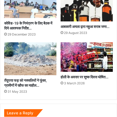
प्रावधान
की
जानकारी
प्रदान
कोविड-19 के नियंत्रण के लिए बैठक में
आबकारी अमला द्वारा महुआ शराब जप्त…
किया
दिये आवश्यक निर्देश…
गया...
29 August 2023
29 December 2023
होली के अवसर पर शुष्क दिवस घोषित…
तेंदूपत्ता फड़ को नक्सलियों ने फूंका,
3 March 2026
ग्रामीणों में खौफ का माहौल…
31 May 2023
Leave a Reply