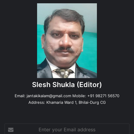
Slesh Shukla
(Editor)
Email:
jantakikalam@gmail.com
Mobile: +91 98271 56570
Address: Khamaria Ward 1, Bhilai-Durg CG
Enter
your