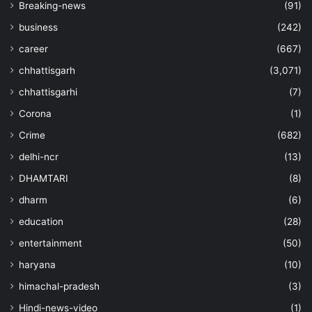
Breaking-news
(91)
business
(242)
career
(667)
chhattisgarh
(3,071)
chhattisgarhi
(7)
Corona
(1)
Crime
(682)
delhi-ncr
(13)
DHAMTARI
(8)
dharm
(6)
education
(28)
entertainment
(50)
haryana
(10)
himachal-pradesh
(3)
Hindi-news-video
(1)