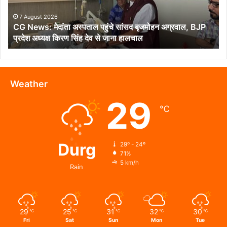
बृजमोहन
अग्रवाल,
7 August 2026
CG News: मेदांता अस्पताल पहुंचे सांसद बृजमोहन अग्रवाल, BJP
BJP
प्रदेश अध्यक्ष किरण सिंह देव से जाना हालचाल
प्रदेश
अध्यक्ष
किरण
सिंह
देव
Weather
से
29
जाना
℃
हालचाल
Durg
29º - 24º
71%
5 km/h
Rain
29
25
31
32
30
℃
℃
℃
℃
℃
Fri
Sat
Sun
Mon
Tue