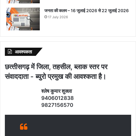
जनता की कलम – 16 जुलाई 2026 से 22 जुलाई 2026
17 July 2026
आवश्‍यकता
छत्‍तीसगढ़ में जिला, तहसील, ब्‍लाक स्‍तर पर
संवाददाता - ब्‍युरो प्रमुख की आवश्‍कता है।
श्‍लेष कुमार शुक्‍ला
9406012838
9827156570