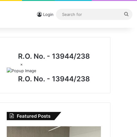
Sea
Login
for
R.O. No. - 13944/238
×
R.O. No. - 13944/238
Featured Posts
CG
News: