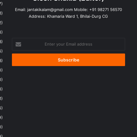
7)
Email:
jantakikalam@gmail.com
Mobile: +91 98271 56570
1)
Address: Khamaria Ward 1, Bhilai-Durg CG
2)
3)
Enter
8)
your
6)
Email
address
8)
0)
0)
3)
1)
6)
9)
0)
9)