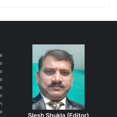
8)
2)
3)
1)
1)
2)
7)
1)
Slesh Shukla
(Editor)