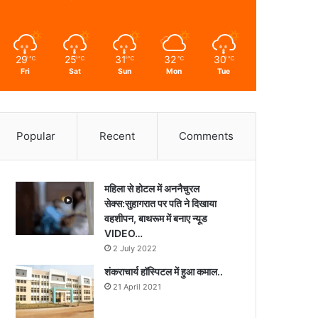
29
25
31
32
30
℃
℃
℃
℃
℃
Fri
Sat
Sun
Mon
Tue
Popular
Recent
Comments
महिला से होटल में अननैचुरल
सेक्स:सुहागरात पर पति ने दिखाया
वहशीपन, बाथरूम में बनाए न्यूड
VIDEO…
2 July 2022
शंकराचार्य हॉस्पिटल में हुआ कमाल..
21 April 2021