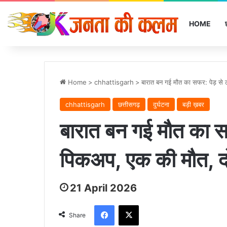
HOME
Home
>
chhattisgarh
>
बारात बन गई मौत का सफर: पेड़ से
chhattisgarh
छत्तीसगढ़
दुर्घटना
बड़ी ख़बर
बारात बन गई मौत का स
पिकअप, एक की मौत, दो
21 April 2026
Facebook
X
Share