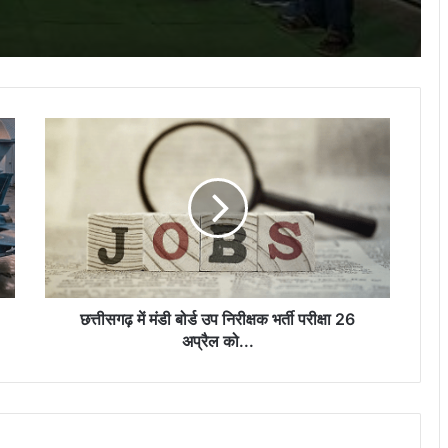
ऑपरेशन विश्वास का बड़ा असर: दुर्ग पुलिस का
जिलेभर में एक्शन, अड्डेबाजी और शराबखोरी पर
चला डंडा, 114 लोगों पर कार्रवाई…
छत्तीसगढ़
ऑपरेशन विश्वास का बड़ा एक्शन: दुर्ग पुलिस ने 4
में
दिन में 14 शराब तस्करों को दबोचा, 392 पौवा
मंडी
शराब और 3 बाइक जब्त…
बोर्ड
उप
निरीक्षक
डॉ. तीजन बाई श्रद्धांजलि समारोह को लेकर दुर्ग
भर्ती
पुलिस ने जारी किया डायवर्जन प्लान, इन वैकल्पिक
मार्गों से पहुंचे गनियारी…
परीक्षा
26
अप्रैल
छत्तीसगढ़ में मंडी बोर्ड उप निरीक्षक भर्ती परीक्षा 26
को...
अप्रैल को...