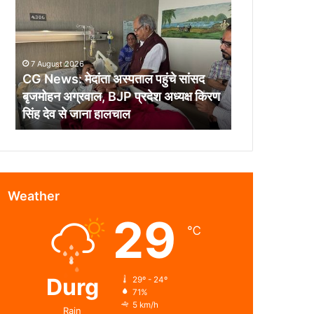
मेदांता
अस्पताल
पहुंचे
सांसद
7 August 2026
बृजमोहन
CG News: मेदांता अस्पताल पहुंचे सांसद
अग्रवाल,
बृजमोहन अग्रवाल, BJP प्रदेश अध्यक्ष किरण
BJP
सिंह देव से जाना हालचाल
प्रदेश
अध्यक्ष
किरण
सिंह
देव
से
Weather
जाना
29
हालचाल
℃
Durg
29º - 24º
71%
5 km/h
Rain