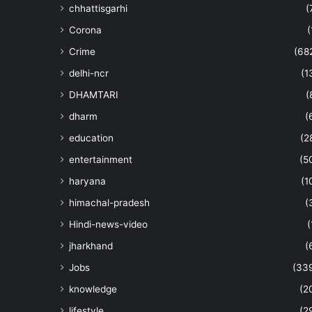
chhattisgarhi
(
Corona
(
Crime
(68
delhi-ncr
(1
DHAMTARI
(
dharm
(
education
(2
entertainment
(5
haryana
(1
himachal-pradesh
(
Hindi-news-video
(
jharkhand
(
Jobs
(33
knowledge
(2
lifestyle
(2