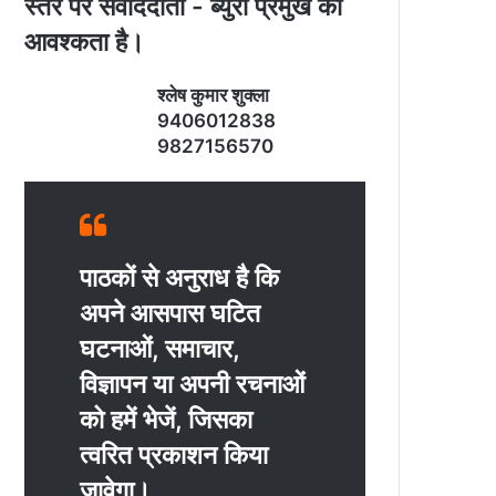
स्‍तर पर संवाददाता - ब्‍युरो प्रमुख की
आवश्‍कता है।
श्‍लेष कुमार शुक्‍ला
9406012838
9827156570
पाठकों से अनुराध है कि
अपने आसपास घटित
घटनाओं, समाचार,
विज्ञापन या अपनी रचनाओं
को हमें भेजें, जिसका
त्‍वरित प्रकाशन किया
जावेगा।