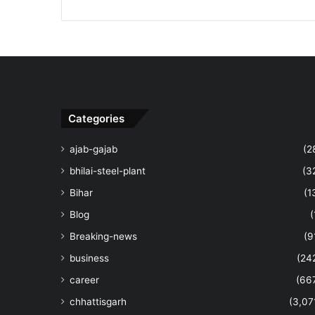
Categories
ajab-gajab
(2
bhilai-steel-plant
(3
Bihar
(1
Blog
(
Breaking-news
(9
business
(24
career
(66
chhattisgarh
(3,07