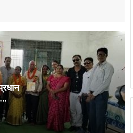
भिलाई के उद्योगों की समस्याओं पर निगम आयुक्त का
फोकस, उद्योग चैंबर के प्रतिनिधिमंडल से की अहम
चर्चा…
भिलाई इस्पात संयंत्र द्वारा दुर्ग जिले के गोढ़ी एवं
खोपली गांवों में निःशुल्क चिकित्सा शिविर आयोजित…
बीएसपी की माइन सेफ्टी मैनेजमेंट प्लान कार्यशाला का
शुभारंभ, खदानों में सुरक्षा संस्कृति को मिलेगा नया
आयाम…
 प्रधान
ई…
CM विष्णुदेव साय अमलीपदर रथयात्रा में हुए
शामिल, बाल्टीजोर नाले पर पुल का ऐलान; महतारी
वंदन और बिजली बिल योजना पर भी दी बड़ी
सौगात…
दुर्ग में खूनी रंजिश का अंत: युवक की बेरहमी से हत्या,
12 घंटे में एक ही परिवार के 6 आरोपी गिरफ्तार…