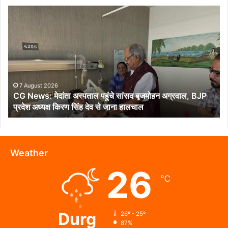
CG
News:
मेदांता
अस्पताल
पहुंचे
सांसद
बृजमोहन
अग्रवाल,
7 August 2026
CG News: मेदांता अस्पताल पहुंचे सांसद बृजमोहन अग्रवाल, BJP
BJP
प्रदेश अध्यक्ष किरण सिंह देव से जाना हालचाल
प्रदेश
अध्यक्ष
किरण
सिंह
देव
Weather
से
26
जाना
℃
हालचाल
Durg
26º - 25º
87%