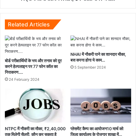
शराब
बिक्री
करते
संचालक
Related Articles
गिरफ्तार,
64
बोतल
बीयर
NHAI में नौकरी पाने का शानदार मौका,
जप्त...
बस करना होगा ये काम…
बोर्ड परीक्षार्थियों के भय और तनाव को दूर
करने हेल्पलाइन पर 77 फोन कॉल का
5 September 2024
निराकरण….
24 February 2024
NTPC में नौकरी का मौका, ₹2,40,000
प्लेसमेंट कैम्प का आयोजन10 मार्च को
तक मिलेगी सैलरी, कौन कर सकता है
जिला कार्यालय के रोजगार शाखा में…