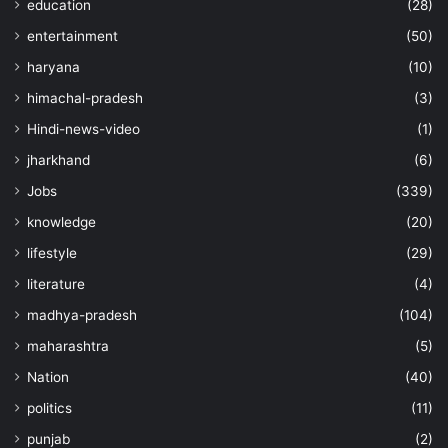
education
(28)
entertainment
(50)
haryana
(10)
himachal-pradesh
(3)
Hindi-news-video
(1)
jharkhand
(6)
Jobs
(339)
knowledge
(20)
lifestyle
(29)
literature
(4)
madhya-pradesh
(104)
maharashtra
(5)
Nation
(40)
politics
(11)
punjab
(2)