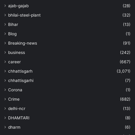
ajab-gajab
(28)
bhilai-steel-plant
(32)
Bihar
(13)
Blog
(1)
Breaking-news
(91)
business
(242)
career
(667)
chhattisgarh
(3,071)
chhattisgarhi
(7)
Corona
(1)
Crime
(682)
delhi-ncr
(13)
DHAMTARI
(8)
dharm
(6)