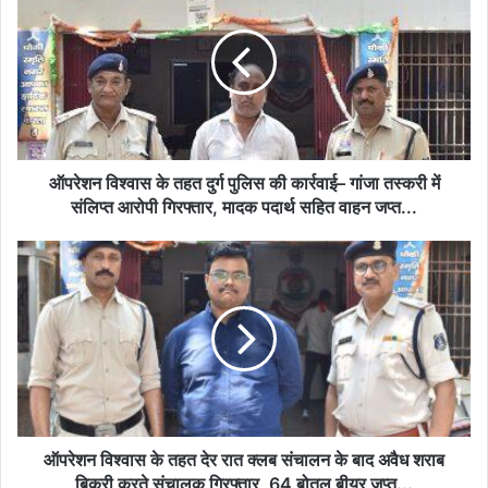
के
तहत
दुर्ग
पुलिस
की
कार्रवाई–
गांजा
तस्करी
ऑपरेशन विश्वास के तहत दुर्ग पुलिस की कार्रवाई– गांजा तस्करी में
में
संलिप्त आरोपी गिरफ्तार, मादक पदार्थ सहित वाहन जप्त...
संलिप्त
आरोपी
ऑपरेशन
गिरफ्तार,
विश्वास
मादक
के
पदार्थ
तहत
सहित
देर
वाहन
रात
जप्त...
क्लब
संचालन
के
बाद
ऑपरेशन विश्वास के तहत देर रात क्लब संचालन के बाद अवैध शराब
अवैध
बिक्री करते संचालक गिरफ्तार, 64 बोतल बीयर जप्त...