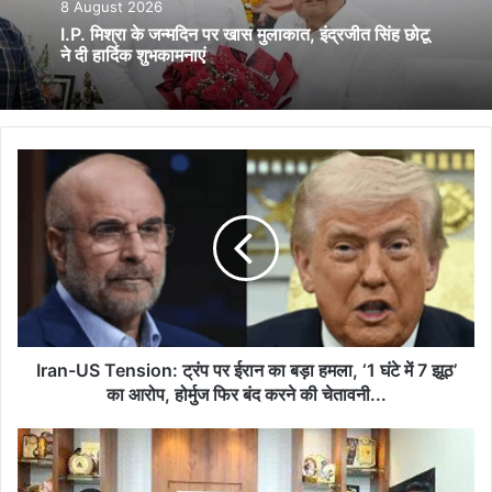
8 August 2026
I.P. मिश्रा के जन्मदिन पर खास मुलाकात, इंद्रजीत सिंह छोटू
ने दी हार्दिक शुभकामनाएं
Iran-
US
Tension:
ट्रंप
पर
ईरान
का
बड़ा
हमला,
‘1
Iran-US Tension: ट्रंप पर ईरान का बड़ा हमला, ‘1 घंटे में 7 झूठ’
घंटे
का आरोप, होर्मुज फिर बंद करने की चेतावनी...
में
7
भिलाई
झूठ’
में
का
इंद्रजीत