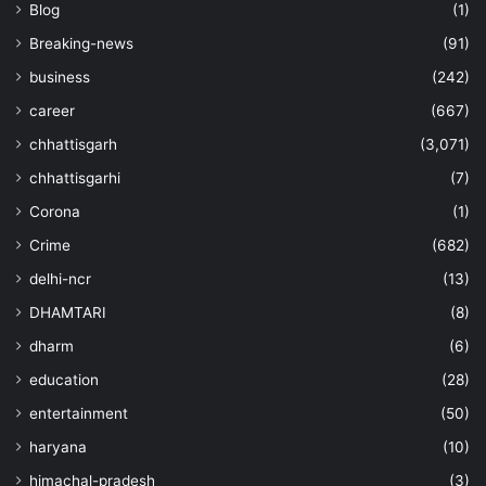
Blog
(1)
Breaking-news
(91)
business
(242)
career
(667)
chhattisgarh
(3,071)
chhattisgarhi
(7)
Corona
(1)
Crime
(682)
delhi-ncr
(13)
DHAMTARI
(8)
dharm
(6)
education
(28)
entertainment
(50)
haryana
(10)
himachal-pradesh
(3)