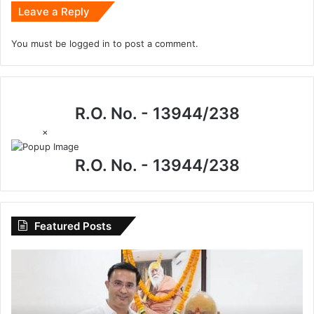
Leave a Reply
You must be
logged in
to post a comment.
R.O. No. - 13944/238
×
R.O. No. - 13944/238
Featured Posts
I.P.
मिश्रा
के
जन्मदिन