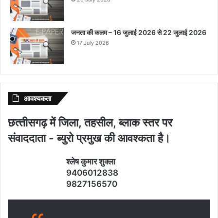
जनता की कलम – 16 जुलाई 2026 से 22 जुलाई 2026
17 July 2026
आवश्‍यकता
छत्‍तीसगढ़ में जिला, तहसील, ब्‍लाक स्‍तर पर
संवाददाता - ब्‍युरो प्रमुख की आवश्‍कता है।
श्‍लेष कुमार शुक्‍ला
9406012838
9827156570