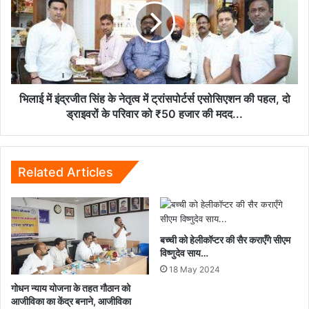
आरोप,
सिंह
होर्मुज
के
फिर
नेतृत्व
बंद
में
करने
ट्रांसपोर्टर्स
की
एसोसिएशन
चेतावनी...
की
भिलाई में इंद्रजीत सिंह के नेतृत्व में ट्रांसपोर्टर्स एसोसिएशन की पहल, दो
पहल,
ड्राइवरों के परिवार को ₹50 हजार की मदद...
दो
ड्राइवरों
के
परिवार
Related Articles
को
₹50
हजार
की
बच्ची को हेलीकॉप्टर की सैर कराएँगे सीएम
मदद...
विष्णुदेव साय…
18 May 2024
गोधन न्याय योजना के तहत गौठान को
आजीविका का केंद्र बनाने, आजीविका