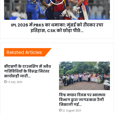
धमाका:
मुंबई
को
रौंदकर
रचा
IPL 2026 में PBKS का धमाका: मुंबई को रौंदकर रचा
इतिहास,
इतिहास, CSK को छोड़ा पीछे...
CSK
को
छोड़ा
पीछे...
Related Articles
बीएसपी के टाउनशिप में अवैध
गतिविधियों के विरूद्ध निरंतर
कार्यवाही जारी…
13 July 2024
विश्व मच्छर दिवस पर स्वास्थय
विभाग द्वारा जागरूकता रैली
निकाली गई…
21 August 2023