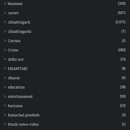
(242)
business
(667)
career
(3,071)
chhattisgarh
(7)
chhattisgarhi
(1)
Corona
(682)
Crime
(13)
delhi-ncr
(8)
DHAMTARI
(6)
dharm
(28)
education
(50)
entertainment
(10)
haryana
(3)
himachal-pradesh
(1)
Hindi-news-video