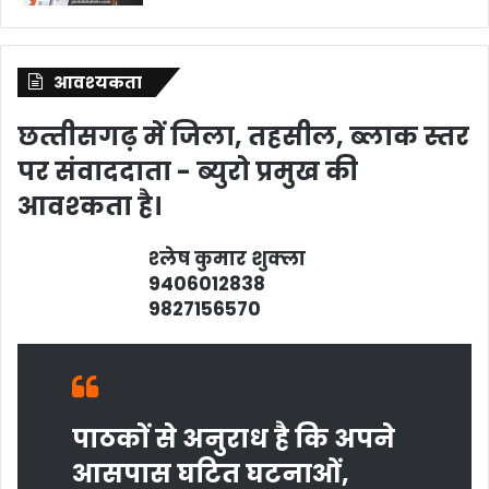
आवश्‍यकता
छत्‍तीसगढ़ में जिला, तहसील, ब्‍लाक स्‍तर
पर संवाददाता - ब्‍युरो प्रमुख की
आवश्‍कता है।
श्‍लेष कुमार शुक्‍ला
9406012838
9827156570
पाठकों से अनुराध है कि अपने
आसपास घटित घटनाओं,