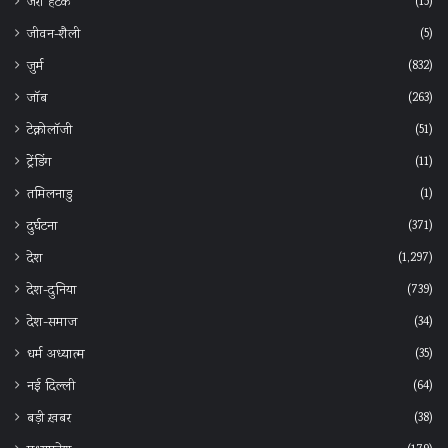
(15)
जरा हटके
(5)
जीवन-शैली
(832)
जुर्म
(263)
जॉब
(51)
टेक्नोलॉजी
(11)
ट्रेंडिंग
(1)
तमिलनाडु
(371)
दुर्घटना
(1,297)
देश
(739)
देश-दुनिया
(34)
देश-समाज
(35)
धर्म अध्यात्म
(64)
नई दिल्ली
(38)
बड़ी ख़बर