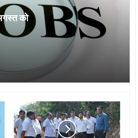
युवाओं के लिए रोजगार का सुनहरा अवसर: आईटीआई
में 5 अगस्त को कैंपस अप्रेंटिसशिप प्लेसमेंट
ड्राइव…
 अगस्त को
NHM Recruitment 2026: स्टाफ नर्स के
2204 पदों पर निकली भर्ती, 15 अगस्त तक करें
आवेदन
IBPS Clerk Vacancy 2026 : आईबीपीएस
क्लर्क के लिए शुरू हो गया आवेदन, 11,403 पदों पर
निकली भर्ती…
आंगनबाड़ी कार्यकर्ता के रिक्त पद पर भर्ती के लिए
आवेदन 13 अगस्त तक…
भिलाई
आंगनबाड़ी सहायिका पद पर भर्ती हेतु आवेदन
में
आमंत्रित…
नाला,
सब्जी
मंडी
और
Govt Jobs August 2026: अगस्त में सरकारी