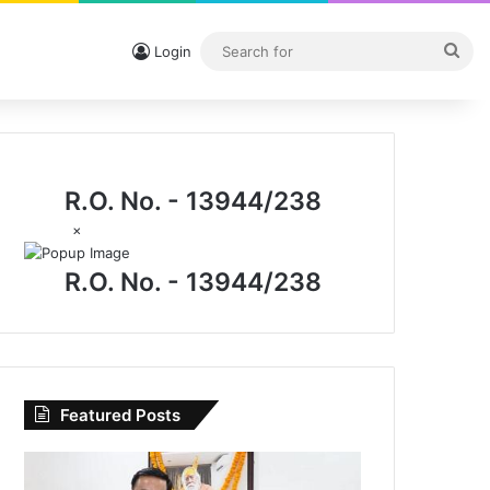
Sea
Login
for
R.O. No. - 13944/238
×
R.O. No. - 13944/238
Featured Posts
I.P.
मिश्रा