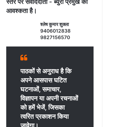
स्‍तर पर संवाददाता - ब्‍युरो प्रमुख की
आवश्‍कता है।
श्‍लेष कुमार शुक्‍ला
9406012838
9827156570
पाठकों से अनुराध है कि
अपने आसपास घटित
घटनाओं, समाचार,
विज्ञापन या अपनी रचनाओं
को हमें भेजें, जिसका
त्‍वरित प्रकाशन किया
जावेगा।