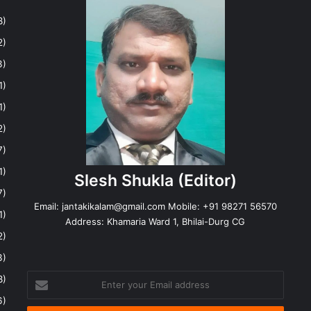
8)
2)
3)
1)
1)
2)
7)
1)
Slesh Shukla
(Editor)
7)
Email:
jantakikalam@gmail.com
Mobile: +91 98271 56570
1)
Address: Khamaria Ward 1, Bhilai-Durg CG
2)
3)
Enter
8)
your
6)
Email