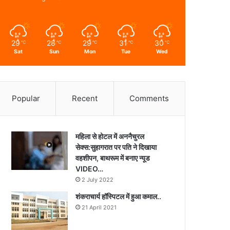
29
28
29
31
30
℃
℃
℃
℃
℃
Sat
Sun
Mon
Tue
Wed
Popular
Recent
Comments
महिला से होटल में अननैचुरल
सेक्स:सुहागरात पर पति ने दिखाया
वहशीपन, बाथरूम में बनाए न्यूड
VIDEO…
2 July 2022
शंकराचार्य हॉस्पिटल में हुआ कमाल..
21 April 2021