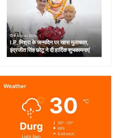
के
जन्मदिन
पर
खास
मुलाकात,
8 August 2026
इंद्रजीत
I.P. मिश्रा के जन्मदिन पर खास मुलाकात,
सिंह
इंद्रजीत सिंह छोटू ने दी हार्दिक शुभकामनाएं
छोटू
ने
दी
हार्दिक
शुभकामनाएं
Weather
30
℃
Durg
30º - 25º
68%
6.46 km/h
Light Rain