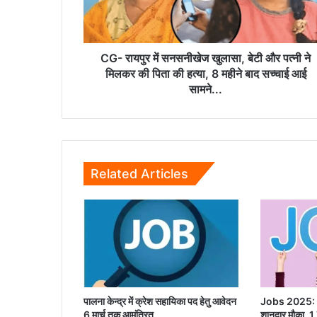
और
पत्नी
ने
मिलकर
CG- रायपुर में सनसनीखेज खुलासा, बेटी और पत्नी ने
की
मिलकर की पिता की हत्या, 8 महीने बाद सच्चाई आई
पिता
सामने...
की
हत्या,
8
महीने
बाद
Related Articles
सच्चाई
आई
सामने...
पालना केन्द्र में क्रेश सहायिका पद हेतु आवेदन
Jobs 2025: असि
6 मार्च तक आमंत्रित
शानदार मौका, 