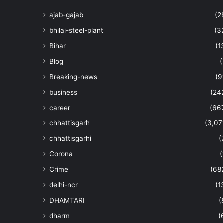
ajab-gajab
(2
bhilai-steel-plant
(3
Bihar
(1
Blog
(
Breaking-news
(9
business
(24
career
(66
chhattisgarh
(3,07
chhattisgarhi
(
Corona
(
Crime
(68
delhi-ncr
(1
DHAMTARI
(
dharm
(