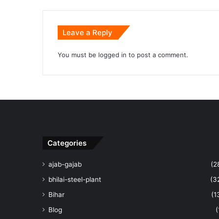
Leave a Reply
You must be
logged in
to post a comment.
Categories
ajab-gajab
(2
bhilai-steel-plant
(3
Bihar
(1
Blog
(