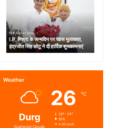
के
जन्मदिन
पर
खास
मुलाकात,
8 August 2026
इंद्रजीत
I.P. मिश्रा के जन्मदिन पर खास मुलाकात,
सिंह
इंद्रजीत सिंह छोटू ने दी हार्दिक शुभकामनाएं
छोटू
ने
दी
हार्दिक
शुभकामनाएं
Weather
26
℃
Durg
29º - 24º
85%
4.95 km/h
Scattered Clouds