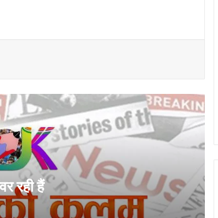
विशेष लेख : ढाई साल की उपलब्धियाँ- छत्तीसगढ़ का
श्रमिक कल्याण के क्षेत्र में नई पहचान…
लोकसभा में गूंजा खाद की किल्लत का मुद्दा: बृजमोहन
अग्रवाल के सवाल पर सरकार ने बताया- देश में 42
लाख टन सल्फर की उपलब्धता सुनिश्चित
कोसा की चमक अब वैश्विक बाजार तक : मुख्यमंत्री
ने लॉन्च किया छत्तीसगढ़ का प्रीमियम हैंडलूम ब्रांड
‘कोशल फैब’
CG News: मेदांता अस्पताल पहुंचे सांसद बृजमोहन
अग्रवाल, BJP प्रदेश अध्यक्ष किरण सिंह देव से
जाना हालचाल
र रही हैं
जागरूक हो रहे छत्तीसगढ़ के नागरिक: राष्ट्रीय
उपभोक्ता हेल्पलाइन पर शिकायतें 20,000 के पार,