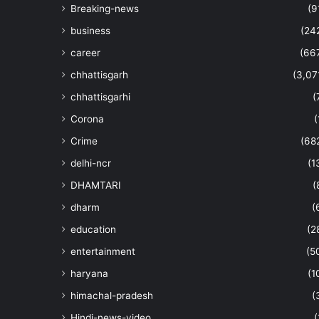
Breaking-news
(9
business
(24
career
(66
chhattisgarh
(3,07
chhattisgarhi
(
Corona
(
Crime
(68
delhi-ncr
(1
DHAMTARI
(
dharm
(
education
(2
entertainment
(5
haryana
(1
himachal-pradesh
(
Hindi-news-video
(