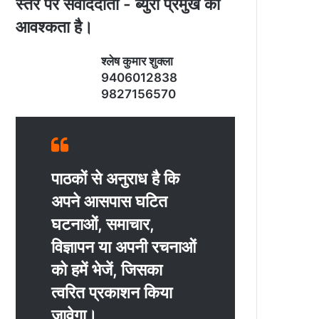
स्‍तर पर संवाददाता - ब्‍युरो प्रमुख की
आवश्‍कता है।
श्‍लेष कुमार शुक्‍ला
9406012838
9827156570
पाठकों से अनुराध है कि
अपने आसपास घटित
घटनाओं, समाचार,
विज्ञापन या अपनी रचनाओं
को हमें भेजें, जिसका
त्‍वरित प्रकाशन किया
जावेगा।