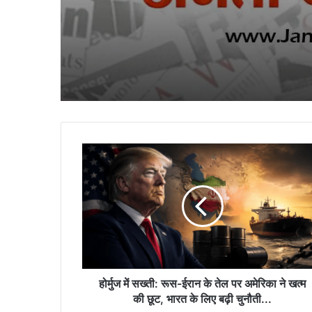
होर्मुज
में
सख्ती:
रूस-
ईरान
के
तेल
पर
अमेरिका
ने
होर्मुज में सख्ती: रूस-ईरान के तेल पर अमेरिका ने खत्म
खत्म
की छूट, भारत के लिए बढ़ी चुनौती...
की