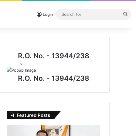
Sea
Login
for
R.O. No. - 13944/238
×
R.O. No. - 13944/238
Featured Posts
I.P.
मिश्रा