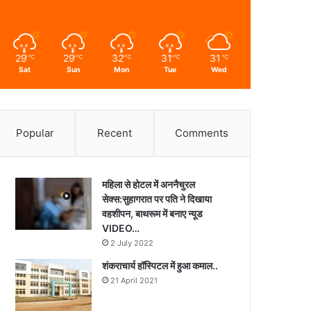
29
29
32
31
31
℃
℃
℃
℃
℃
Sat
Sun
Mon
Tue
Wed
Popular
Recent
Comments
महिला से होटल में अननैचुरल
सेक्स:सुहागरात पर पति ने दिखाया
वहशीपन, बाथरूम में बनाए न्यूड
VIDEO…
2 July 2022
शंकराचार्य हॉस्पिटल में हुआ कमाल..
21 April 2021