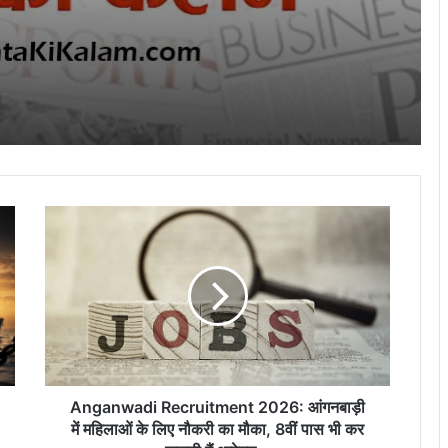
100% मामलों का हुआ सफल निवारण – बृजमोहन
अग्रवाल
राजधानी की सुरक्षा और चाक-चौबंद कानून-व्यवस्था
के लिए सांसद बृजमोहन अग्रवाल ने मुख्यमंत्री एवं
गृहमंत्री को लिखा पत्र
मुख्यमंत्री विष्णु देव साय की अध्यक्षता में वन
अधिकार अधिनियम (FRA) एवं पेसा कानून
(PESA) के प्रभावी क्रियान्वयन हेतु गठित टास्क
फोर्स की पहली बैठक संपन्न
Anganwadi
“छत्तीसगढ़ के कारीगर वैश्विक बाजार का नेतृत्व कर
Recruitment
सकते हैं” लोकसभा में सांसद बृजमोहन अग्रवाल
2026:
आंगनबाड़ी
में
महिलाओं
सिंचाई सुविधाओं के विस्तार, फसल विविधिकरण और
के
आधुनिक तकनीक से खेती बनेगी अधिक लाभकारी –
मुख्यमंत्री श्री साय
लिए
नौकरी
का
Anganwadi Recruitment 2026: आंगनबाड़ी
मौका,
में महिलाओं के लिए नौकरी का मौका, 8वीं पास भी कर
8वीं