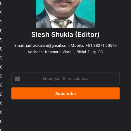
1)
2)
7)
1)
Slesh Shukla
(Editor)
7)
Email:
jantakikalam@gmail.com
Mobile: +91 98271 56570
1)
Address: Khamaria Ward 1, Bhilai-Durg CG
2)
3)
Enter
8)
your
6)
Email
address
8)
0)
0)
3)
1)