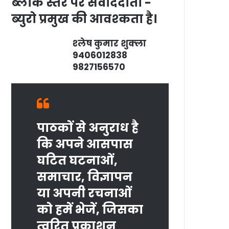
ब्‍लाक स्‍तर पर संवाददाता -
ब्‍युरो प्रमुख की आवश्‍कता है।
श्‍लेष कुमार शुक्‍ला
9406012838
9827156570
पाठकों से अनुराध है
कि अपने आसपास
घटित घटनाओं,
समाचार, विज्ञापन
या अपनी रचनाओं
को हमें भेजें, जिसका
त्‍वरित प्रकाशन