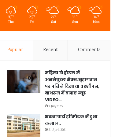
30
26
25
33
34
℃
℃
℃
℃
℃
Thu
Fri
Sat
Sun
Mon
Popular
Recent
Comments
महिला से होटल में
अननैचुरल सेक्स:सुहागरात
पर पति ने दिखाया वहशीपन,
बाथरूम में बनाए न्यूड
VIDEO…
2 July 2022
शंकराचार्य हॉस्पिटल में हुआ
कमाल..
21 April 2021