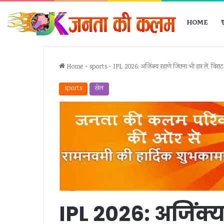
HOME
Home
>
sports
>
IPL 2026: अजिंक्य रहाणे जितना भी हार लें, विराट क
sports
खेल
संत
विधिक
IPL 2026: अजिंक्य
रविदास
जागरूकता
महाराज
से