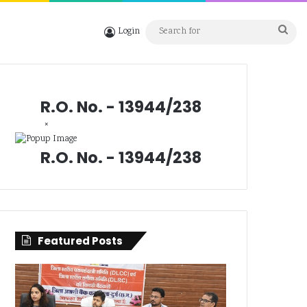
Sea
Login
for
R.O. No. - 13944/238
×
R.O. No. - 13944/238
Featured Posts
सिंगल
दुर्ग
यूज
में
प्लास्टिक
लूट