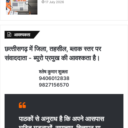
17 July 2026
आवश्‍यकता
छत्‍तीसगढ़ में जिला, तहसील, ब्‍लाक स्‍तर पर
संवाददाता - ब्‍युरो प्रमुख की आवश्‍कता है।
श्‍लेष कुमार शुक्‍ला
9406012838
9827156570
पाठकों से अनुराध है कि अपने आसपास
घटित घटनाओं, समाचार, विज्ञापन या