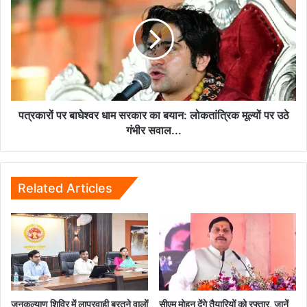
के
बाघेश्वर
तहत
धाम
जुर्माना...
सरकार
का
बयान:
लोकतांत्रिक
मूल्यों
पर
पत्रकारों पर बाघेश्वर धाम सरकार का बयान: लोकतांत्रिक मूल्यों पर उठे
उठे
गंभीर सवाल...
गंभीर
सवाल...
Related Articles
जनकल्याण शिविर में लापरवाही बरतने वालों
सीएम मोहन देंगे तैयारियों को रफ्तार, जानें