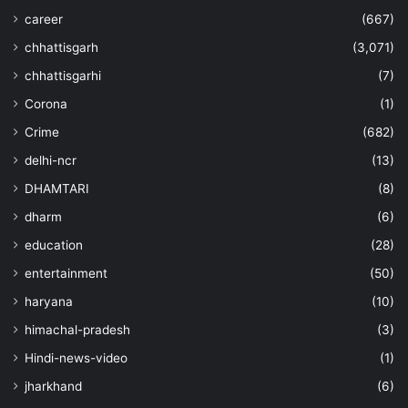
career
(667)
chhattisgarh
(3,071)
chhattisgarhi
(7)
Corona
(1)
Crime
(682)
delhi-ncr
(13)
DHAMTARI
(8)
dharm
(6)
education
(28)
entertainment
(50)
haryana
(10)
himachal-pradesh
(3)
Hindi-news-video
(1)
jharkhand
(6)