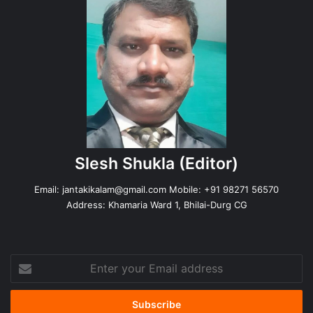
Slesh Shukla
(Editor)
Email:
jantakikalam@gmail.com
Mobile: +91 98271 56570
Address: Khamaria Ward 1, Bhilai-Durg CG
Enter
your
Email
address