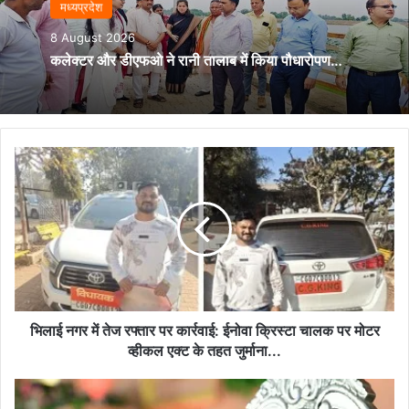
मध्यप्रदेश
8 August 2026
कलेक्टर और डीएफओ ने रानी तालाब में किया पौधारोपण…
भिलाई
नगर
में
तेज
रफ्तार
पर
कार्रवाई:
ईनोवा
क्रिस्टा
चालक
भिलाई नगर में तेज रफ्तार पर कार्रवाई: ईनोवा क्रिस्टा चालक पर मोटर
पर
व्हीकल एक्ट के तहत जुर्माना...
मोटर
व्हीकल
पत्रकारों
एक्ट
पर