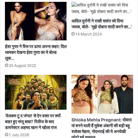
आदिल दुर्रानी ने राखी सावंत को दिया
जवाब, बोले- ‘मुझे दोबारा शादी करने का…’
14 March 2024
ईशा गुप्ता ने फैंस पर ढाया अपना कहर: दिल
थामकर देखना ईशा गुप्ता का ये बोल्ड
लुक…
25 August 2022
‘वेलकम टू द जंगल’ से ऐन वक्त पर क्यों
Shloka Mehta Pregnant: दोबारा
बाहर हुए संजू बाबा? रिलीज के बाद
मां बनने वाली हैं मुकेश अंबानी की बड़ी बहू
डायरेक्टर अहमद खान ने खोला राज
श्लोका मेहता, गोदभराई की ये अनदेखी
1 July 2026
फोटो हुई वायरल…