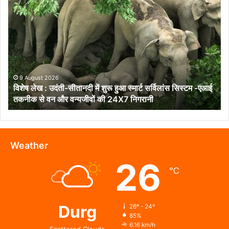
विशेष
लेख
:
उदंती-
सीतानदी
में
शुरू
हुआ
9 August 2026
विशेष लेख : उदंती-सीतानदी में शुरू हुआ स्मार्ट सर्विलांस सिस्टम -एआई
स्मार्ट
तकनीक से वन और वन्यजीवों की 24X7 निगरानी
सर्विलांस
सिस्टम
-एआई
तकनीक
से
Weather
वन
26
और
℃
वन्यजीवों
की
24X7
निगरानी
Durg
26º - 24º
85%
6.16 km/h
Scattered Clouds