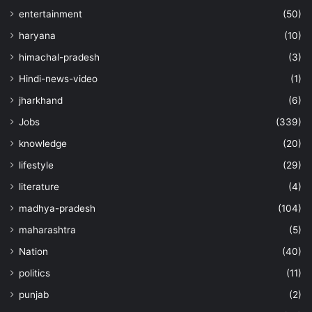
entertainment
(50)
haryana
(10)
himachal-pradesh
(3)
Hindi-news-video
(1)
jharkhand
(6)
Jobs
(339)
knowledge
(20)
lifestyle
(29)
literature
(4)
madhya-pradesh
(104)
maharashtra
(5)
Nation
(40)
politics
(11)
punjab
(2)