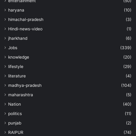
entertainment
(50)
haryana
(10)
himachal-pradesh
(3)
Hindi-news-video
(1)
jharkhand
(6)
Jobs
(339)
knowledge
(20)
lifestyle
(29)
literature
(4)
madhya-pradesh
(104)
maharashtra
(5)
Nation
(40)
politics
(11)
punjab
(2)
RAIPUR
(74)