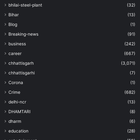
bhilai-steel-plant
(32)
Bihar
(13)
Blog
(1)
Breaking-news
(91)
business
(242)
career
(667)
chhattisgarh
(3,071)
chhattisgarhi
(7)
Corona
(1)
Crime
(682)
delhi-ncr
(13)
DHAMTARI
(8)
dharm
(6)
education
(28)