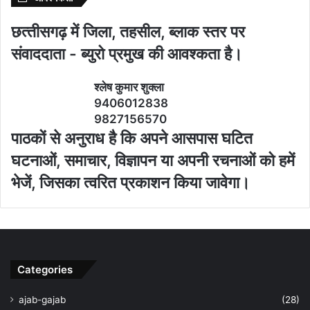
छत्‍तीसगढ़ में जिला, तहसील, ब्‍लाक स्‍तर पर
संवाददाता - ब्‍युरो प्रमुख की आवश्‍कता है।
श्‍लेष कुमार शुक्‍ला
9406012838
9827156570
पाठकों से अनुराध है कि अपने आसपास घटित
घटनाओं, समाचार, विज्ञापन या अपनी रचनाओं को हमें
भेजें, जिसका त्‍वरित प्रकाशन किया जावेगा।
Categories
ajab-gajab
(28)