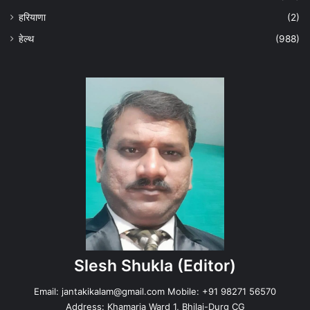
हरियाणा
(2)
हेल्‍थ
(988)
Slesh Shukla
(Editor)
Email:
jantakikalam@gmail.com
Mobile: +91 98271 56570
Address: Khamaria Ward 1, Bhilai-Durg CG