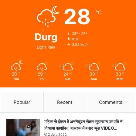
28
℃
Durg
28º - 27º
81%
3.84 km/h
Light Rain
28
29
24
30
33
℃
℃
℃
℃
℃
Thu
Fri
Sat
Sun
Mon
Popular
Recent
Comments
महिला से होटल में अननैचुरल सेक्स:सुहागरात पर पति ने
दिखाया वहशीपन, बाथरूम में बनाए न्यूड VIDEO…
2 July 2022