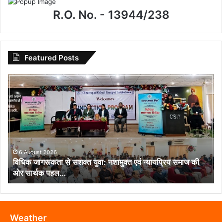
R.O. No. - 13944/238
Featured Posts
विधिक
जागरूकता
से
सशक्त
युवा:
नशामुक्त
एवं
न्यायप्रिय
6 August 2026
विधिक जागरूकता से सशक्त युवा: नशामुक्त एवं न्यायप्रिय समाज की
समाज
ओर सार्थक पहल…
की
ओर
सार्थक
पहल…
Weather