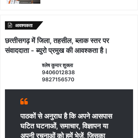
आवश्‍यकता
छत्‍तीसगढ़ में जिला, तहसील, ब्‍लाक स्‍तर पर
संवाददाता - ब्‍युरो प्रमुख की आवश्‍कता है।
श्‍लेष कुमार शुक्‍ला
9406012838
9827156570
पाठकों से अनुराध है कि अपने आसपास
घटित घटनाओं, समाचार, विज्ञापन या
अपनी रचनाओं को हमें भेजें, जिसका