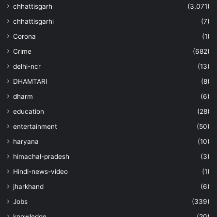
chhattisgarh
(3,071)
chhattisgarhi
(7)
Corona
(1)
Crime
(682)
delhi-ncr
(13)
DHAMTARI
(8)
dharm
(6)
education
(28)
entertainment
(50)
haryana
(10)
himachal-pradesh
(3)
Hindi-news-video
(1)
jharkhand
(6)
Jobs
(339)
knowledge
(20)