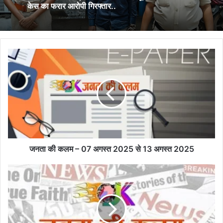
केस का फरार आरोपी गिरफ्तार..
जनता
की
कलम
–
07
अगस्त
2025
से
13
अगस्त
जनता की कलम – 07 अगस्त 2025 से 13 अगस्त 2025
2025
छोटी-
छोटी
पर
महत्वपूर्ण
जानकारी...पढ़े पूरी खबर...