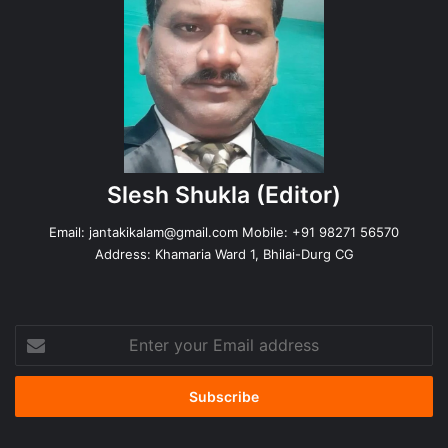
Slesh Shukla
(Editor)
Email:
jantakikalam@gmail.com
Mobile: +91 98271 56570
Address: Khamaria Ward 1, Bhilai-Durg CG
Enter
your
Email
address