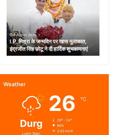
के
जन्मदिन
पर
खास
मुलाकात,
8 August 2026
इंद्रजीत
I.P. मिश्रा के जन्मदिन पर खास मुलाकात,
सिंह
इंद्रजीत सिंह छोटू ने दी हार्दिक शुभकामनाएं
छोटू
ने
दी
हार्दिक
शुभकामनाएं
Weather
26
℃
Durg
29º - 24º
86%
3.93 km/h
Light Rain