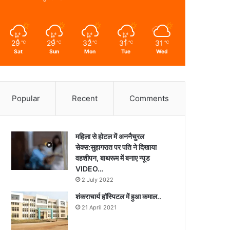
29
29
32
31
31
℃
℃
℃
℃
℃
Sat
Sun
Mon
Tue
Wed
Popular
Recent
Comments
महिला से होटल में अननैचुरल
सेक्स:सुहागरात पर पति ने दिखाया
वहशीपन, बाथरूम में बनाए न्यूड
VIDEO…
2 July 2022
शंकराचार्य हॉस्पिटल में हुआ कमाल..
21 April 2021