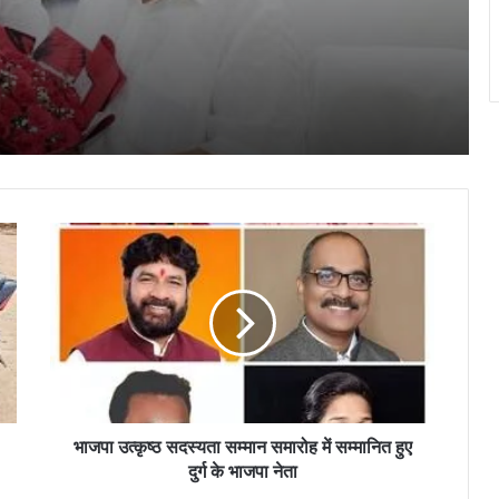
प्रतियोगिता में लगभग 200 खिलाड़ियों ने लिया
हिस्सा
ऑपरेशन सिपाही रक्षा सूत्र–2026’ के तहत बीएसपी
विद्यालयों के विद्यार्थियों द्वारा निर्मित 2500 राखियाँ
सैनिकों के लिए संग्रहण समूह को ससम्मान समर्पित
दुर्ग में उमड़ा जनसैलाब, समर्थकों ने दी बधाई, पूर्व
गृहमंत्री ताम्रध्वज साहू के जन्मदिन पर हजारों
समर्थक पहुंचे
भाजपा
छत्तीसगढ़ में नई तकनीक व कौशल विकास का नया
उत्कृष्ठ
अध्याय, 500 करोड़ रुपये से बदलेगी राज्य की
सदस्यता
डिजिटल तस्वीर : भाजपा
सम्मान
समारोह
में
सरयू पारीण ब्राम्हण समाज की कार्यकारिणी सदस्य
सम्मानित
की बैठक संपन्न…
हुए
दुर्ग
के
भाजपा उत्कृष्ठ सदस्यता सम्मान समारोह में सम्मानित हुए
भाजपा
दुर्ग के भाजपा नेता
नेता