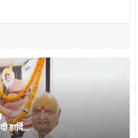
मदद के बहाने रोका, खंडहर में ले जाकर लूटा:
अपहरण-डकैती केस का फरार आरोपी गिरफ्तार..
ये साइकिलें हमारी बेटियों को आत्मनिर्भर बनाएंगी और
उनके सपनों को नई उड़ान देंगी”- विधायक ललित
चंद्राकर
यातायात पुलिस की तत्परता से टला बड़ा हादसा
हाईटेंशन विद्युत तार पर गिरे पेड़ को तत्काल हटाकर
आवागमन कराया गया सुरक्षित
जवाहरलाल नेहरू चिकित्सालय में ‘सेव अ लाइफ’
अभियान के तहत सीपीसीआर कार्यशाला आयोजित
स
दी हार्दिक
भिलाई में उत्साहपूर्वक मनाया गया ‘जैवलिन डे’,
बीएसपी एथलेटिक्स क्लब की जैवलिन थ्रो