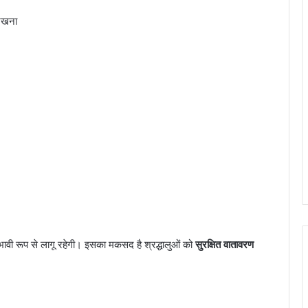
रखना
ावी रूप से लागू रहेगी। इसका मकसद है श्रद्धालुओं को
सुरक्षित वातावरण
I.P. मिश्रा के जन्मदिन पर खास मुलाकात, इंद्रजीत
सिंह छोटू ने दी हार्दिक शुभकामनाएं