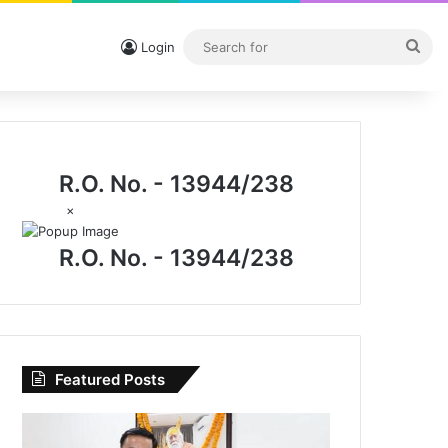
Sea
Login
for
R.O. No. - 13944/238
×
R.O. No. - 13944/238
Featured Posts
I.P.
मिश्रा