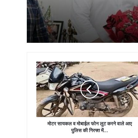
शुभकामनाएं
मोटर
सायकल
व
मोबाईल
फोन
लुट
करने
वाले
आए
पुलिस
मोटर सायकल व मोबाईल फोन लुट करने वाले आए
की
पुलिस की गिरफ्त में...
गिरफ्त