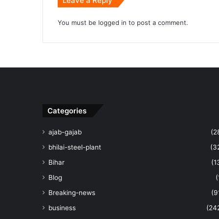
Leave a Reply
You must be
logged in
to post a comment.
Categories
ajab-gajab
(2
bhilai-steel-plant
(3
Bihar
(1
Blog
(
Breaking-news
(9
business
(24