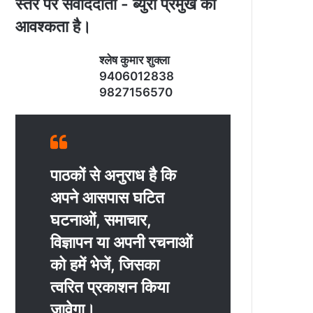
स्‍तर पर संवाददाता - ब्‍युरो प्रमुख की
आवश्‍कता है।
श्‍लेष कुमार शुक्‍ला
9406012838
9827156570
पाठकों से अनुराध है कि
अपने आसपास घटित
घटनाओं, समाचार,
विज्ञापन या अपनी रचनाओं
को हमें भेजें, जिसका
त्‍वरित प्रकाशन किया
जावेगा।