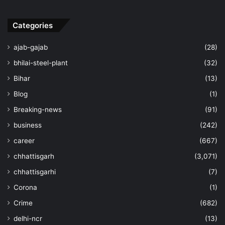
Categories
ajab-gajab
(28)
bhilai-steel-plant
(32)
Bihar
(13)
Blog
(1)
Breaking-news
(91)
business
(242)
career
(667)
chhattisgarh
(3,071)
chhattisgarhi
(7)
Corona
(1)
Crime
(682)
delhi-ncr
(13)