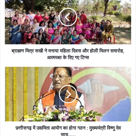
सखी
ने
मनाया
महिला
दिवस
और
होली
मिलन
ब्राह्मण मित्र सखी ने मनाया महिला दिवस और होली मिलन समारोह,
समारोह,
आत्मरक्षा के दिए गए टिप्स
आत्मरक्षा
के
छत्तीसगढ़
दिए
में
गए
उद्यमिता
टिप्स
आयोग
का
होगा
गठन
:
मुख्यमंत्री
विष्णु
छत्तीसगढ़ में उद्यमिता आयोग का होगा गठन : मुख्यमंत्री विष्णु देव
देव
साय.....