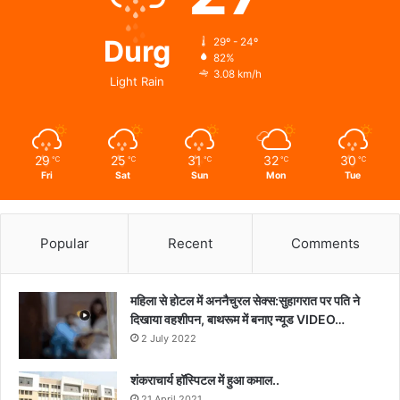
Durg
29º - 24º
82%
3.08 km/h
Light Rain
29
25
31
32
30
℃
℃
℃
℃
℃
Fri
Sat
Sun
Mon
Tue
Popular
Recent
Comments
महिला से होटल में अननैचुरल सेक्स:सुहागरात पर पति ने
दिखाया वहशीपन, बाथरूम में बनाए न्यूड VIDEO…
2 July 2022
शंकराचार्य हॉस्पिटल में हुआ कमाल..
21 April 2021