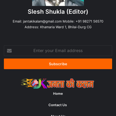
Slesh Shukla
(Editor)
Email:
jantakikalam@gmail.com
Mobile: +91 98271 56570
Address: Khamaria Ward 1, Bhilai-Durg CG
Enter
your
Email
address
Home
Contact Us