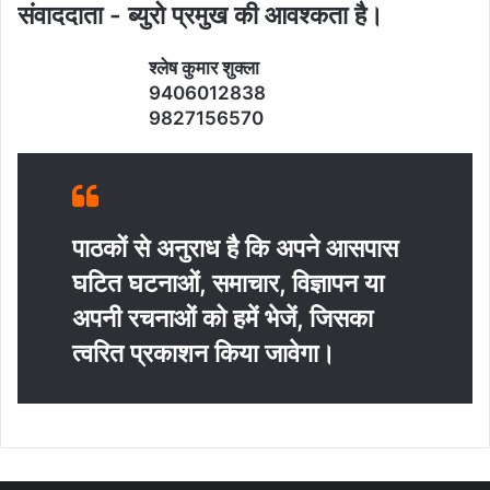
संवाददाता - ब्‍युरो प्रमुख की आवश्‍कता है।
श्‍लेष कुमार शुक्‍ला
9406012838
9827156570
पाठकों से अनुराध है कि अपने आसपास
घटित घटनाओं, समाचार, विज्ञापन या
अपनी रचनाओं को हमें भेजें, जिसका
त्‍वरित प्रकाशन किया जावेगा।