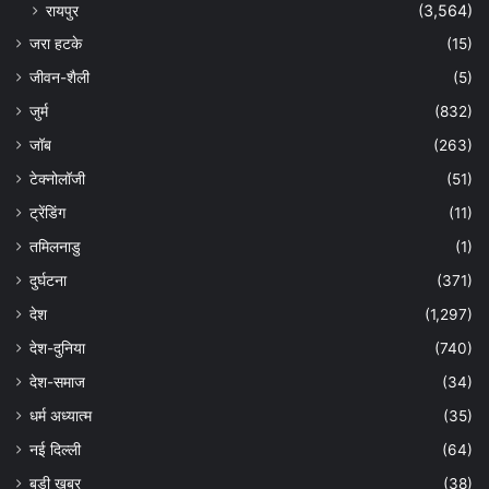
रायपुर
(3,564)
जरा हटके
(15)
जीवन-शैली
(5)
जुर्म
(832)
जॉब
(263)
टेक्नोलॉजी
(51)
ट्रेंडिंग
(11)
तमिलनाडु
(1)
दुर्घटना
(371)
देश
(1,297)
देश-दुनिया
(740)
देश-समाज
(34)
धर्म अध्यात्म
(35)
नई दिल्ली
(64)
बड़ी ख़बर
(38)