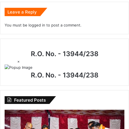
Leave a Reply
You must be
logged in
to post a comment.
R.O. No. - 13944/238
×
R.O. No. - 13944/238
Featured Posts
अयोध्या
में
राम