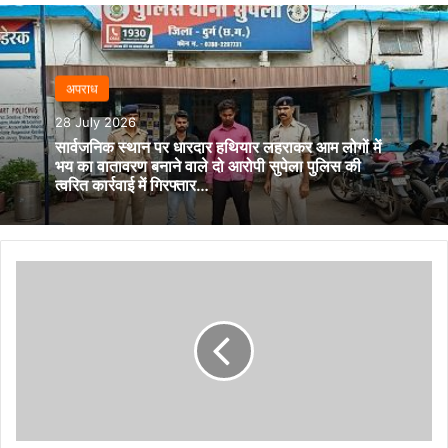
अपराध
28 July 2026
सार्वजनिक स्थान पर धारदार हथियार लहराकर आम लोगों में
भय का वातावरण बनाने वाले दो आरोपी सुपेला पुलिस की
त्वरित कार्रवाई में गिरफ्तार…
दसवीं-
बारहवीं
के
टॉपर्स
विद्यार्थियों
से
मुख्यमंत्री
विष्णुदेव
साय