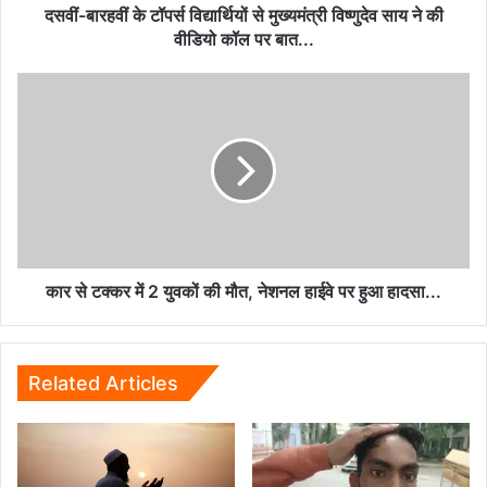
ने
दसवीं-बारहवीं के टॉपर्स विद्यार्थियों से मुख्यमंत्री विष्णुदेव साय ने की
की
वीडियो कॉल पर बात...
वीडियो
कॉल
कार
पर
से
बात...
टक्कर
में
2
युवकों
की
मौत,
नेशनल
हाईवे
कार से टक्कर में 2 युवकों की मौत, नेशनल हाईवे पर हुआ हादसा...
पर
हुआ
हादसा...
Related Articles