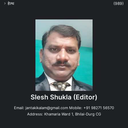
हेल्‍थ
(989)
Slesh Shukla
(Editor)
Email:
jantakikalam@gmail.com
Mobile: +91 98271 56570
Address: Khamaria Ward 1, Bhilai-Durg CG