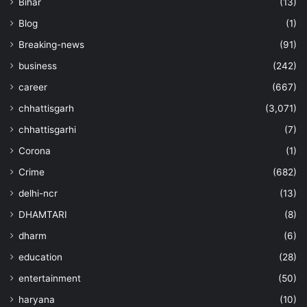
Bihar
(13)
Blog
(1)
Breaking-news
(91)
business
(242)
career
(667)
chhattisgarh
(3,071)
chhattisgarhi
(7)
Corona
(1)
Crime
(682)
delhi-ncr
(13)
DHAMTARI
(8)
dharm
(6)
education
(28)
entertainment
(50)
haryana
(10)