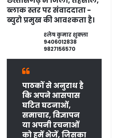
छत्‍तीसगढ़ में जिला, तहसील,
ब्‍लाक स्‍तर पर संवाददाता -
ब्‍युरो प्रमुख की आवश्‍कता है।
श्‍लेष कुमार शुक्‍ला
9406012838
9827156570
पाठकों से अनुराध है
कि अपने आसपास
घटित घटनाओं,
समाचार, विज्ञापन
या अपनी रचनाओं
को हमें भेजें, जिसका