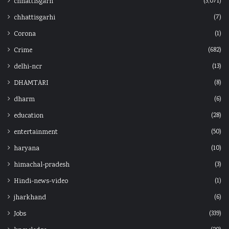
(3,071)
chhattisgarh
(7)
chhattisgarhi
(1)
Corona
(682)
Crime
(13)
delhi-ncr
(8)
DHAMTARI
(6)
dharm
(28)
education
(50)
entertainment
(10)
haryana
(3)
himachal-pradesh
(1)
Hindi-news-video
(6)
jharkhand
(339)
Jobs