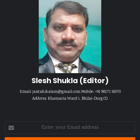
Slesh Shukla
(Editor)
Email:
jantakikalam@gmail.com
Mobile: +91 98271 56570
Address: Khamaria Ward 1, Bhilai-Durg CG
Enter
your
Email