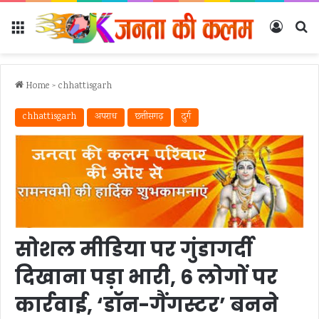
Menu
Log In
Se
Home
>
chhattisgarh
chhattisgarh
अपराध
छत्तीसगढ़
दुर्ग
सोशल मीडिया पर गुंडागर्दी
दिखाना पड़ा भारी, 6 लोगों पर
कार्रवाई, ‘डॉन-गैंगस्टर’ बनने