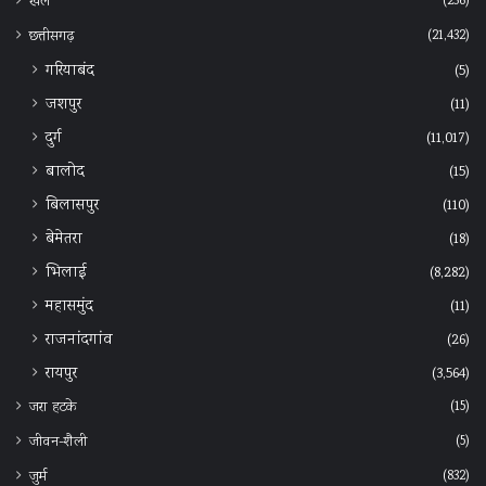
(236)
खेल
(21,432)
छत्तीसगढ़
गरियाबंद
(5)
जशपुर
(11)
दुर्ग
(11,017)
बालोद
(15)
बिलासपुर
(110)
बेमेतरा
(18)
भिलाई
(8,282)
महासमुंद
(11)
राजनांदगांव
(26)
रायपुर
(3,564)
(15)
जरा हटके
(5)
जीवन-शैली
(832)
जुर्म