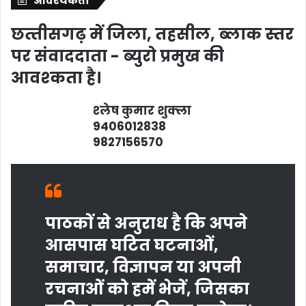
आवश्‍यकता
छत्‍तीसगढ़ में जिला, तहसील, ब्‍लाक स्‍तर
पर संवाददाता - ब्‍युरो प्रमुख की
आवश्‍कता है।
श्‍लेष कुमार शुक्‍ला
9406012838
9827156570
पाठकों से अनुराध है कि अपने
आसपास घटित घटनाओं,
समाचार, विज्ञापन या अपनी
रचनाओं को हमें भेजें, जिसका