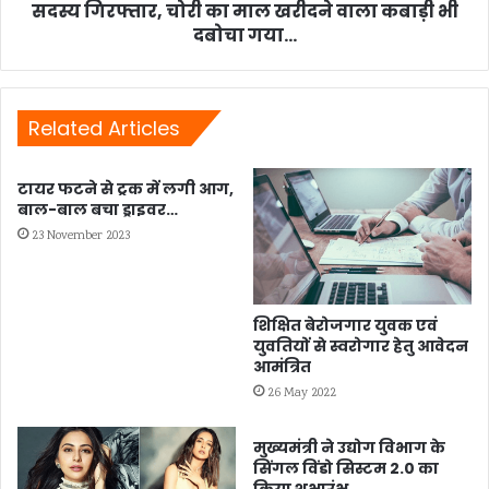
सदस्य
सदस्य गिरफ्तार, चोरी का माल खरीदने वाला कबाड़ी भी
गिरफ्तार,
दबोचा गया...
चोरी
का
माल
खरीदने
Related Articles
वाला
कबाड़ी
टायर फटने से ट्रक में लगी आग,
भी
बाल-बाल बचा ड्राइवर…
दबोचा
गया...
23 November 2023
शिक्षित बेरोजगार युवक एवं
युवतियों से स्वरोगार हेतु आवेदन
आमंत्रित
26 May 2022
मुख्यमंत्री ने उद्योग विभाग के
सिंगल विंडो सिस्टम 2.0 का